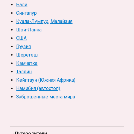
Бали
Сингапур
Куала-Лумпур, Малайзия
Шри-Ланка
США
Грузия
Шерегеш
Камчатка
Таллин
Кейптаун (Южная Африка)
Намибия (автостоп)
Заброшенные места мира
→Путеводители