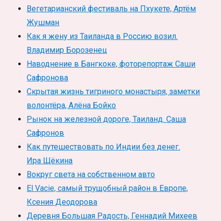
Вегетарианский фестиваль на Пхукете, Артём
Жушман
Как я жену из Таиланда в Россию возил.
Владимир Борозенец
Наводнение в Бангкоке, фоторепортаж Саши
Сафронова
Скрытая жизнь тигриного монастыря, заметки
волонтёра, Алёна Бойко
Рынок на железной дороге, Таиланд. Саша
Сафронов
Как путешествовать по Индии без денег.
Ира Щёкина
Вокруг света на собственном авто
El Vacie, самый трущобный район в Европе,
Ксения Деодорова
Деревня Большая Радость, Геннадий Михеев