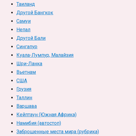
Таиланд
Другой Бангкок
Самуи
Непал
Другой Бали
Сингапур
Куала-Лумпур, Малайзия
Шри-Ланка
Вьетнам
США
Грузия
Таллин
Варшава
Кейптаун (Южная Африка)
Намибия (автостоп)
Заброшенные места мира (рубрика)