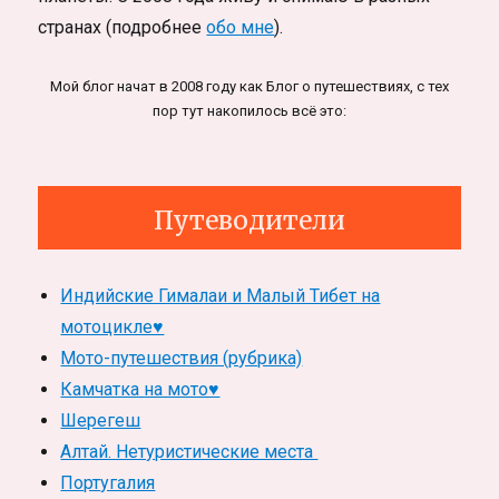
странах (подробнее
обо мне
).
Мой блог начат в 2008 году как Блог о путешествиях, с тех
пор тут накопилось всё это:
Путеводители
Индийские Гималаи и Малый Тибет на
мотоцикле♥
Мото-путешествия (рубрика)
Камчатка на мото♥
Шерегеш
Алтай. Нетуристические места
Португалия