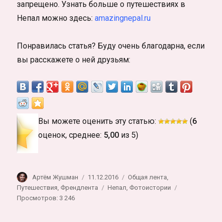
запрещено. Узнать больше о путешествиях в
Непал можно здесь:
amazingnepal.ru
Понравилась статья? Буду очень благодарна, если
вы расскажете о ней друзьям:
Вы можете оценить эту статью:
(
6
оценок, среднее:
5,00
из 5)
Автор
Опубликовано
Рубрики
Артём Жушман
11.12.2016
Общая лента
,
Метки
Путешествия
,
Френдлента
Непал
,
Фотоистории
Просмотров: 3 246