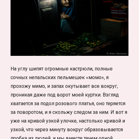
На углу шипят огромные кастрюли, полные
сочных непальских пельмешек «момо», я
прохожу мимо, и запах окутывает все вокруг,
проникая даже под ворот моей куртки. Взгляд
хватается за подол розового платья, оно теряется
за поворотом, и я скольжу следом за ним. И вот я
уже на кривой узкой улочке, настолько кривой и
узкой, что через минуту вокруг образовывается
пробка из людей, и мы вместе течем одной