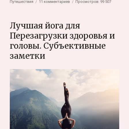
к
Путешествия
11 комментариев
Просмотров: 99 507
записи
Топ
интересных
Лучшая йога для
мест:
чем
Перезагрузки здоровья и
заняться
головы. Субъективные
и
что
заметки
посмотреть
на
Бали,
субъективный
и
полный
путеводитель