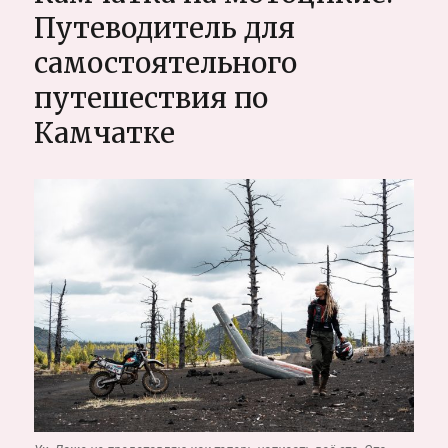
Как
Путеводитель для
прическа
самостоятельного
меняет
жизнь
путешествия по
(или
наоборот..)
Камчатке