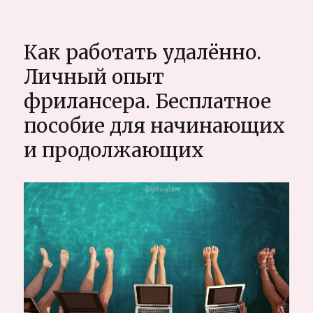
записи
Где
лучше
Как работать удалённо.
зимовать
или
Личный опыт
жить
фрилансера. Бесплатное
фрилансерам.
Личный
пособие для начинающих
обзор
и продолжающих