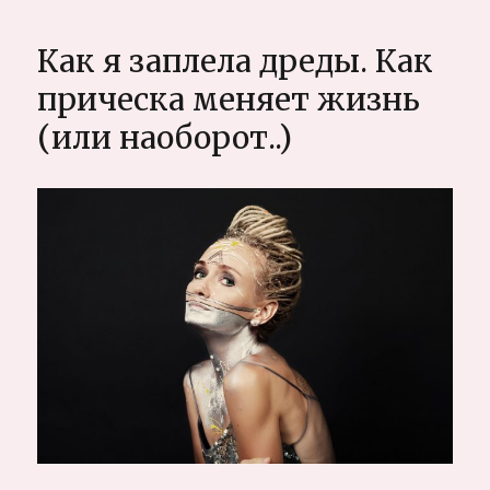
места
и
Как я заплела дреды. Как
достопримечате
Самуи.
прическа меняет жизнь
Авторский
(или наоборот..)
путеводитель