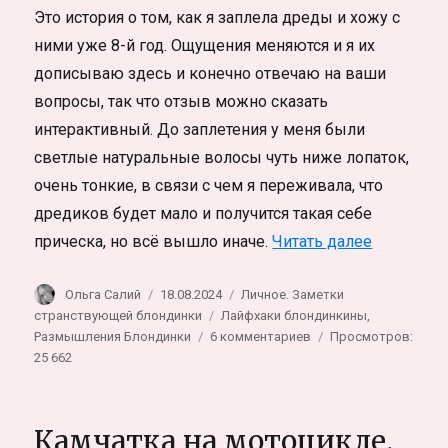
Это история о том, как я заплела дреды и хожу с
ними уже 8-й год. Ощущения меняются и я их
дописываю здесь и конечно отвечаю на ваши
вопросы, так что отзыв можно сказать
интерактивный. До заплетения у меня были
светлые натуральные волосы чуть ниже лопаток,
очень тонкие, в связи с чем я переживала, что
дредиков будет мало и получится такая себе
«Как я за
прическа, но всё вышло иначе.
Читать далее
Автор
Опубликовано
Рубрики
Ольга Салий
18.08.2024
Личное. Заметки
Метки
странствующей блондинки
Лайфхаки блондинкины
,
к
Размышления Блондинки
6 комментариев
Просмотров:
записи
25 662
Как
я
заплела
Камчатка на мотоцикле.
дреды.