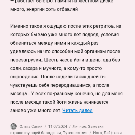
— работает быстро, памяти на жестком диске
много, энергии хоть отбавляй.
Именно такое я ощущаю после этих ретритов, на
которых бываю уже много лет подряд, успевая
облениться между ними и каждый раз
удивляюсь на что способен мой организм после
перезагрузки.. Шесть часов йоги в день, еда без
соли, сахара и мучного, а кому-то просто
сыроедение. После недели таких дней ты
чувствуешь себя переродившимся, а после
месяца… У всех по-разному конечно, но для меня
после месяца такой йоги жизнь начинается
«Лучшая йога для
заново уже много лет.
Читать далее
Автор
Опубликовано
Рубрики
Ольга Салий
11.07.2024
Личное. Заметки
Метки
странствующей блондинки
,
Путешествия
Йога
,
Лайфхаки