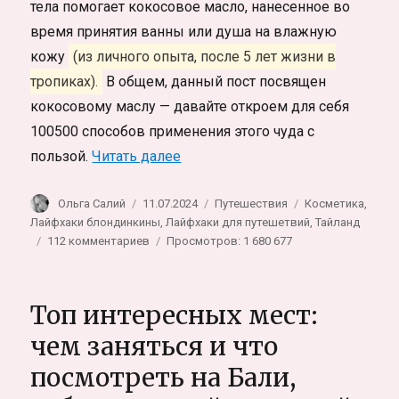
тела помогает кокосовое масло, нанесенное во
время принятия ванны или душа на влажную
кожу
(из личного опыта, после 5 лет жизни в
тропиках).
В общем, данный пост посвящен
кокосовому маслу — давайте откроем для себя
100500 способов применения этого чуда с
«Кокосовое масло для волос, ко
пользой.
Читать далее
Автор
Опубликовано
Рубрики
Метки
Ольга Салий
11.07.2024
Путешествия
Косметика
,
Лайфхаки блондинкины
,
Лайфхаки для путешетвий
,
Тайланд
к
112 комментариев
Просмотров: 1 680 677
записи
Кокосовое
масло
Топ интересных мест:
для
волос,
чем заняться и что
кожи
посмотреть на Бали,
и
здоровья.