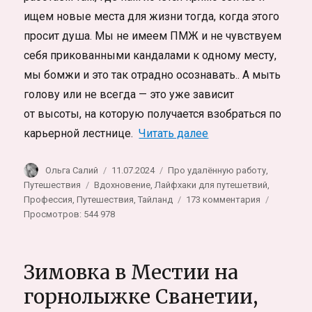
ищем новые места для жизни тогда, когда этого
просит душа. Мы не имеем ПМЖ и не чувствуем
себя прикованными кандалами к одному месту,
мы бомжи и это так отрадно осознавать.. А мыть
голову или не всегда — это уже зависит
от высоты, на которую получается взобраться по
«Как работать уда
карьерной лестнице.
Читать далее
Автор
Опубликовано
Рубрики
Ольга Салий
11.07.2024
Про удалённую работу
,
Метки
Путешествия
Вдохновение
,
Лайфхаки для путешетвий
,
к
Профессия
,
Путешествия
,
Тайланд
173 комментария
записи
Просмотров: 544 978
Как
работать
удалённо.
Зимовка в Местии на
Личный
опыт
горнолыжке Сванетии,
фрилансера