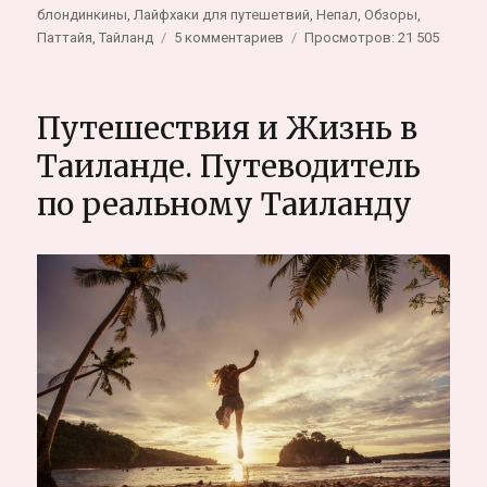
блондинкины
,
Лайфхаки для путешетвий
,
Непал
,
Обзоры
,
к
Паттайя
,
Тайланд
5 комментариев
Просмотров: 21 505
записи
Лучшая
йога
Путешествия и Жизнь в
для
Перезагрузки
Таиланде. Путеводитель
здоровья
по реальному Таиланду
и
головы.
Субъективные
заметки