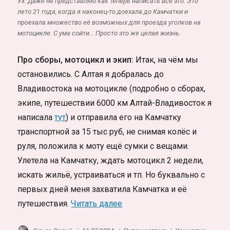
Ух. Даже не представляю как теперь написать всё это. Это
лето 21 года, когда я наконец-то доехала до Камчатки и
проехала множество её возможных для проезда уголков на
мотоцикле. С ума сойти… Просто это же целая жизнь.
Про сборы, мотоцикл и экип:
Итак, на чём мы
остановились. С Алтая я добралась до
Владивостока на мотоцикле (подробно о сборах,
экипе, путешествии 6000 км Алтай-Владивосток я
написала
тут
) и отправила его на Камчатку
транспортной за 15 тыс руб, не снимая колёс и
руля, положила к моту ещё сумки с вещами.
Улетела на Камчатку, ждать мотоцикл 2 недели,
искать жильё, устраиваться и тп. Но буквально с
первых дней меня захватила Камчатка и её
«Камчатка на мотоцикле. П
путешествия.
Читать далее