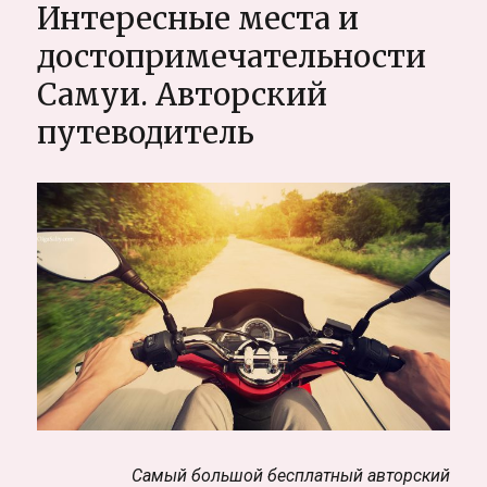
Интересные места и
в
Португалии,
достопримечательности
самостоятельно
Самуи. Авторский
и
интересно.
путеводитель
Авторский
путеводитель
Самый большой бесплатный авторский