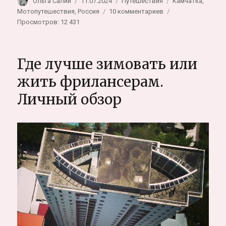
Автор
Опубликовано
Рубрики
Метки
Ольга Салий
11.07.2024
Путешествия
Камчатка
,
к
Мотопутешествия
,
Россия
10 комментариев
записи
Просмотров: 12 431
Камчатка
на
мотоцикле.
Где лучше зимовать или
Путеводитель
для
жить фрилансерам.
самостоятельного
Личный обзор
путешествия
по
Камчатке