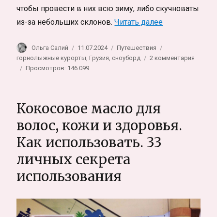
чтобы провести в них всю зиму, либо скучноваты
«Зимовка в Ме
из-за небольших склонов.
Читать далее
Автор
Опубликовано
Рубрики
Метки
Ольга Салий
11.07.2024
Путешествия
к
горнолыжные курорты
,
Грузия
,
сноуборд
2 комментария
записи
Просмотров: 146 099
Зимовк
в
Местии
Кокосовое масло для
на
горно
волос, кожи и здоровья.
Сванет
Как использовать. 33
Грузия.
Моё
личных секрета
место
Силы
использования