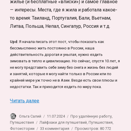
жильё (и бесплатные «вписки») и самое главное
— интересы. Места, где я жила и работала какое-
то время: Таиланд, Португалия, Бали, Вьетнам,
Литва, Польша, Непал, Сингапур, Россия и т.д.
Upd:
Я начала писать этот пост, чтобы показать как
бессмысленно жить постоянно в России, наша
действительность дорогая и унылая, нужно ездить
зимовать в тепло и цивилизацию. Но сейчас, спустя 10 лет, я
не могу представить себе зиму без снега и жизнь без людей
и занятий, которые я могу найти только в России или по
крайней мере уж точно не в Азии. Везде есть свои плюсы и
недостатки. Так и приходится ездить по миру пока.
«Где лучше зимовать или жить фрилансе
Читать далее
Автор
Опубликовано
Рубрики
Ольга Салий
11.07.2024
Про удалённую работу
,
Метки
Путешествия
Лайфхаки для путешетвий
,
Путешествия
,
к
Фотоистории
33 комментария
Просмотров: 80 772