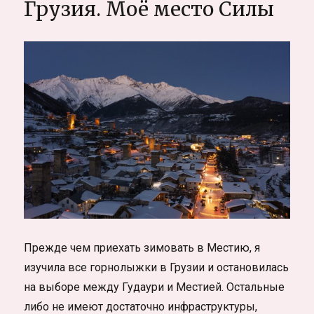
Грузия. Моё место Силы
Бесплатное
пособие
для
начинающи
и
продолжаю
Прежде чем приехать зимовать в Местию, я
изучила все горнолыжки в Грузии и остановилась
на выборе между Гудаури и Местией. Остальные
либо не имеют достаточно инфраструктуры,