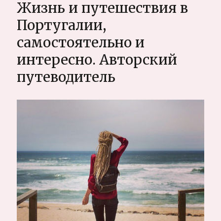
Жизнь и путешествия в
Индии:
Малый
Португалии,
Тибет,
самостоятельно и
Кашмир,
Занскар.
интересно. Авторский
Самостоятельно
путеводитель