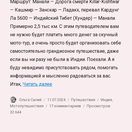
Маршрут: Манали — Дорога смерти Killar-Kishtwar
— Кашмир — Занскар — Ладакх, перевал Кардунг
Ла 5600 — Индийский Тибет (Хундер) — Манали.
Примерно 2,5 тыс км. С этим путеводителем вам
не нужно будет платить много денег за скучный
мото-тур, а очень просто будет организовать себе
самостоятельно грандиозное путешествие, даже
если вы ни разу не были в Индии. Поехали. А я
буду невидимо присутствовать рядом, помогать
информацией и мысленно радоваться за вас.
«На мотоцикле по Индии: Малый Ти
Итак,
Читать далее
Автор
Опубликовано
Рубрики
Метки
Ольга Салий
11.07.2024
Путешествия
Индия
,
к
Мотопутешествия
17 комментариев
Просмотров:
записи
32 644
На
мотоцикле
по