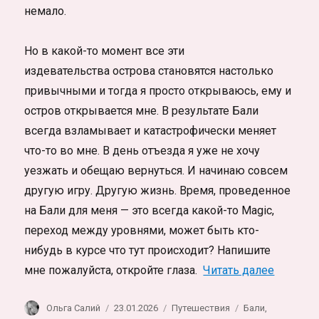
немало.
Но в какой-то момент все эти
издевательства острова становятся настолько
привычными и тогда я просто открываюсь, ему и
остров открывается мне. В результате Бали
всегда взламывает и катастрофически меняет
что-то во мне. В день отъезда я уже не хочу
уезжать и обещаю вернуться. И начинаю совсем
другую игру. Другую жизнь. Время, проведенное
на Бали для меня — это всегда какой-то Magic,
переход между уровнями, может быть кто-
нибудь в курсе что тут происходит? Напишите
«Топ ин
мне пожалуйста, откройте глаза.
Читать далее
Автор
Опубликовано
Рубрики
Метки
Ольга Салий
23.01.2026
Путешествия
Бали
,