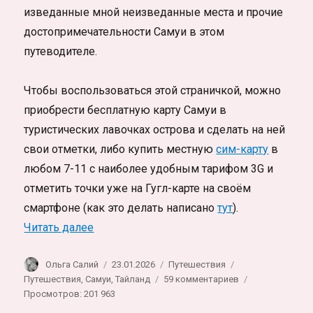
изведанные мной неизведанные места и прочие
достопримечательности Самуи в этом
путеводителе.
Чтобы воспользоваться этой страничкой, можно
приобрести бесплатную карту Самуи в
туристических лавочках острова и сделать на ней
свои отметки, либо купить местную
сим-карту
в
любом 7-11 с наиболее удобным тарифом 3G и
отметить точки уже на Гугл-карте на своём
смартфоне (как это делать написано
тут
).
«Интересные места и достопримечательн
Читать далее
Автор
Опубликовано
Рубрики
Метки
Ольга Салий
23.01.2026
Путешествия
к
Путешествия
,
Самуи
,
Тайланд
59 комментариев
записи
Просмотров: 201 963
Интересные