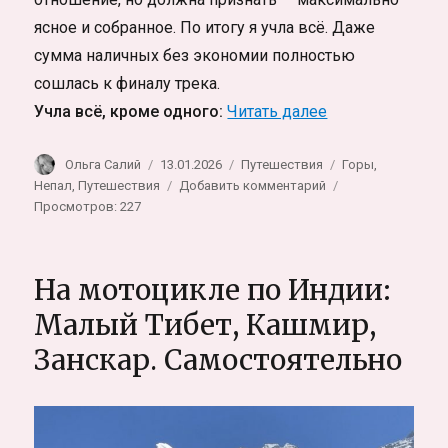
ясное и собранное. По итогу я учла всё. Даже
сумма наличных без экономии полностью
сошлась к финалу трека.
«Трек к базово
Учла всё, кроме одного:
Читать далее
Автор
Опубликовано
Рубрики
Метки
Ольга Салий
13.01.2026
Путешествия
Горы
,
к
Непал
,
Путешествия
Добавить комментарий
записи
Просмотров: 227
Трек
к
базовому
На мотоцикле по Индии:
лагерю
Эвереста
Малый Тибет, Кашмир,
самостоятельно
Занскар. Самостоятельно