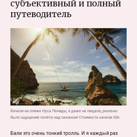
субъективный и полный
Как
использовать.
путеводитель
33
личных
секрета
использования
Качели на пляже Нуса Пениды, я даже не пищала, реально
было ощущение полёта над океаном! Стоимость качели 50к.
Бали это очень тонкий тролль. И я каждый раз