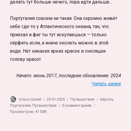
делать тут больше нечего, пора идти дальше…
Португалия совсем не такая. Она скромно живёт
себе где-то у Атлантического океана, так, что
приехал и фиг ты тут искупаешься — только
сёрфить если, а иначе околеть можно в этой
воде. Нет никаких ярких красок и сносящих
голову красот.
Начато: июнь 2017, последнее обновление: 2024
«Жиз
Читать далее
Автор
Опубликовано
Рубрики
Метки
Ольга Салий
23.01.2026
Путешествия
Европа
,
к
Португалия
,
Путешествия
5 комментариев
записи
Просмотров: 41 038
Жизнь
и
путешествия