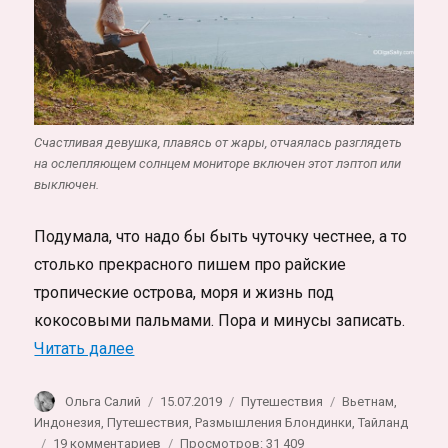
Счастливая девушка, плавясь от жары, отчаялась разглядеть
на ослепляющем солнцем мониторе включен этот лэптоп или
выключен.
Подумала, что надо бы быть чуточку честнее, а то
столько прекрасного пишем про райские
тропические острова, моря и жизнь под
кокосовыми пальмами. Пора и минусы записать.
«Минусы и плюсы жизни в Таиланде, Вье
Читать далее
Автор
Опубликовано
Рубрики
Метки
Ольга Салий
15.07.2019
Путешествия
Вьетнам
,
Индонезия
,
Путешествия
,
Размышления Блондинки
,
Тайланд
к
19 комментариев
Просмотров: 31 409