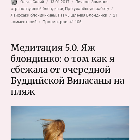
Автор
Опубликовано
Рубрики
Ольга Салий
13.01.2017
Личное. Заметки
Метки
странствующей блондинки
,
Про удалённую работу
Лайфхаки блондинкины
,
Размышления Блондинки
21
к
комментарий
Просмотров: 41 105
записи
Как
я
Медитация 5.0. Яж
начинала
работать
блондинко: о том как я
удалённо.
сбежала от очередной
История
фрилансера,
Буддийской Випасаны на
когда
карьера
пляж
зависит
от
путешествий