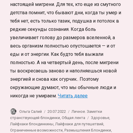
настоящей мигрени. Для тех, кто еще из смутного
детства помнит, что бывают дни, когда ты умер и
тебя нет, есть только тазик, подушка и потолок в
редкие секунды сознания. Когда боль
увеличивает голову до размеров вселенной, а
весь организм полностью опустошается — и от
еды и от энергии. Как будто тебя выжали
полностью. А на четвертый день, после мигрени
ты воскресаешь заново и наполняешься новой
энергией и снова как огурчик.. Поэтому
окружающие думают, что мы обычные люди и
«Реальная Мигрень:
никогда не умираем.
Читать далее
Автор
Опубликовано
Рубрики
Ольга Салий
20.07.2022
Личное. Заметки
Метки
странствующей блондинки
,
Общая лента
Здоровье
,
Лайфхаки блондинкины
,
Лайфхаки для путешетвий
,
Ограниченные возможности
,
Размышления Блондинки
,