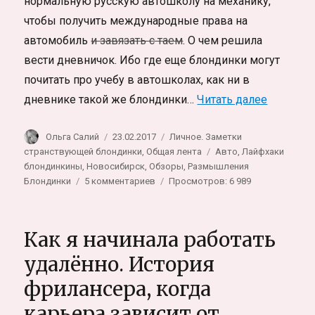
нормальную русскую автошколу на механику,
чтобы получить международные права на
автомобиль
и завязать с таем
. О чем решила
вести дневничок. Ибо где еще блондинки могут
почитать про учебу в автошколах, как ни в
«Дневник
дневнике такой же блондинки…
Читать далее
Автор
Опубликовано
Рубрики
Ольга Салий
23.02.2017
Личное. Заметки
Метки
странствующей блондинки
,
Общая лента
Авто
,
Лайфхаки
блондинкины
,
Новосибирск
,
Обзоры
,
Размышления
к
Блондинки
5 комментариев
Просмотров: 6 989
записи
Дневник
блондинки:
Как я начинала работать
учеба
в
удалённо. История
автошколе
фрилансера, когда
(Новосибирск).
Как
карьера зависит от
учатся