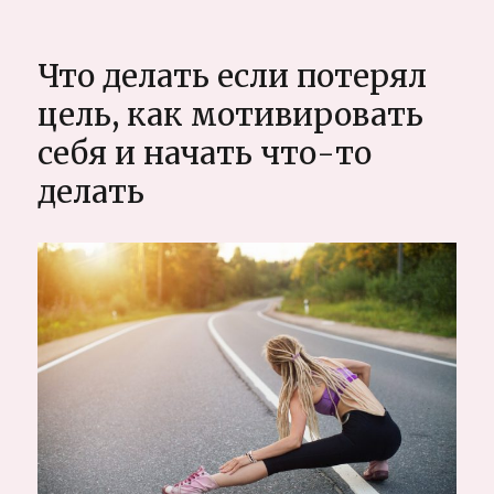
записи
Свобода!
..что
Что делать если потерял
такое
свобода
цель, как мотивировать
вообще?
себя и начать что-то
делать