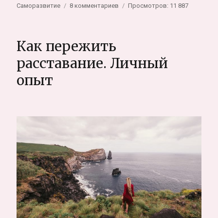
к
Саморазвитие
8 комментариев
Просмотров: 11 887
записи
Реальная
Мигрень:
Как пережить
как
вылечить
расставание. Личный
без
опыт
таблеток
и
путешествовать
без
головной
боли.
Личный
опыт