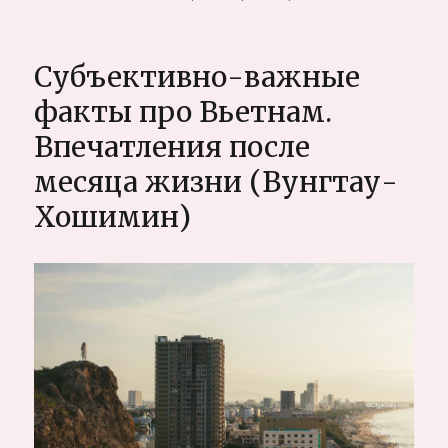
записи
Что
делать
Субъективно-важные
если
потерял
факты про Вьетнам.
цель,
Впечатления после
как
мотивировать
месяца жизни (Вунгтау-
себя
и
Хошимин)
начать
что-
то
делать