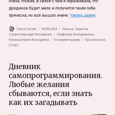
очень тонкие, в связи с чем я переживала, что
дредиков будет мало и получится такая себе
«Как я за
прическа, но всё вышло иначе.
Читать далее
Автор
Опубликовано
Рубрики
Ольга Салий
18.08.2024
Личное. Заметки
Метки
странствующей блондинки
Лайфхаки блондинкины
,
к
Размышления Блондинки
6 комментариев
Просмотров:
записи
25 661
Как
я
заплела
Дневник
дреды.
Как
самопрограммирования.
прическа
Любые желания
меняет
жизнь
сбываются, если знать
(или
наоборот..)
как их загадывать