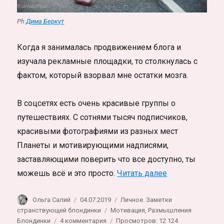
Ph
Дима Беркут
Когда я занималась продвижением блога и
изучала рекламные площадки, то столкнулась с
фактом, который взорвал мне остатки мозга.
В соцсетях есть очень красивые группы о
путешествиях. С сотнями тысяч подписчиков,
красивыми фотографиями из разных мест
Планеты и мотивирующими надписями,
заставляющими поверить что все доступно, ты
«Что делать ес
можешь всё и это просто.
Читать далее
Автор
Опубликовано
Рубрики
Ольга Салий
04.07.2019
Личное. Заметки
Метки
странствующей блондинки
Мотивация
,
Размышления
к
Блондинки
4 комментария
Просмотров: 12 124