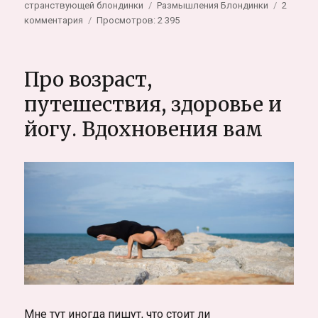
Метки
странствующей блондинки
Размышления Блондинки
2
к
комментария
Просмотров: 2 395
записи
Медитация
5.0.
Про возраст,
Яж
блондинко:
путешествия, здоровье и
о
йогу. Вдохновения вам
том
как
я
сбежала
от
очередной
Буддийской
Випасаны
на
пляж
Мне тут иногда пишут, что стоит ли