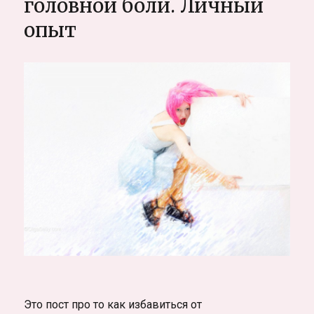
головной боли. Личный
как
их
опыт
загадывать
Это пост про то как избавиться от