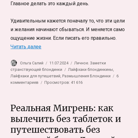
Главное делать это каждый день.
Удивительным кажется поначалу то, что эти цели
и желания начинают сбываться. И меняется само
ощущение жизни. Если писать его правильно.
«Дневник самопрограммирования. Любые 
Читать далее
Автор
Опубликовано
Рубрики
Ольга Салий
11.07.2024
Личное. Заметки
Метки
странствующей блондинки
Лайфхаки блондинкины
,
Лайфхаки для путешетвий
,
Размышления Блондинки
6
к
комментариев
Просмотров: 41 616
записи
Дневник
самопрограммирования.
Реальная Мигрень: как
Любые
желания
вылечить без таблеток и
сбываются,
путешествовать без
если
знать