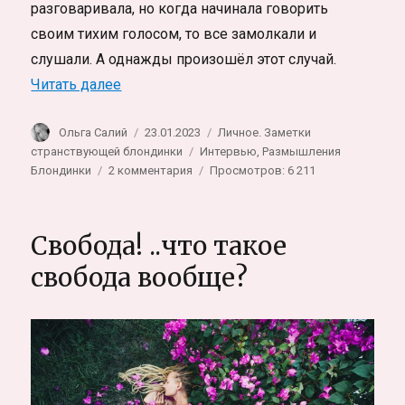
разговаривала, но когда начинала говорить
своим тихим голосом, то все замолкали и
слушали. А однажды произошёл этот случай.
«Интервью с ведьмой»
Читать далее
Автор
Опубликовано
Рубрики
Ольга Салий
23.01.2023
Личное. Заметки
Метки
странствующей блондинки
Интервью
,
Размышления
к
Блондинки
2 комментария
Просмотров: 6 211
записи
Интервью
с
Свобода! ..что такое
ведьмой
свобода вообще?