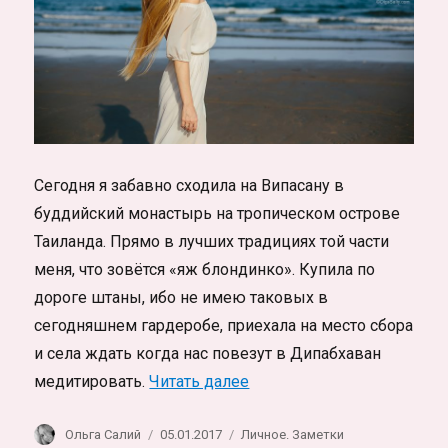
Сегодня я забавно сходила на Випасану в
буддийский монастырь на тропическом острове
Таиланда. Прямо в лучших традициях той части
меня, что зовётся «яж блондинко». Купила по
дороге штаны, ибо не имею таковых в
сегодняшнем гардеробе, приехала на место сбора
и села ждать когда нас повезут в Дипабхаван
«Медитация 5.0. Яж блонд
медитировать.
Читать далее
Автор
Опубликовано
Рубрики
Ольга Салий
05.01.2017
Личное. Заметки