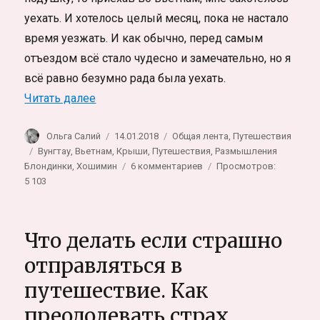
уехать. И хотелось целый месяц, пока не настало
время уезжать. И как обычно, перед самым
отъездом всё стало чудесно и замечательно, но я
всё равно безумно рада была уехать.
«Субъективно-важные факты про Вьетнам
Читать далее
Автор
Опубликовано
Рубрики
Ольга Салий
14.01.2018
Общая лента
,
Путешествия
Метки
Вунгтау
,
Вьетнам
,
Крыши
,
Путешествия
,
Размышления
к
Блондинки
,
Хошимин
6 комментариев
Просмотров:
записи
5 103
Субъективно-
важные
факты
Что делать если страшно
про
Вьетнам.
отправляться в
Впечатления
путешествие. Как
после
месяца
преодолевать страх
жизни