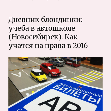
записи
Минусы
и
Дневник блондинки:
плюсы
жизни
учеба в автошколе
в
(Новосибирск). Как
Таиланде,
Вьетнаме,
учатся на права в 2016
Бали
(Юго-
Восточной
Азии)