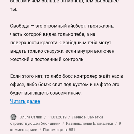
боссом и чем больше он монстр, тем свободнее
ты.
Свобода — это огромный айсберг, твоя жизнь,
часть которой видна только тебе, а на
поверхности красота. Свободным тебя могут
видеть только снаружи, если внутри включен
жесткий и постоянный контроль.
Если этого нет, то либо босс контролёр ждёт нас в
офисе, либо бомж спит под кустом и на фото это
будет выглядеть совсем иначе.
«Свобода! ..что такое свобода вообще?»
Читать далее
Автор
Опубликовано
Рубрики
Ольга Салий
11.01.2019
Личное. Заметки
Метки
странствующей блондинки
Размышления Блондинки
9
к
комментариев
Просмотров: 851