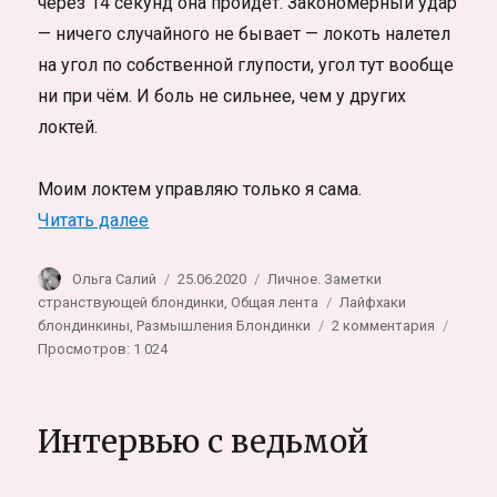
через 14 секунд она пройдёт. Закономерный удар
— ничего случайного не бывает — локоть налетел
на угол по собственной глупости, угол тут вообще
ни при чём. И боль не сильнее, чем у других
локтей.
Моим локтем управляю только я сама.
«Как пережить расставание. Личный опы
Читать далее
Автор
Опубликовано
Рубрики
Ольга Салий
25.06.2020
Личное. Заметки
Метки
странствующей блондинки
,
Общая лента
Лайфхаки
к
блондинкины
,
Размышления Блондинки
2 комментария
записи
Просмотров: 1 024
Как
пережит
расстава
Интервью с ведьмой
Личный
опыт