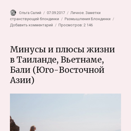
Автор
Опубликовано
Рубрики
Ольга Салий
07.09.2017
Личное. Заметки
Метки
странствующей блондинки
Размышления Блондинки
к
Добавить комментарий
Просмотров: 2 146
записи
Что
делать
Минусы и плюсы жизни
если
страшно
в Таиланде, Вьетнаме,
отправляться
Бали (Юго-Восточной
в
путешествие.
Азии)
Как
преодолевать
страх