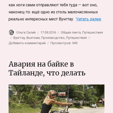
как ноги сами отправляют тебя туда — вот оно,
наконец-то: ещё одно из столь малочисленных
«Про 
реально интересных мест Вунгтау.
Читать далее
Автор
Опубликовано
Рубрики
Ольга Салий
17.09.2016
Общая лента
,
Путешествия
Метки
Вунгтау
,
Вьетнам
,
Производство
,
Путешествия
к
Добавить комментарий
Просмотров: 945
записи
Про
корабли.
Авария на байке в
Другая
верфь
Тайланде, что делать
в
Вунгтау,
Вьетнам