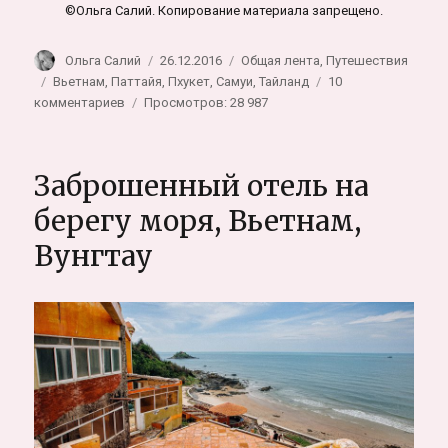
©Ольга Салий. Копирование материала запрещено.
Автор
Опубликовано
Рубрики
Ольга Салий
26.12.2016
Общая лента
,
Путешествия
Метки
Вьетнам
,
Паттайя
,
Пхукет
,
Самуи
,
Тайланд
10
к
комментариев
Просмотров: 28 987
записи
Авария
на
Заброшенный отель на
байке
в
берегу моря, Вьетнам,
Тайланде,
Вунгтау
что
делать