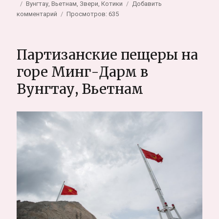
Метки
Вунгтау
,
Вьетнам
,
Звери
,
Котики
Добавить
к
комментарий
Просмотров: 635
записи
Кото-
кафе
Партизанские пещеры на
в
Вунгтау,
горе Минг-Дарм в
Вьетнам
Вунгтау, Вьетнам