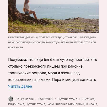
Счастливая девушка, плавясь от жары, отчаялась разглядеть
на ослепляющем солнцем мониторе включен этот лэптоп или
выключен.
Подумала, что надо бы быть чуточку честнее, а то
столько прекрасного пишем про райские
тропические острова, моря и жизнь под
кокосовыми пальмами. Пора и минусы записать.
«Минусы и плюсы жизни в Таиланде, Вье
Читать далее
Автор
Опубликовано
Рубрики
Метки
Ольга Салий
15.07.2019
Путешествия
Вьетнам
,
Индонезия
,
Путешествия
,
Размышления Блондинки
,
Тайланд