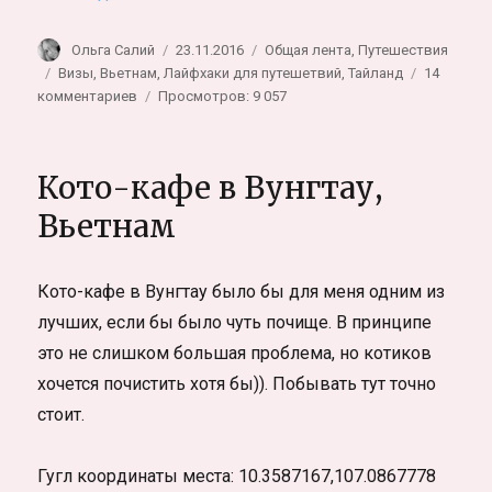
Автор
Опубликовано
Рубрики
Ольга Салий
23.11.2016
Общая лента
,
Путешествия
Метки
Визы
,
Вьетнам
,
Лайфхаки для путешетвий
,
Тайланд
14
к
комментариев
Просмотров: 9 057
записи
Получение
тайской
Кото-кафе в Вунгтау,
визы
в
Вьетнам
Хошимине,
Вьетнам
(+куда
Кото-кафе в Вунгтау было бы для меня одним из
сходить
лучших, если бы было чуть почище. В принципе
и
где
это не слишком большая проблема, но котиков
остановиться
хочется почистить хотя бы)). Побывать тут точно
в
стоит.
Хошимине)
Гугл координаты места: 10.3587167,107.0867778