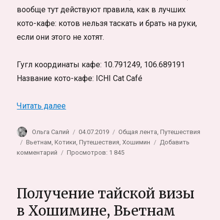
вообще тут действуют правила, как в лучших
кото-кафе: котов нельзя таскать и брать на руки,
если они этого не хотят.
Гугл координаты кафе: 10.791249, 106.689191
Название кото-кафе: ICHI Cat Café
«Кото кафе в Хошимине — одно из лучши
Читать далее
Автор
Опубликовано
Рубрики
Ольга Салий
04.07.2019
Общая лента
,
Путешествия
Метки
Вьетнам
,
Котики
,
Путешествия
,
Хошимин
Добавить
к
комментарий
Просмотров: 1 845
записи
Кото
кафе
Получение тайской визы
в
Хошимине
в Хошимине, Вьетнам
—