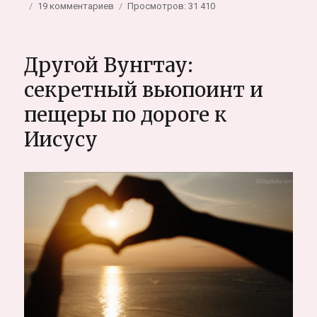
к
19 комментариев
Просмотров: 31 410
записи
Минусы
и
Другой Вунгтау:
плюсы
жизни
секретный вьюпоинт и
в
пещеры по дороге к
Таиланде,
Вьетнаме,
Иисусу
Бали
(Юго-
Восточной
Азии)