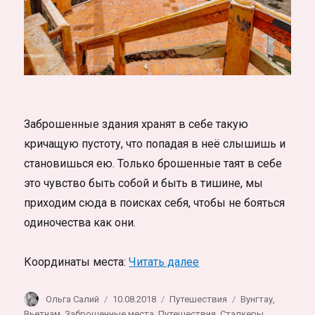
Заброшенные здания хранят в себе такую
кричащую пустоту, что попадая в неё слышишь и
становишься ею. Только брошенные таят в себе
это чувство быть собой и быть в тишине, мы
приходим сюда в поисках себя, чтобы не бояться
одиночества как они.
«Заброшенный отель н
Координаты места:
Читать далее
Автор
Опубликовано
Рубрики
Метки
Ольга Салий
10.08.2018
Путешествия
Вунгтау
,
Вьетнам
,
Заброшенные места
,
Путешествия
,
Сталкеры
,