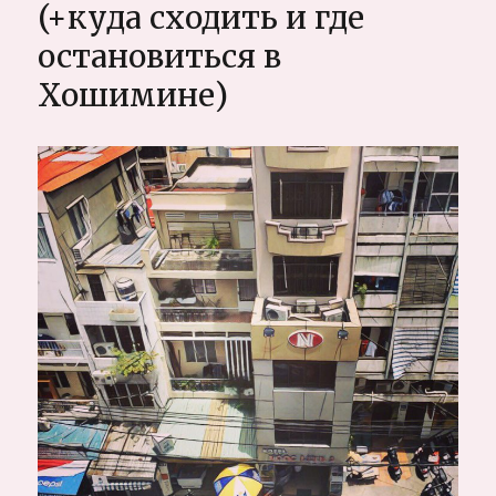
(+куда сходить и где
одно
из
остановиться в
лучших
Хошимине)