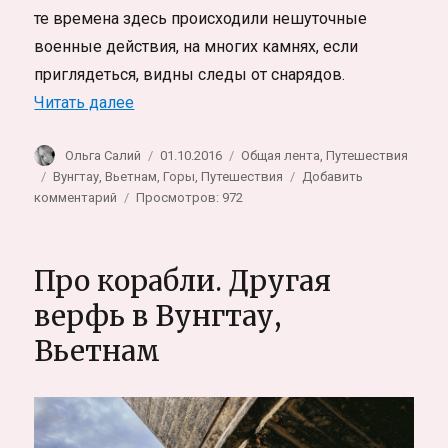
те времена здесь происходили нешуточные
военные действия, на многих камнях, если
приглядеться, видны следы от снарядов.
«Партизанские пещеры на горе Минг-Дар
Читать далее
Автор
Опубликовано
Рубрики
Ольга Салий
01.10.2016
Общая лента
,
Путешествия
Метки
Вунгтау
,
Вьетнам
,
Горы
,
Путешествия
Добавить
к
комментарий
Просмотров: 972
записи
Партизанские
пещеры
Про корабли. Другая
на
горе
верфь в Вунгтау,
Минг-
Вьетнам
Дарм
в
Вунгтау,
Вьетнам