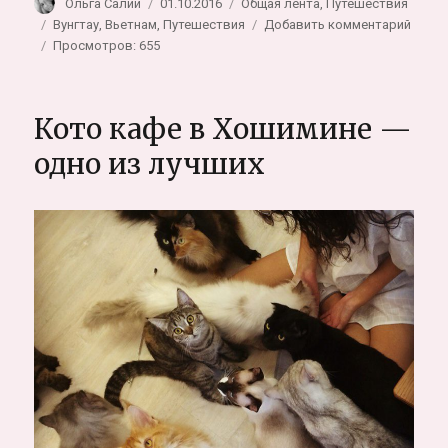
Автор
Опубликовано
Рубрики
Ольга Салий
01.10.2016
Общая лента
,
Путешествия
Метки
к
Вунгтау
,
Вьетнам
,
Путешествия
Добавить комментарий
запис
Просмотров: 655
Друго
Вунгта
секре
Кото кафе в Хошимине —
вьюп
и
одно из лучших
пеще
по
дорог
к
Иисус