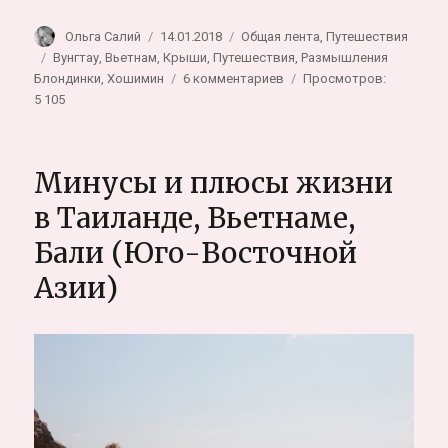
Автор
Опубликовано
Рубрики
Ольга Салий
14.01.2018
Общая лента
,
Путешествия
Метки
Вунгтау
,
Вьетнам
,
Крыши
,
Путешествия
,
Размышления
к
Блондинки
,
Хошимин
6 комментариев
Просмотров:
записи
5 105
Субъективно-
важные
факты
Минусы и плюсы жизни
про
Вьетнам.
в Таиланде, Вьетнаме,
Впечатления
Бали (Юго-Восточной
после
месяца
Азии)
жизни
(Вунгтау-
Хошимин)