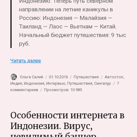
Индонезию. Теперь путь северном
направлении на летние каникулы в
Россию: Индонезия — Малайзия —
Таиланд — Лаос — Вьетнам — Китай.
Начальный бюджет путешествия: 9 тыс
руб.
«Интервью с Ирой. Про кругосветное пу
Читать далее
Автор
Опубликовано
Рубрики
Метки
Ольга Салий
01.10.2016
Путешествия
Автостоп
,
Индия
,
Индонезия
,
Интервью
,
Путешествия
,
Сингапур
7
к
комментариев
Просмотров: 10 985
записи
Интервью
с
Особенности интернета в
Ирой.
Про
Индонезии. Вирус,
кругосветное
невидимый баннер,
путешествие