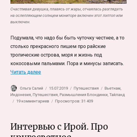
Счастливая девушка, плавясь от жары, отчаялась разглядеть
на ослепляющем солнцем мониторе включен этот лэптоп или
выключен.
Подумала, что надо бы быть чуточку честнее, а то
столько прекрасного пишем про райские
тропические острова, моря и жизнь под
кокосовыми пальмами. Пора и минусы записать.
«Минусы и плюсы жизни в Таиланде, Вье
Читать далее
Автор
Опубликовано
Рубрики
Метки
Ольга Салий
15.07.2019
Путешествия
Вьетнам
,
Индонезия
,
Путешествия
,
Размышления Блондинки
,
Тайланд
к
19 комментариев
Просмотров: 31 409
записи
Минусы
и
Интервью с Ирой. Про
плюсы
жизни