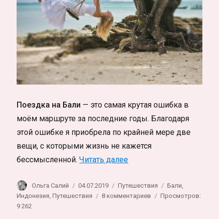
Поездка на Бали
— это самая крутая ошибка в
моём маршруте за последние годы. Благодаря
этой ошибке я приобрела по крайней мере две
вещи, с которыми жизнь не кажется
«Индонезия. Минусы и п
бессмысленной.
Читать далее
Автор
Опубликовано
Рубрики
Метки
Ольга Салий
04.07.2019
Путешествия
Бали
,
к
Индонезия
,
Путешествия
8 комментариев
Просмотров:
записи
9 262
Индонезия.