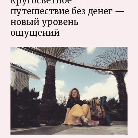
кругосветное
в
путешествие без денег —
Таиланде,
Вьетнаме,
новый уровень
Бали
(Юго-
ощущений
Восточной
Азии)