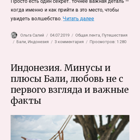
Просто есть один секрет.. точнее важная деталь —
когда именно и как прийти в это место, чтобы
«Pura Ulun Danu Bra
увидеть волшебство.
Читать далее
Автор
Опубликовано
Рубрики
Ольга Салий
04.07.2019
Общая лента
,
Путешествия
Метки
к
Бали
,
Индонезия
3 комментария
Просмотров: 1 280
записи
Pura
Ulun
Индонезия. Минусы и
Danu
Bratan,
плюсы Бали, любовь не с
Бали.
первого взгляда и важные
Храм
на
факты
горном
озере