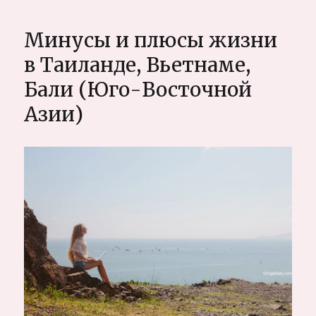
Минусы
и
Минусы и плюсы жизни
плюсы
Бали,
в Таиланде, Вьетнаме,
любовь
Бали (Юго-Восточной
не
с
Азии)
первого
взгляда
и
важные
факты