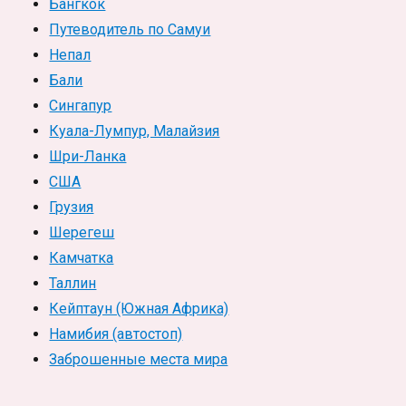
Бангкок
Путеводитель по Самуи
Непал
Бали
Сингапур
Куала-Лумпур, Малайзия
Шри-Ланка
США
Грузия
Шерегеш
Камчатка
Таллин
Кейптаун (Южная Африка)
Намибия (автостоп)
Заброшенные места мира