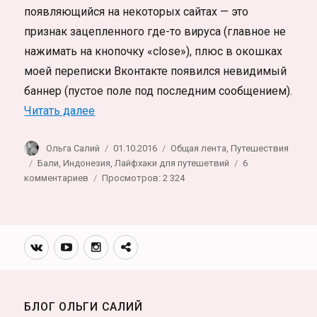
появляющийся на некоторых сайтах — это
признак зацепленного где-то вируса (главное не
нажимать на кнопочку «close»), плюс в окошках
моей переписки Вконтакте появился невидимый
баннер (пустое поле под последним сообщением).
«Особенности интернета в Индонезии. Ви
Читать далее
Автор
Опубликовано
Рубрики
Ольга Салий
01.10.2016
Общая лента
,
Путешествия
Метки
Бали
,
Индонезия
,
Лайфхаки для путешетвий
6
к
комментариев
Просмотров: 2 324
записи
Особенности
интернета
в
Вконтакте
Youtube
Инстаграмм
Телеграм
Индонезии.
канал
Вирус,
невидимый
баннер,
БЛОГ ОЛЬГИ САЛИЙ
пустое