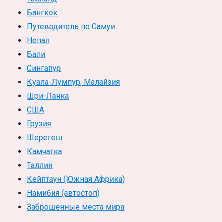
Бангкок
Путеводитель по Самуи
Непал
Бали
Сингапур
Куала-Лумпур, Малайзия
Шри-Ланка
США
Грузия
Шерегеш
Камчатка
Таллин
Кейптаун (Южная Африка)
Намибия (автостоп)
Заброшенные места мира