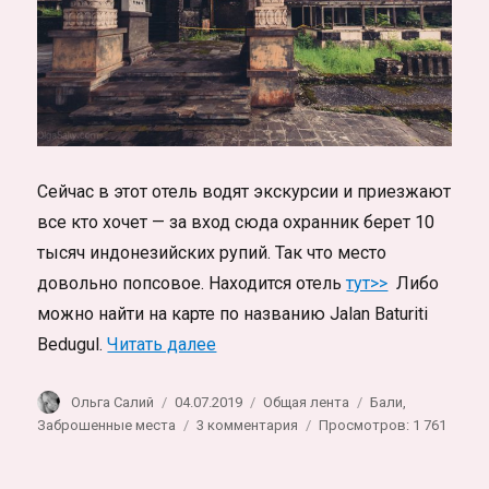
продлить
визу
самостоятельно
Сейчас в этот отель водят экскурсии и приезжают
все кто хочет — за вход сюда охранник берет 10
тысяч индонезийских рупий. Так что место
довольно попсовое. Находится отель
тут>>
Либо
можно найти на карте по названию Jalan Baturiti
«Заброшенный отель на Бали»
Bedugul.
Читать далее
Автор
Опубликовано
Рубрики
Метки
Ольга Салий
04.07.2019
Общая лента
Бали
,
к
Заброшенные места
3 комментария
Просмотров: 1 761
записи
Заброшенный