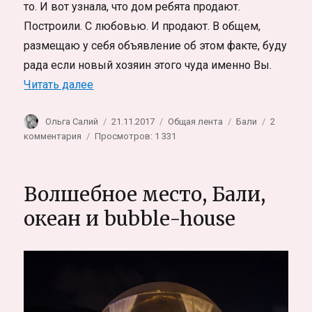
то. И вот узнала, что дом ребята продают.
Построили. С любовью. И продают. В общем,
размещаю у себя объявление об этом факте, буду
рада если новый хозяин этого чуда именно Вы.
«Продается дом на Бали»
Читать далее
Автор
Опубликовано
Рубрики
Метки
Ольга Салий
21.11.2017
Общая лента
Бали
2
к
комментария
Просмотров: 1 331
записи
Продается
дом
Волшебное место, Бали,
на
Бали
океан и bubble-house