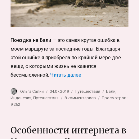
Поездка на Бали
— это самая крутая ошибка в
моём маршруте за последние годы. Благодаря
этой ошибке я приобрела по крайней мере две
вещи, с которыми жизнь не кажется
«Индонезия. Минусы и п
бессмысленной.
Читать далее
Автор
Опубликовано
Рубрики
Метки
Ольга Салий
04.07.2019
Путешествия
Бали
,
к
Индонезия
,
Путешествия
8 комментариев
Просмотров:
записи
9 262
Индонезия.
Минусы
и
Особенности интернета в
плюсы
Бали,