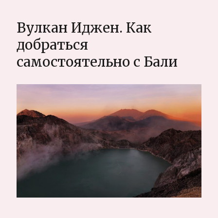
Топ
интересных
Вулкан Иджен. Как
мест:
чем
добраться
заняться
самостоятельно с Бали
и
что
посмотреть
на
Бали,
субъективный
и
полный
путеводитель