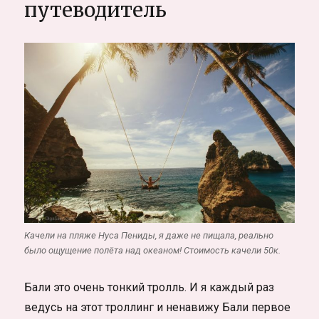
путеводитель
Качели на пляже Нуса Пениды, я даже не пищала, реально
было ощущение полёта над океаном! Стоимость качели 50к.
Бали это очень тонкий тролль. И я каждый раз
ведусь на этот троллинг и ненавижу Бали первое