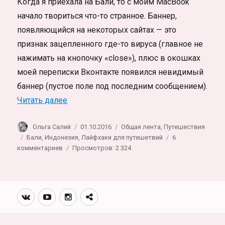
Когда я приехала на Бали, то с моим MacBook
начало твориться что-то странное. Баннер,
появляющийся на некоторых сайтах — это
признак зацепленного где-то вируса (главное не
нажимать на кнопочку «close»), плюс в окошках
моей переписки Вконтакте появился невидимый
баннер (пустое поле под последним сообщением).
«Особенности интернета в Индонезии. Ви
Читать далее
Автор
Опубликовано
Рубрики
Ольга Салий
01.10.2016
Общая лента
,
Путешествия
Метки
Бали
,
Индонезия
,
Лайфхаки для путешетвий
6
к
комментариев
Просмотров: 2 324
записи
Особенности
интернета
в
Вконтакте
Youtube
Инстаграмм
Телеграм
Индонезии.
канал
Вирус,
невидимый