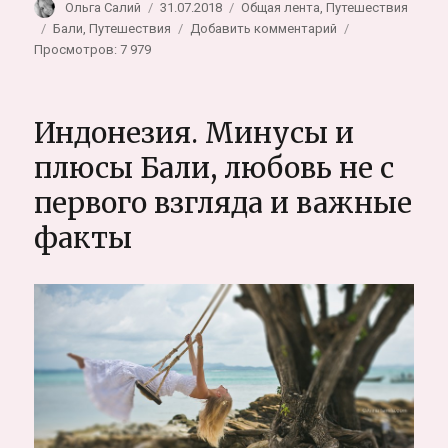
Автор
Опубликовано
Рубрики
Ольга Салий
31.07.2018
Общая лента
,
Путешествия
Метки
к
Бали
,
Путешествия
Добавить комментарий
записи
Просмотров: 7 979
Волшебное
место,
Бали,
Индонезия. Минусы и
океан
и
плюсы Бали, любовь не с
bubble-
первого взгляда и важные
house
факты