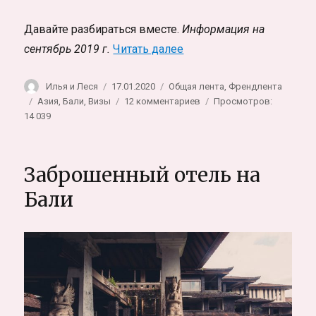
Давайте разбираться вместе.
Информация на
«Всё про Визы в Индонез
сентябрь 2019 г.
Читать далее
Автор
Опубликовано
Рубрики
Илья и Леся
17.01.2020
Общая лента
,
Френдлента
Метки
к
Азия
,
Бали
,
Визы
12 комментариев
Просмотров:
записи
14 039
Всё
про
Визы
Заброшенный отель на
в
Индонезию
Бали
(Бали)
2019.
Как
жить
на
Бали
долго,
как