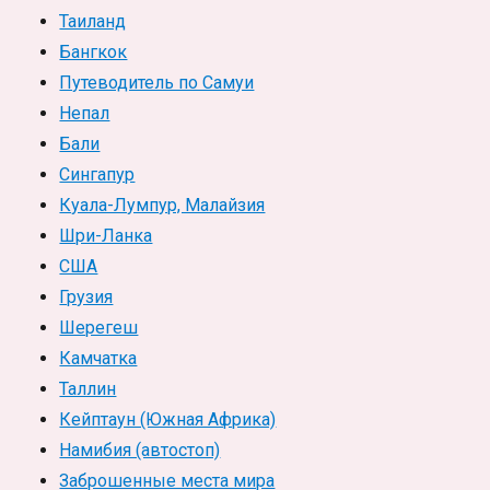
Таиланд
Бангкок
Путеводитель по Самуи
Непал
Бали
Сингапур
Куала-Лумпур, Малайзия
Шри-Ланка
США
Грузия
Шерегеш
Камчатка
Таллин
Кейптаун (Южная Африка)
Намибия (автостоп)
Заброшенные места мира