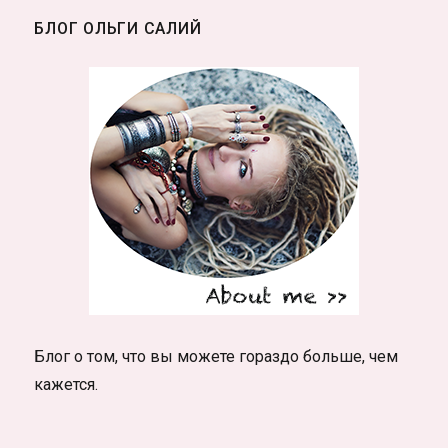
баннер,
БЛОГ ОЛЬГИ САЛИЙ
пустое
поле
в
сообщениях
Вк?
Блог о том, что вы можете гораздо больше, чем
кажется.