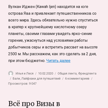
Вулкан Иджен (Kawah Ijen) находится на юге
острова Ява и привлекает путешественников со
всего мира. Здесь обязательно нужно спуститься
в кратер к крупнейшему кислотному озеру
планеты, своими глазами увидеть ярко-синие
горение, ужаснуться над условиями работы
добытчиков серы и встретить рассвет на высоте
2500 м. Мы расскажем, как это сделать за 2 дня,
«Вулкан Иджен. Как 
при этом бюджетно.
Читать далее
Автор
Опубликовано
Рубрики
Илья и Леся
10.02.2020
Общая лента
,
Френдлента
Метки
к
Бали
,
Лайфхаки для путешетвий
6 комментариев
записи
Просмотров: 9 047
Вулкан
Иджен.
Как
Всё про Визы в
добраться