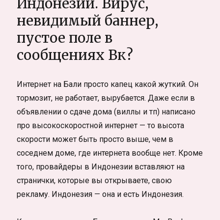
Индонезии. Вирус,
любовь
невидимый баннер,
не
с
пустое поле в
первого
взгляда
сообщениях Вк?
и
важные
факты
Интернет на Бали просто капец какой жуткий. Он
тормозит, не работает, вырубается. Даже если в
объявлении о сдаче дома (виллы и тп) написано
про высокоскоростной интернет — то высота
скорости может быть просто выше, чем в
соседнем доме, где интернета вообще нет. Кроме
того, провайдеры в Индонезии вставляют на
странички, которые вы открываете, свою
рекламу. Индонезия — она и есть Индонезия.