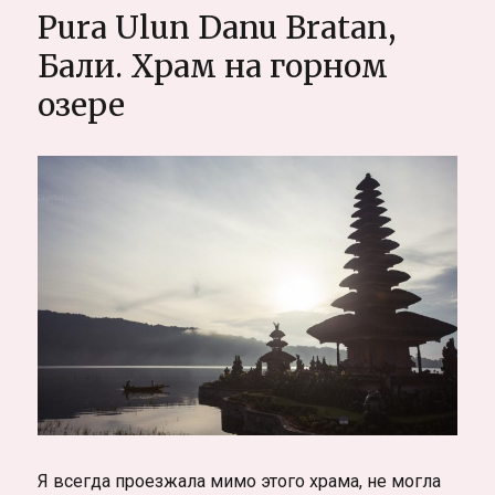
отель
Pura Ulun Danu Bratan,
на
Бали
Бали. Храм на горном
озере
Я всегда проезжала мимо этого храма, не могла