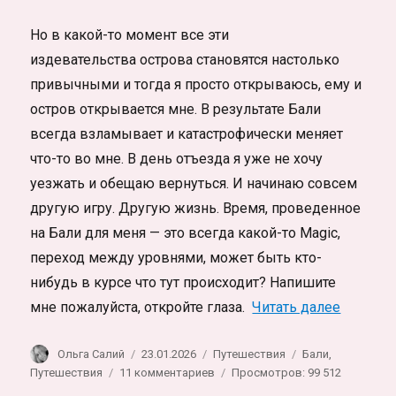
Но в какой-то момент все эти
издевательства острова становятся настолько
привычными и тогда я просто открываюсь, ему и
остров открывается мне. В результате Бали
всегда взламывает и катастрофически меняет
что-то во мне. В день отъезда я уже не хочу
уезжать и обещаю вернуться. И начинаю совсем
другую игру. Другую жизнь. Время, проведенное
на Бали для меня — это всегда какой-то Magic,
переход между уровнями, может быть кто-
нибудь в курсе что тут происходит? Напишите
«Топ ин
мне пожалуйста, откройте глаза.
Читать далее
Автор
Опубликовано
Рубрики
Метки
Ольга Салий
23.01.2026
Путешествия
Бали
,
к
Путешествия
11 комментариев
Просмотров: 99 512
записи