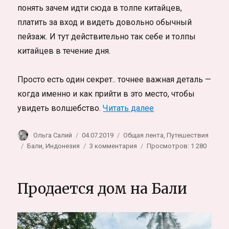
понять зачем идти сюда в толпе китайцев,
платить за вход и видеть довольно обычный
пейзаж. И тут действительно так себе и толпы
китайцев в течение дня.
Просто есть один секрет.. точнее важная деталь —
когда именно и как прийти в это место, чтобы
«Pura Ulun Danu Bra
увидеть волшебство.
Читать далее
Автор
Опубликовано
Рубрики
Ольга Салий
04.07.2019
Общая лента
,
Путешествия
Метки
к
Бали
,
Индонезия
3 комментария
Просмотров: 1 280
записи
Pura
Ulun
Продается дом на Бали
Danu
Bratan,
Бали.
Храм