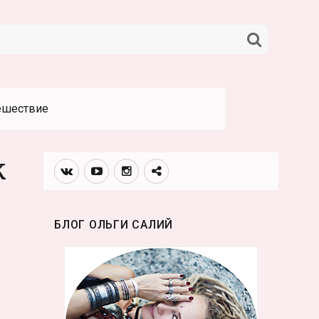
НАЙТИ
ешествие
к
Вконтакте
Youtube
Инстаграмм
Телеграм
канал
БЛОГ ОЛЬГИ САЛИЙ