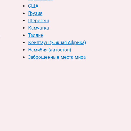
США
Грузия
Шерегеш
Камчатка
Таллин
я
Кейптаун (Южная Африка)
Намибия (автостоп)
Заброшенные места мира