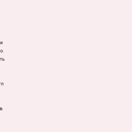
ки
о.
ть
тп
 в