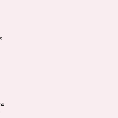
то
nb
.