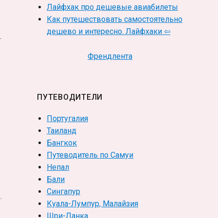
Лайфхак про дешевые авиабилеты
Как путешествовать самостоятельно
дешево и интересно. Лайфхаки ⇦
.
Френдлента
ПУТЕВОДИТЕЛИ
Португалия
Таиланд
Бангкок
Путеводитель по Самуи
Непал
Бали
Сингапур
.
Куала-Лумпур, Малайзия
Шри-Ланка