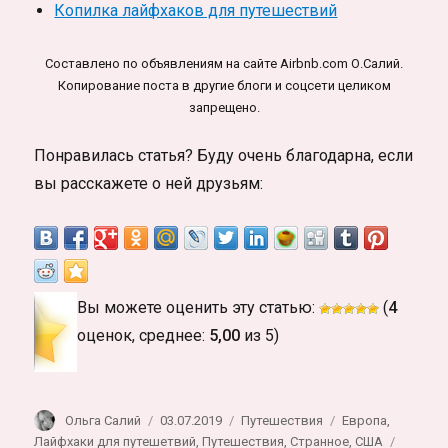
Копилка лайфхаков для путешествий
Составлено по объявлениям на сайте Airbnb.com О.Салий.
Копирование поста в другие блоги и соцсети целиком
запрещено.
Понравилась статья? Буду очень благодарна, если
вы расскажете о ней друзьям:
Вы можете оценить эту статью:
(
4
оценок, среднее:
5,00
из 5)
Автор
Опубликовано
Рубрики
Метки
Ольга Салий
03.07.2019
Путешествия
Европа
,
Лайфхаки для путешетвий
,
Путешествия
,
Странное
,
США