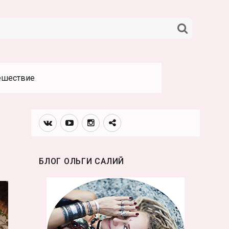
НАЙТИ
ешествие
Вконтакте
Youtube
Инстаграмм
Телеграм
канал
БЛОГ ОЛЬГИ САЛИЙ