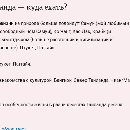
анда — куда ехать?
 жизни
на природе больше подойдут: Самуи (мой любимый
свободный, чем Самуи), Ко Чанг, Као Лак, Краби (и
ным отдыхом (больше расстояний и цивилизации и
порте): Пхукет, Паттайя.
укет, Паттайя.
знакомства с культурой: Бангкок, Север Таиланда: ЧиангМа
ро особенности жизни в разных местах Таиланда у меня
, обзор мест