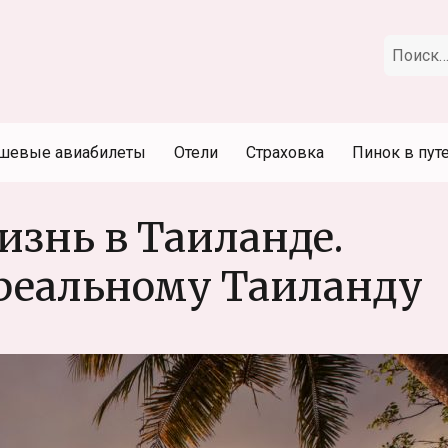
Искать:
шевые авиабилеты
Отели
Страховка
Пинок в пут
знь в Таиланде.
реальному Таиланду