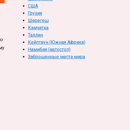
США
Грузия
Шерегеш
Камчатка
Таллин
ею
Кейптаун (Южная Африка)
му
Намибия (автостоп)
Заброшенные места мира