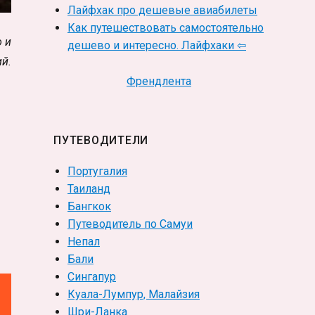
Лайфхак про дешевые авиабилеты
Как путешествовать самостоятельно
о и
дешево и интересно. Лайфхаки ⇦
й.
Френдлента
ПУТЕВОДИТЕЛИ
Португалия
Таиланд
Бангкок
Путеводитель по Самуи
Непал
Бали
Сингапур
Куала-Лумпур, Малайзия
Шри-Ланка