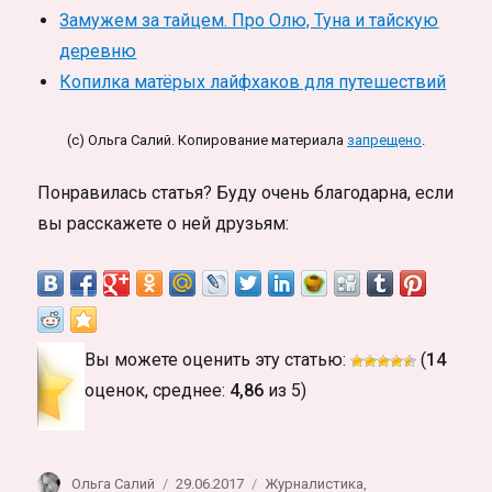
Замужем за тайцем. Про Олю, Туна и тайскую
деревню
Копилка матёрых лайфхаков для путешествий
(c) Ольга Салий. Копирование материала
запрещено
.
Понравилась статья? Буду очень благодарна, если
вы расскажете о ней друзьям:
Вы можете оценить эту статью:
(
14
оценок, среднее:
4,86
из 5)
Автор
Опубликовано
Рубрики
Ольга Салий
29.06.2017
Журналистика
,