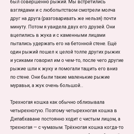
был совершенно рыжий. Мы встретились
взглядами и с любопытством смотрели молча
друг на друга (разговаривать же нельзя) почти
минуту. Потом я увидела двух его друзей. Они
вцепились в жука и с каменными лицами
пытались удержать его на бетонной стене. Ещё
один рыжий пошел к целой толпе других рыжих
и усиками говорил им о чем-то, после чего другие
рыжие шли к жуку и помогали тащить его вниз
по стене. Они были такие маленькие рыжие
муравьи, а жук очень большой…
Трехногая кошка как обычно облизывала
четырехногую. Поэтому четырехногая кошка в
Дипабхаване постоянно ходит с чистым лицом, а
трехногая — с чумазым. Трёхногая кошка когда-то