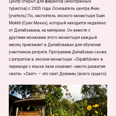
Центр открыт для фарангов (иностранных
туристов) с 2005 года. Основатель центра Ачан
(учитель) По, настоятель лесного монастыря Suan
Mokkh (Суан Моккх), который находится недалеко
от Дипабхавана, на материке. Он вместе с
другими монахами этого монастыря каждый
месяц приезжает в Дипабхваван для обучения
участников ретрита. Программа Дипабхван схожа
с ретритом в лесном монастыре. «Dipabhāvan» в
переводе с языка пали означает «место развития
света». «Свет» — это свет Дхаммы (всего сущего).