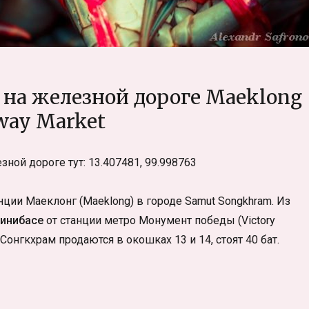
 на железной дороге Maeklong
way Market
зной дороге тут: 13.407481, 99.998763
нции Маеклонг (Maeklong) в городе Samut Songkhram. Из
минибасе
от станции метро Монумент победы (Victory
онгкхрам продаются в окошках 13 и 14, стоят 40 бат.