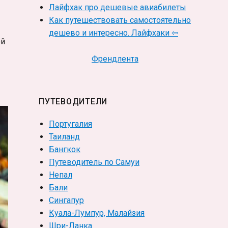
Лайфхак про дешевые авиабилеты
Как путешествовать самостоятельно
дешево и интересно. Лайфхаки ⇦
ой
Френдлента
ПУТЕВОДИТЕЛИ
Португалия
Таиланд
Бангкок
Путеводитель по Самуи
Непал
Бали
Сингапур
Куала-Лумпур, Малайзия
Шри-Ланка