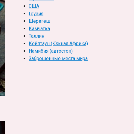
США
Грузия
Шерегеш
Камчатка
Таллин
Кейптаун (Южная Африка)
Намибия (автостоп)
Заброшенные места мира