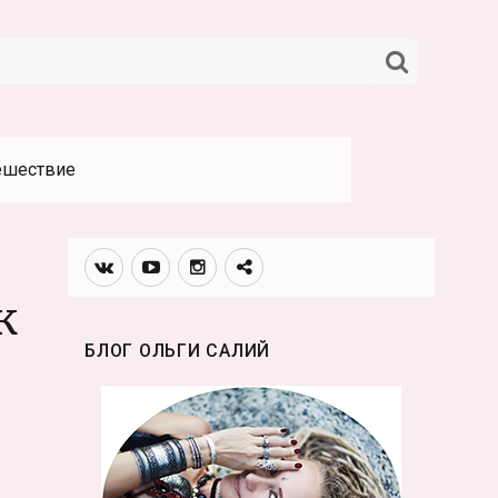
НАЙТИ
ешествие
Вконтакте
Youtube
Инстаграмм
Телеграм
канал
ж
БЛОГ ОЛЬГИ САЛИЙ