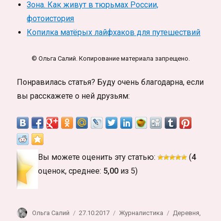
Зона. Как живут в тюрьмах России,
фотоистория
Копилка матёрых лайфхаков для путешествий
© Ольга Салий. Копирование материала запрещено.
Понравилась статья? Буду очень благодарна, если
вы расскажете о ней друзьям:
Вы можете оценить эту статью:
(
4
оценок, среднее:
5,00
из 5)
Автор
Опубликовано
Рубрики
Метки
Ольга Салий
27.10.2017
Журналистика
Деревня
,