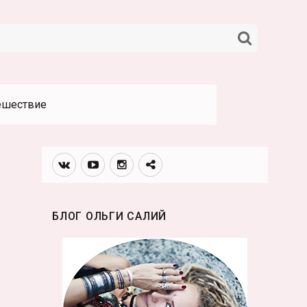
НАЙТИ
ешествие
Вконтакте
Youtube
Инстаграмм
Телеграм
канал
БЛОГ ОЛЬГИ САЛИЙ