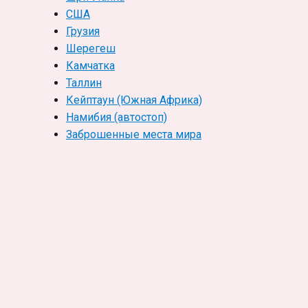
США
Грузия
Шерегеш
Камчатка
Таллин
Кейптаун (Южная Африка)
Намибия (автостоп)
Заброшенные места мира
в