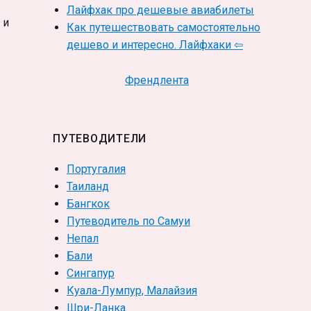
Лайфхак про дешевые авиабилеты
 и
Как путешествовать самостоятельно
дешево и интересно. Лайфхаки ⇦
Френдлента
ПУТЕВОДИТЕЛИ
Португалия
Таиланд
Бангкок
Путеводитель по Самуи
Непал
Бали
Сингапур
Куала-Лумпур, Малайзия
Шри-Ланка