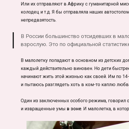
Или их отправляют в Африку с гуманитарной мисс
колодец и т.д. Я бы отправляла наших автостопо
непредвзятость.
В России большинство отсидевших в мало
взрослую. Это по официальной статистике
В малолетку попадают в основном из детских до
каждый действительно виновен. Но дети быстре
начинают жить этой жизнью как своей. Им по 14-1
и пытаюсь разглядеть хоть в ком-то каплю любви
Один из заключенных особого режима, говорил 
и извращенные умы
в зоне
. И малолетка, в кото