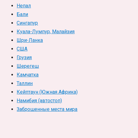
Непал
Бали
Сингапур
Куала-Лумпур, Малайзия
Шри-Ланка
США
Грузия
Шерегеш
Камчатка
Таллин
Кейптаун (Южная Африка)
Намибия (автостоп)
Заброшенные места мира