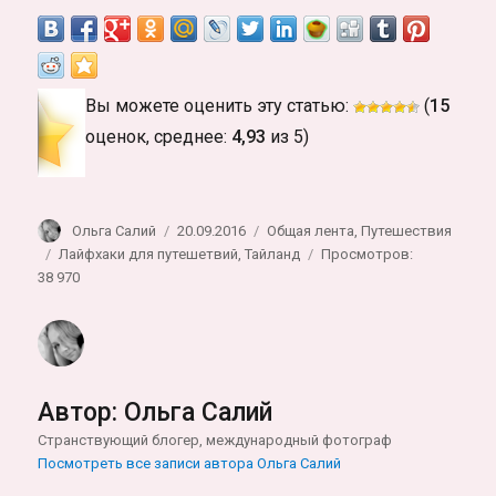
Вы можете оценить эту статью:
(
15
оценок, среднее:
4,93
из 5)
Автор
Опубликовано
Рубрики
Ольга Салий
20.09.2016
Общая лента
,
Путешествия
Метки
Лайфхаки для путешетвий
,
Тайланд
Просмотров:
38 970
Автор:
Ольга Салий
Странствующий блогер, международный фотограф
Посмотреть все записи автора Ольга Салий