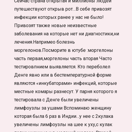
Сейчас страна открытая и миллионы людей
путешествуют открыв рот…В себе привозят
инфекции которых ранее у нас не было!
Привозят также новые неизвестные
заболевания на которые нет ни диагностики,ни
лечения.Напримео болезнь
моргелонов.Посморите в ютубе :моргелоны
часть первая,моргелоны часть вторая Часто
тестировпнием выявляется. Кто переболел
Денге явно или в бестемпературной форме
являются «инкубаторами» инфекций, которые
местные комары разнесут. У парня которого я
тестировала с Денге были увеличены
лимфоузлы за ушами Вспоминаю женщину
которая была 6 раз в Индии…у нее с 2кулака
увеличены лимфоузлы на шее к уху,с кулак