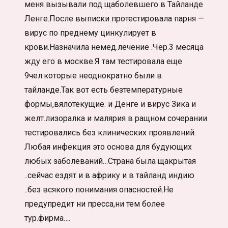
меня вызывали под щаболевшего в Тайланде
Ленге.После выписки протестировала парня —
вирус по преднему цинкулирует в
крови.Назначила немед.лечение .Чер.3 месяца
жду его в москве.Я там тестировала еще
9чел.которые неоднократно были в
тайланде.Так вот есть безтемпературные
формы,вялотекущие. и Денге и вирус Зика и
желт.лизоралка и малярия в ращном сочерании
тестировались без клинических проявлений.
Любая инфекция это основа для будующих
любых заболеваний…Страна была щакрытая
..сейчас ездят и в африку и в тайланд индию
..без всякого понимания опасностей.Не
предупредит ни пресса,ни тем более
тур.фирма….