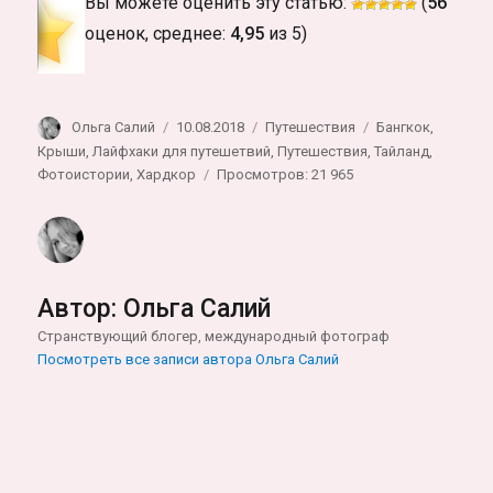
Вы можете оценить эту статью:
(
56
оценок, среднее:
4,95
из 5)
Автор
Опубликовано
Рубрики
Метки
Ольга Салий
10.08.2018
Путешествия
Бангкок
,
Крыши
,
Лайфхаки для путешетвий
,
Путешествия
,
Тайланд
,
Фотоистории
,
Хардкор
Просмотров: 21 965
Автор:
Ольга Салий
Странствующий блогер, международный фотограф
Посмотреть все записи автора Ольга Салий