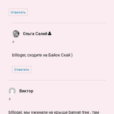
Ответить
Ольга Салий
:
#
bllloger, сходите на Байок Скай )
Ответить
Виктор
:
#
bllloger, мы ужинали на крыше banyan tree , там