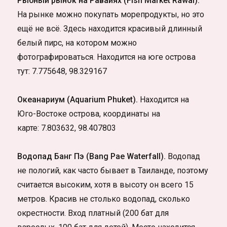
Рыбный рынок на Равайях (Fish Market Rawai).
На рынке можно покупать морепродукты, но это
ещё не всё. Здесь находится красивый длинный
белый пирс, на котором можно
фотографироваться. Находится на юге острова
тут: 7.775648, 98.329167
Океанариум (Aquarium Phuket).
Находится на
Юго-Востоке острова, координаты на
карте: 7.803632, 98.407803
Водопад Банг Пэ (Bang Pae Waterfall).
Водопад
не пологий, как часто бывает в Таиланде, поэтому
считается высоким, хотя в высоту он всего 15
метров.
Красив не столько водопад, сколько
окрестности. Вход платный (200 бат для