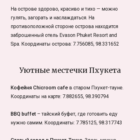
На острове здорово, красиво и тихо — можно
гулять, загорать и наслаждаться. На
противоположной стороне острова находится
заброшенный отель Evason Phuket Resort and
Spa. Координаты острова: 7.756085, 98.331652
Уютные местечки Пхукета
Кофейня Chicroom cafe
в старом Пхукет-тауне.
Координаты на карте: 7.882655, 98.390794
BBQ buffet
– тайский буфет, где готовить еду
нужно самим. Координаты: 7.785125, 98.317743