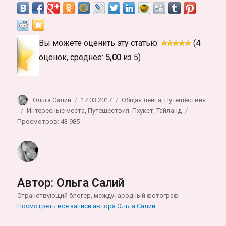
Вы можете оценить эту статью:
(
4
оценок, среднее:
5,00
из 5)
Автор
Опубликовано
Рубрики
Ольга Салий
17.03.2017
Общая лента
,
Путешествия
Метки
Интересные места
,
Путешествия
,
Пхукет
,
Тайланд
Просмотров: 43 985
Автор:
Ольга Салий
Странствующий блогер, международный фотограф
Посмотреть все записи автора Ольга Салий