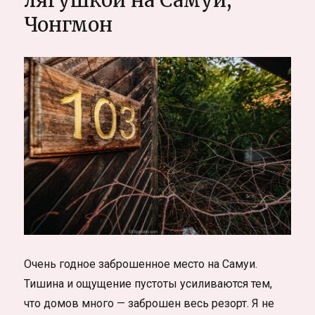
лягушкой на Самуи,
в
Чонгмон
мире
Очень годное заброшенное место на Самуи.
Тишина и ощущение пустоты усиливаются тем,
что домов много — заброшен весь резорт. Я не