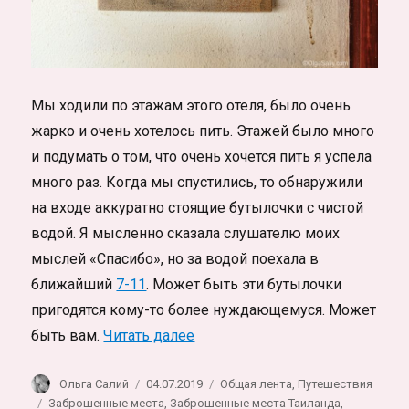
Мы ходили по этажам этого отеля, было очень
жарко и очень хотелось пить. Этажей было много
и подумать о том, что очень хочется пить я успела
много раз. Когда мы спустились, то обнаружили
на входе аккуратно стоящие бутылочки с чистой
водой. Я мысленно сказала слушателю моих
мыслей «Спасибо», но за водой поехала в
ближайший
7-11
. Может быть эти бутылочки
пригодятся кому-то более нуждающемуся. Может
«Заброшенный отель 404 в Таи
быть вам.
Читать далее
Автор
Опубликовано
Рубрики
Ольга Салий
04.07.2019
Общая лента
,
Путешествия
Метки
Заброшенные места
,
Заброшенные места Таиланда
,