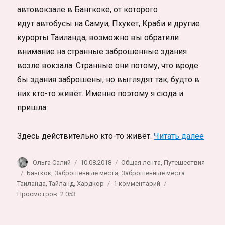
автовокзале в Бангкоке, от которого
идут автобусы на Самуи, Пхукет, Краби и другие
курорты Таиланда, возможно вы обратили
внимание на странные заброшенные здания
возле вокзала. Странные они потому, что вроде
бы здания заброшены, но выглядят так, будто в
них кто-то живёт. Именно поэтому я сюда и
пришла.
«Жиз
Здесь действительно кто-то живёт.
Читать далее
Автор
Опубликовано
Рубрики
Ольга Салий
10.08.2018
Общая лента
,
Путешествия
Метки
Бангкок
,
Заброшенные места
,
Заброшенные места
к
Таиланда
,
Тайланд
,
Хардкор
1 комментарий
записи
Просмотров: 2 053
Жизнь
в