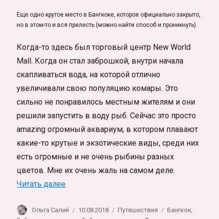
Еще одно крутое место в Бангкоке, которое официально закрыто,
но в этом-то и вся прелесть (можно найти способ и проникнуть).
Когда-то здесь был торговый центр New World
Mall. Когда он стал заброшкой, внутри начала
скапливаться вода, на которой отлично
увеличивали свою популяцию комары. Это
сильно не понравилось местным жителям и они
решили запустить в воду рыб. Сейчас это просто
amazing огромный аквариум, в котором плавают
какие-то крутые и экзотические виды, среди них
есть огромные и не очень рыбины разных
цветов. Мне их очень жаль на самом деле.
«Заброшенный торговый центр в Бангкок
Читать далее
Автор
Опубликовано
Рубрики
Метки
Ольга Салий
10.08.2018
Путешествия
Бангкок
,