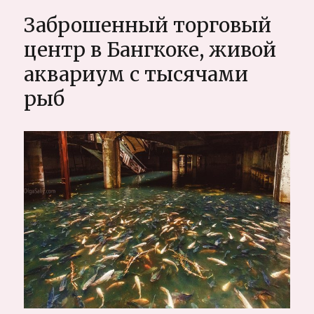
в
Заброшенный торговый
джунглях
на
центр в Бангкоке, живой
Самуи,
аквариум с тысячами
Ламаи,
Таиланд
рыб