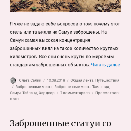
Я уже не задаю себе вопросов о том, почему этот
отель или та вилла на Самуи заброшены. На
Самуи самая высокая концентрация
заброшенных вилл на такое количество круглых
километров. Все они очень круты по мировым
«Заб
стандартам заброшенных объектов.
Читать далее
Автор
Опубликовано
Рубрики
Ольга Салий
10.08.2018
Общая лента
,
Путешествия
Метки
Заброшенные места
,
Заброшенные места Таиланда
,
к
Самуи
,
Тайланд
,
Хардкор
7 комментариев
Просмотров:
записи
8 901
Заброшенный
отель
на
Заброшенные статуи со
берегу
моря.