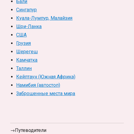
Бали
Сингапур
Куала-Лумпур, Малайзия
Шри-Ланка
США
Грузия
Шерегеш
Камчатка
Таллин
Кейптаун (Южная Африка)
Намибия (автостоп)
Заброшенные места мира
→Путеводители