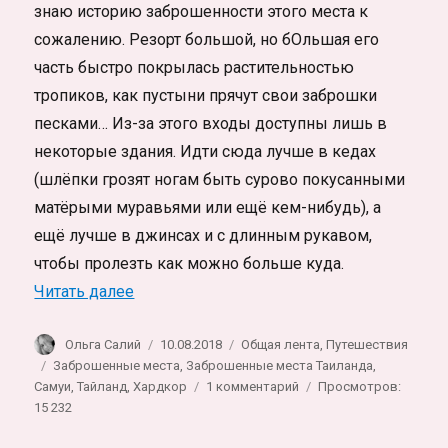
знаю историю заброшенности этого места к
сожалению. Резорт большой, но бОльшая его
часть быстро покрылась растительностью
тропиков, как пустыни прячут свои заброшки
песками… Из-за этого входы доступны лишь в
некоторые здания. Идти сюда лучше в кедах
(шлёпки грозят ногам быть сурово покусанными
матёрыми муравьями или ещё кем-нибудь), а
ещё лучше в джинсах и с длинным рукавом,
чтобы пролезть как можно больше куда.
«Заброшенный резорт с виллами, рыбкам
Читать далее
Автор
Опубликовано
Рубрики
Ольга Салий
10.08.2018
Общая лента
,
Путешествия
Метки
Заброшенные места
,
Заброшенные места Таиланда
,
к
Самуи
,
Тайланд
,
Хардкор
1 комментарий
Просмотров:
записи
15 232
Заброшенный