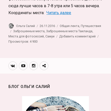
сюда лучше часов в 7-8 утра или 5 часов вечера.
«Пальмы и руины. З
Координаты места:
Читать далее
Автор
Опубликовано
Рубрики
Ольга Салий
26.11.2016
Общая лента
,
Путешествия
Метки
Заброшенные места
,
Заброшенные места Таиланда
,
к
Места для фотосессий
,
Самуи
Добавить комментарий
записи
Просмотров: 4 900
Пальмы
и
руины.
Заброше
Вконтакте
Youtube
Инстаграмм
Телеграм
резорт
канал
на
Самуи
с
БЛОГ ОЛЬГИ САЛИЙ
геокэшер
тайником