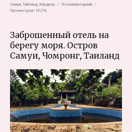
к
Самуи
,
Тайланд
,
Хардкор
16 комментариев
записи
Просмотров: 15 276
Заброшенный
отель
404
Заброшенный отель на
в
Таиланде:
берегу моря. Остров
Самуи,
Самуи, Чомронг, Таиланд
Чавенг