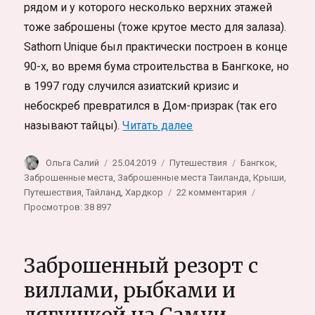
рядом и у которого несколько верхних этажей
тоже заброшены (тоже крутое место для залаза).
Sathorn Unique был практически построен в конце
90-х, во время бума строительства в Бангкоке, но
в 1997 году случился азиатский кризис и
небоскреб превратился в Дом-призрак (так его
«Бангкок Sathorn Uni
называют тайцы).
Читать далее
Автор
Опубликовано
Рубрики
Метки
Ольга Салий
25.04.2019
Путешествия
Бангкок
,
Заброшенные места
,
Заброшенные места Таиланда
,
Крыши
,
к
Путешествия
,
Тайланд
,
Хардкор
22 комментария
записи
Просмотров: 38 897
Бангкок
Sathorn
Unique,
Заброшенный резорт с
самый
высокий
виллами, рыбками и
заброшенный
небоскреб