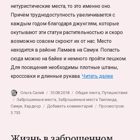
нетуристические места, то это именно оно.
Причём труднодоступность увеличивается с
каждым годом благодаря джунглям, которые
окутывают эти статуи растительностью и скоро
возможно совсем скроют их от нас. Место
находится в районе Ламаев на Самуи. Попасть
сюда можно на байке и немного пройти пешком.
Для посещения необходимы плотные штаны,
«Заброшенн
кроссовки и длинные рукава.
Читать далее
Автор
Опубликовано
Рубрики
Ольга Салий
10.08.2018
Общая лента
,
Путешествия
Метки
Заброшенные места
,
Заброшенные места Таиланда
,
к
Самуи
,
Хардкор
Добавить комментарий
Просмотров:
записи
3 753
Заброшенные
статуи
со
Жизнь в заброшенном
следами