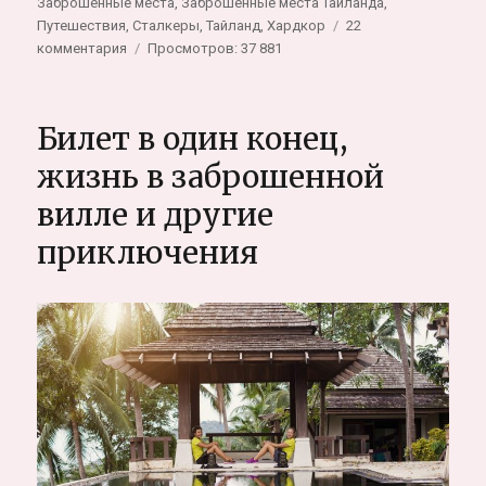
Заброшенные места
,
Заброшенные места Таиланда
,
Путешествия
,
Сталкеры
,
Тайланд
,
Хардкор
22
к
комментария
Просмотров: 37 881
записи
Заброшенный
торговый
Билет в один конец,
центр
в
жизнь в заброшенной
Бангкоке,
вилле и другие
живой
аквариум
приключения
с
тысячами
рыб