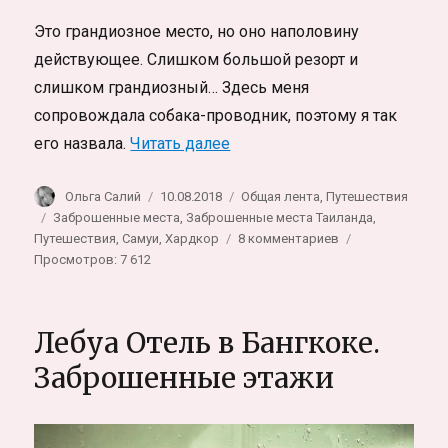
Это грандиозное место, но оно наполовину
действующее. Слишком большой резорт и
слишком грандиозный… Здесь меня
сопровождала собака-проводник, поэтому я так
«Заброшенный тропический р
его назвала.
Читать далее
Автор
Опубликовано
Рубрики
Ольга Салий
10.08.2018
Общая лента
,
Путешествия
Метки
Заброшенные места
,
Заброшенные места Таиланда
,
к
Путешествия
,
Самуи
,
Хардкор
8 комментариев
записи
Просмотров: 7 612
Заброшенный
тропический
резорт
Лебуа Отель в Бангкоке.
с
собакой
Заброшенные этажи
в
Таиланде
на
Самуи,