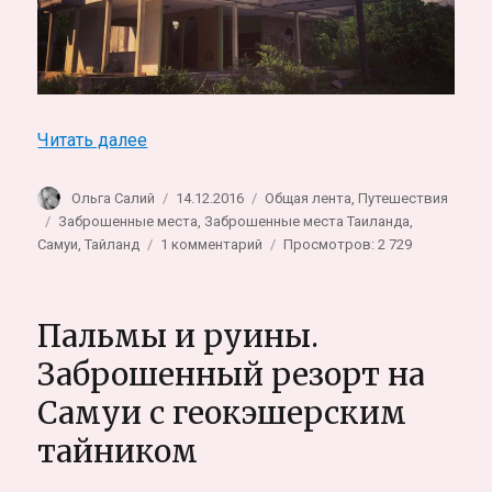
«Странный заброшенный дом на южном 
Читать далее
Автор
Опубликовано
Рубрики
Ольга Салий
14.12.2016
Общая лента
,
Путешествия
Метки
Заброшенные места
,
Заброшенные места Таиланда
,
к
Самуи
,
Тайланд
1 комментарий
Просмотров: 2 729
записи
Странный
заброшенный
Пальмы и руины.
дом
на
Заброшенный резорт на
южном
Самуи с геокэшерским
берегу
Самуи
тайником