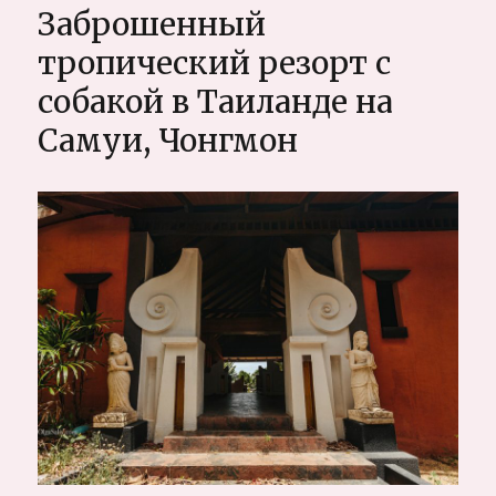
заброшенном
Заброшенный
доме
Бангкока.
тропический резорт с
Жилая
собакой в Таиланде на
заброшка
возле
Самуи, Чонгмон
Южного
автовокзала