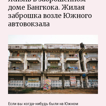
от
доме Бангкока. Жилая
пуль
заброшка возле Южного
в
джунглях
автовокзала
Самуи,
Таиланд
Если вы когда-нибудь были на Южном