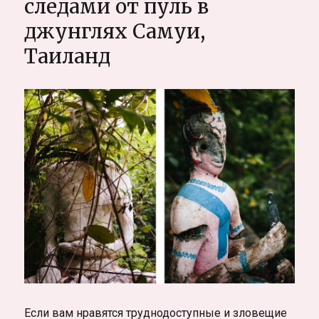
следами от пуль в
Остров
джунглях Самуи,
Самуи,
Чомронг,
Таиланд
Таиланд
Если вам нравятся труднодоступные и зловещие