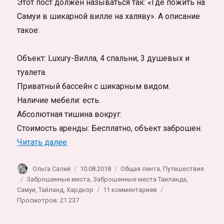
Этот пост должен называться так: «Где пожить на
Самуи в шикарной вилле на халяву». А описание
такое:
Объект: Luxury-Вилла, 4 спальни, 3 душевых и
туалета.
Приватный бассейн с шикарным видом.
Наличие мебели: есть.
Абсолютная тишина вокруг.
Стоимость аренды: Бесплатно, объект заброшен.
«Заброшенная Вилла в джунглях на Самуи
Читать далее
Автор
Опубликовано
Рубрики
Ольга Салий
10.08.2018
Общая лента
,
Путешествия
Метки
Заброшенные места
,
Заброшенные места Таиланда
,
к
Самуи
,
Тайланд
,
Хардкор
11 комментариев
записи
Просмотров: 21 237
Заброшенная
Вилла