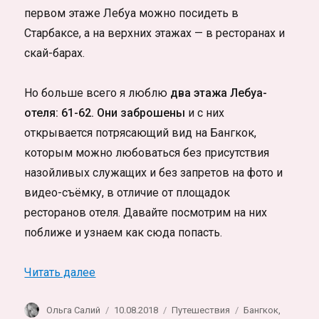
первом этаже Лебуа можно посидеть в
Старбаксе, а на верхних этажах — в ресторанах и
скай-барах.
Но больше всего я люблю
два этажа Лебуа-
отеля: 61-62. Они заброшены
и с них
открывается потрясающий вид на Бангкок,
которым можно любоваться без присутствия
назойливых служащих и без запретов на фото и
видео-съёмку, в отличие от площадок
ресторанов отеля. Давайте посмотрим на них
поближе и узнаем как сюда попасть.
«Лебуа Отель в Бангкоке. Заброшенные 
Читать далее
Автор
Опубликовано
Рубрики
Метки
Ольга Салий
10.08.2018
Путешествия
Бангкок
,