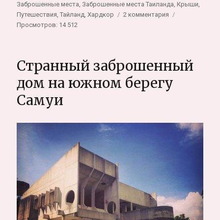
Заброшенные места
,
Заброшенные места Таиланда
,
Крыши
,
к
Путешествия
,
Тайланд
,
Хардкор
2 комментария
записи
Просмотров: 14 512
Лебуа
Отель
в
Странный заброшенный
Бангкоке.
Заброшенные
дом на южном берегу
этажи
Самуи