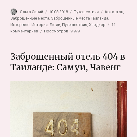
Автор
Опубликовано
Рубрики
Метки
Ольга Салий
10.08.2018
Путешествия
Автостоп
,
Заброшенные места
,
Заброшенные места Таиланда
,
Интервью
,
Истории
,
Люди
,
Путешествия
,
Хардкор
11
к
комментариев
Просмотров: 9 979
записи
Билет
в
Заброшенный отель 404 в
один
конец,
Таиланде: Самуи, Чавенг
жизнь
в
заброшенной
вилле
и
другие
приключения