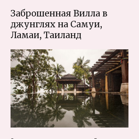
резорт
с
Заброшенная Вилла в
виллами,
рыбками
джунглях на Самуи,
и
Ламаи, Таиланд
лягушкой
на
Самуи,
Чонгмон