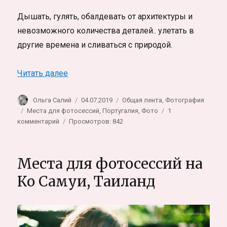
Дышать, гулять, обалдевать от архитектуры и
невозможного количества деталей.. улетать в
другие времена и сливаться с природой.
«Синтра, Португалия. Дворец Монсеррат 
Читать далее
Автор
Опубликовано
Рубрики
Ольга Салий
04.07.2019
Общая лента
,
Фотография
Метки
Места для фотосессий
,
Португалия
,
Фото
1
к
комментарий
Просмотров: 842
записи
Синтра,
Португалия.
Места для фотосессий на
Дворец
Монсеррат
Ко Самуи, Таиланд
и
сказочная
фотосессия