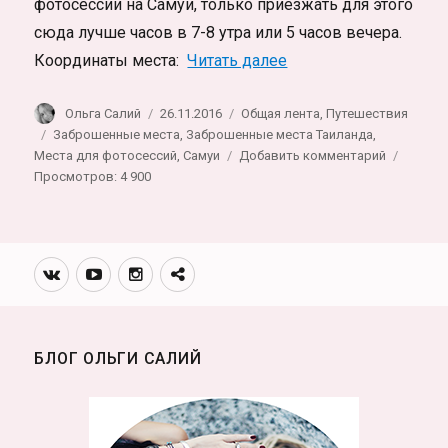
фотосессии на Самуи, только приезжать для этого
сюда лучше часов в 7-8 утра или 5 часов вечера.
«Пальмы и руины. З
Координаты места:
Читать далее
Автор
Опубликовано
Рубрики
Ольга Салий
26.11.2016
Общая лента
,
Путешествия
Метки
Заброшенные места
,
Заброшенные места Таиланда
,
к
Места для фотосессий
,
Самуи
Добавить комментарий
записи
Просмотров: 4 900
Пальмы
и
руины.
Заброше
Вконтакте
Youtube
Инстаграмм
Телеграм
резорт
канал
на
Самуи
с
БЛОГ ОЛЬГИ САЛИЙ
геокэшер
тайником