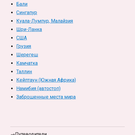
Бали
Сингапур
Куала-Лумпур, Малайзия
Шри-Ланка
США
Грузия
Шерегеш
Камчатка
Таллин
Кейптаун (Южная Африка)
Намибия (автостоп)
Заброшенные места мира
→Путеводители