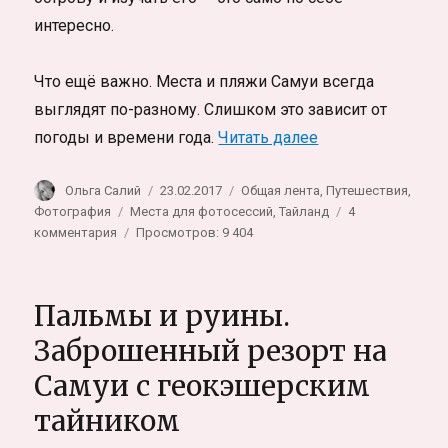
интересно.
Что ещё важно. Места и пляжи Самуи всегда
выглядят по-разному. Слишком это зависит от
«Места для фотос
погоды и времени года.
Читать далее
Автор
Опубликовано
Рубрики
Ольга Салий
23.02.2017
Общая лента
,
Путешествия
,
Метки
Фотография
Места для фотосессий
,
Тайланд
4
к
комментария
Просмотров: 9 404
записи
Места
для
Пальмы и руины.
фотосессий
на
Заброшенный резорт на
Ко
Самуи с геокэшерским
Самуи,
Таиланд
тайником