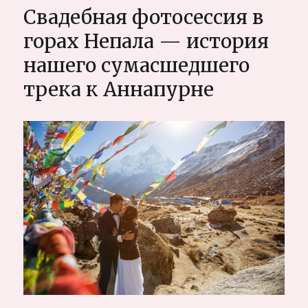
в
Свадебная фотосессия в
Шерегеше.
Прогулка
горах Непала — история
за
нашего сумасшедшего
волшебной
водой..
трека к Аннапурне