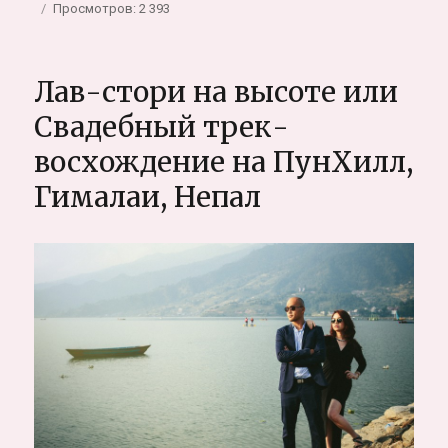
записи
Просмотров: 2 393
Майя
и
Чара.
Лав-стори на высоте или
Фотосес
с
Свадебный трек-
лошадь
восхождение на ПунХилл,
Новосиб
Гималаи, Непал