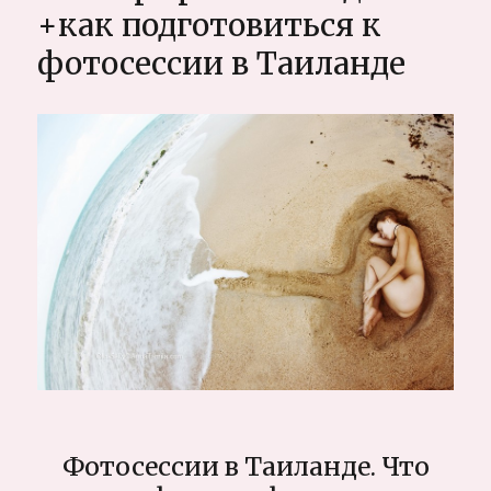
высоте
+как подготовиться к
или
фотосессии в Таиланде
Свадебный
трек-
восхождение
на
ПунХилл,
Гималаи,
Непал
Фотосессии в Таиланде. Что