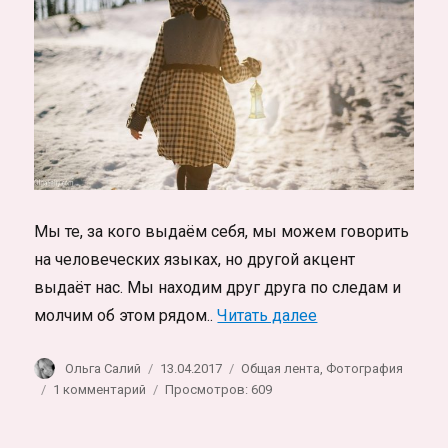
Мы те, за кого выдаём себя, мы можем говорить
на человеческих языках, но другой акцент
выдаёт нас. Мы находим друг друга по следам и
«Фотосессии в Ш
молчим об этом рядом..
Читать далее
Автор
Опубликовано
Рубрики
Ольга Салий
13.04.2017
Общая лента
,
Фотография
к
1 комментарий
Просмотров: 609
записи
Фотосессии