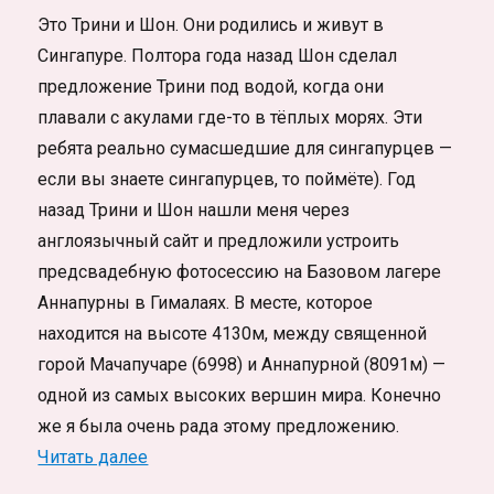
Это Трини и Шон. Они родились и живут в
Сингапуре. Полтора года назад Шон сделал
предложение Трини под водой, когда они
плавали с акулами где-то в тёплых морях. Эти
ребята реально сумасшедшие для сингапурцев —
если вы знаете сингапурцев, то поймёте). Год
назад Трини и Шон нашли меня через
англоязычный сайт и предложили устроить
предсвадебную фотосессию на Базовом лагере
Аннапурны в Гималаях. В месте, которое
находится на высоте 4130м, между священной
горой Мачапучаре (6998) и Аннапурной (8091м) —
одной из самых высоких вершин мира. Конечно
же я была очень рада этому предложению.
«Свадебная фотосессия в горах Непала 
Читать далее