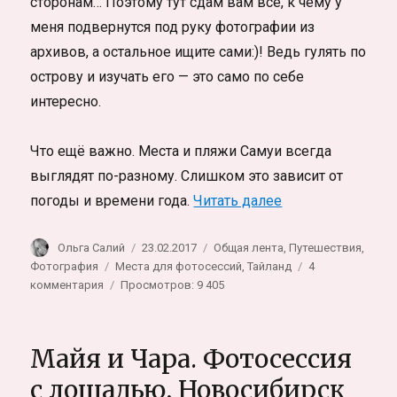
сторонам… Поэтому тут сдам вам всё, к чему у
меня подвернутся под руку фотографии из
архивов, а остальное ищите сами:)! Ведь гулять по
острову и изучать его — это само по себе
интересно.
Что ещё важно. Места и пляжи Самуи всегда
выглядят по-разному. Слишком это зависит от
«Места для фотос
погоды и времени года.
Читать далее
Автор
Опубликовано
Рубрики
Ольга Салий
23.02.2017
Общая лента
,
Путешествия
,
Метки
Фотография
Места для фотосессий
,
Тайланд
4
к
комментария
Просмотров: 9 405
записи
Места
для
Майя и Чара. Фотосессия
фотосессий
на
с лошадью, Новосибирск
Ко