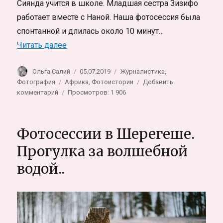
Сиянда учится в школе. Младшая сестра Зизифо
работает вместе с Наной. Наша фотосессия была
спонтанной и длилась около 10 минут…
«В гостях в трущобах Кейптауна. Калишу (
Читать далее
Автор
Опубликовано
Рубрики
Ольга Салий
05.07.2019
Журналистика
,
Метки
Фотография
Африка
,
Фотоистории
Добавить
к
комментарий
Просмотров: 1 906
записи
В
гостях
Фотосессии в Шерегеше.
в
трущобах
Прогулка за волшебной
Кейптауна.
водой..
Калишу
(Khayelitsha)