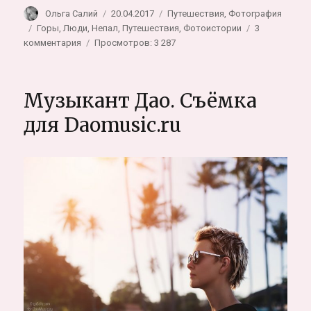
Автор
Опубликовано
Рубрики
Ольга Салий
20.04.2017
Путешествия
,
Фотография
Метки
Горы
,
Люди
,
Непал
,
Путешествия
,
Фотоистории
3
к
комментария
Просмотров: 3 287
записи
Свадебная
фотосессия
Музыкант Дао. Съёмка
в
горах
для Daomusic.ru
Непала
—
история
нашего
сумасшедшего
трека
к
Аннапурне