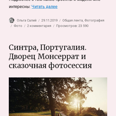
«Ищу моделей TFP по всему м
интересны:
Читать далее
Автор
Опубликовано
Рубрики
Ольга Салий
29.11.2019
Общая лента
,
Фотография
Метки
к
Фото
2 комментария
Просмотров: 23 590
записи
Ищу
моделей
Синтра, Португалия.
TFP
по
Дворец Монсеррат и
всему
сказочная фотосессия
миру.
С
кем
и
как
я
работаю