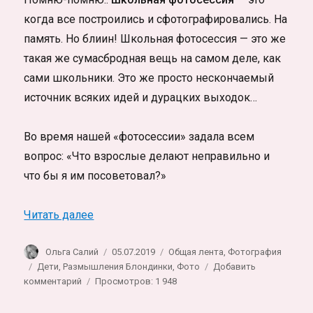
когда все построились и сфотографировались. На
память. Но блиин! Школьная фотосессия — это же
такая же сумасбродная вещь на самом деле, как
сами школьники. Это же просто нескончаемый
источник всяких идей и дурацких выходок…
Во время нашей «фотосессии» задала всем
вопрос: «Что взрослые делают неправильно и
что бы я им посоветовал?»
«Фотоальбом 7 Б. Школьная фотосессия»
Читать далее
Автор
Опубликовано
Рубрики
Ольга Салий
05.07.2019
Общая лента
,
Фотография
Метки
Дети
,
Размышления Блондинки
,
Фото
Добавить
к
комментарий
Просмотров: 1 948
записи
Фотоальбом