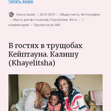
«Синтра, Португалия. Дворец Монсеррат 
Читать далее
Автор
Опубликовано
Рубрики
Ольга Салий
04.07.2019
Общая лента
,
Фотография
Метки
Места для фотосессий
,
Португалия
,
Фото
1
к
комментарий
Просмотров: 842
записи
Синтра,
Португалия.
В гостях в трущобах
Дворец
Монсеррат
Кейптауна. Калишу
и
(Khayelitsha)
сказочная
фотосессия