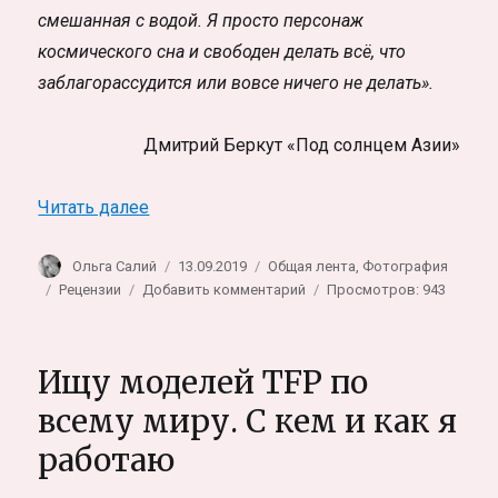
смешанная с водой. Я просто персонаж
космического сна и свободен делать всё, что
заблагорассудится или вовсе ничего не делать».
Дмитрий Беркут «Под солнцем Азии»
«Под солнцем Азии. Фотокнига Дмитрия 
Читать далее
Автор
Опубликовано
Рубрики
Ольга Салий
13.09.2019
Общая лента
,
Фотография
Метки
к
Рецензии
Добавить комментарий
Просмотров: 943
записи
Под
солнцем
Ищу моделей TFP по
Азии.
Фотокнига
всему миру. С кем и как я
Дмитрия
работаю
Беркута