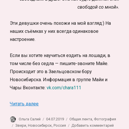
свободой со мной».
Эти девушки очень похожи на мой взгляд:) На
наших съёмках у них всегда одинаковое
настроение.
Если вы хотите научиться ездить на лошади, в
том числе без седла — пишите-звоните Майе.
Происходит это в Заельцовском бору
Новосибирска. Информация в группе Майи и
Чары Вконтакте:
vk.com/chara111
«Майя и Чара. Фотосессия с лошадью, Н
Читать далее
Автор
Опубликовано
Рубрики
Ольга Салий
04.07.2019
Общая лента
,
Фотография
Метки
к
Звери
,
Новосибирск
,
Россия
Добавить комментарий