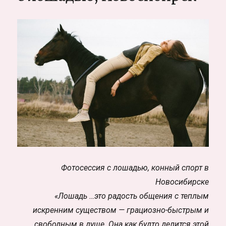
Самуи,
Таиланд
Фотосессия с лошадью, конный спорт в
Новосибирске
«Лошадь …это радость общения с теплым
искренним существом — грациозно-быстрым и
свободным в душе. Она как будто делится этой