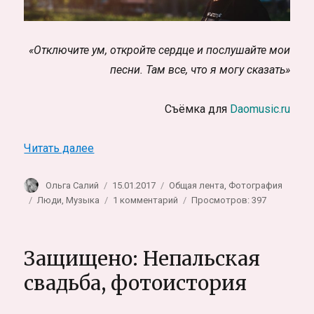
«Отключите ум, откройте сердце и послушайте мои
песни. Там все, что я могу сказать»
Съёмка для
Daomusic.ru
«Музыкант Дао. Съёмка для Daomusic.ru»
Читать далее
Автор
Опубликовано
Рубрики
Ольга Салий
15.01.2017
Общая лента
,
Фотография
Метки
к
Люди
,
Музыка
1 комментарий
Просмотров: 397
записи
Музыкант
Дао.
Защищено: Непальская
Съёмка
для
свадьба, фотоистория
Daomusic.ru