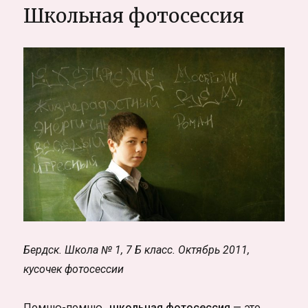
подготовитьс
Школьная фотосессия
к
фотосессии
в
Таиланде
Бердск. Школа № 1, 7 Б класс. Октябрь 2011,
кусочек фотосессии
Помню-помню..
школьная фотосессия
— это