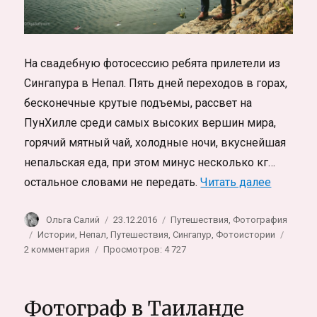
На свадебную фотосессию ребята прилетели из
Сингапура в Непал. Пять дней переходов в горах,
бесконечные крутые подъемы, рассвет на
ПунХилле среди самых высоких вершин мира,
горячий мятный чай, холодные ночи, вкуснейшая
непальская еда, при этом минус несколько кг…
«Лав-ст
остальное словами не передать.
Читать далее
Автор
Опубликовано
Рубрики
Ольга Салий
23.12.2016
Путешествия
,
Фотография
Метки
Истории
,
Непал
,
Путешествия
,
Сингапур
,
Фотоистории
к
2 комментария
Просмотров: 4 727
записи
Лав-
стори
Фотограф в Таиланде
на