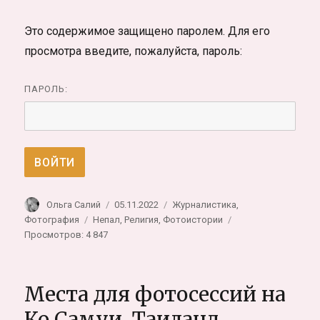
Это содержимое защищено паролем. Для его
просмотра введите, пожалуйста, пароль:
ПАРОЛЬ:
Автор
Опубликовано
Рубрики
Ольга Салий
05.11.2022
Журналистика
,
Метки
Фотография
Непал
,
Религия
,
Фотоистории
Просмотров: 4 847
Места для фотосессий на
Ко Самуи, Таиланд