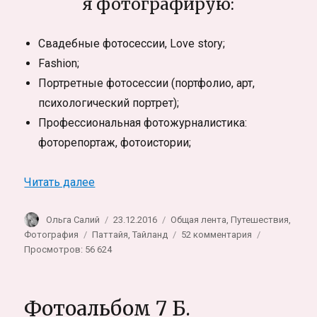
я фотографирую:
Свадебные фотосессии, Love story;
Fashion;
Портретные фотосессии (портфолио, арт,
психологический портрет);
Профессиональная фотожурналистика:
фоторепортаж, фотоистории;
«Фотограф в Таиланде +как подготовитьс
Читать далее
Автор
Опубликовано
Рубрики
Ольга Салий
23.12.2016
Общая лента
,
Путешествия
,
Метки
к
Фотография
Паттайя
,
Тайланд
52 комментария
записи
Просмотров: 56 624
Фотограф
в
Таиланде
Фотоальбом 7 Б.
+как