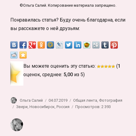
©Ольга Салий. Копирование материала запрещено.
Понравилась статья? Буду очень благодарна, если
вы расскажете о ней друзьям:
Вы можете оценить эту статью:
(
1
оценок, среднее:
5,00
из 5)
Автор
Опубликовано
Рубрики
Ольга Салий
04.07.2019
Общая лента
,
Фотография
Метки
Звери
,
Новосибирск
,
Россия
Просмотров: 2 393