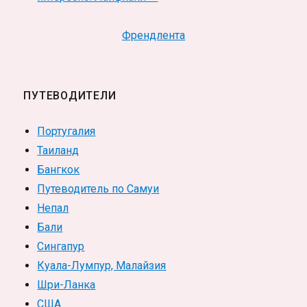
Френдлента
ПУТЕВОДИТЕЛИ
Португалия
Таиланд
Бангкок
Путеводитель по Самуи
Непал
Бали
Сингапур
Куала-Лумпур, Малайзия
Шри-Ланка
США