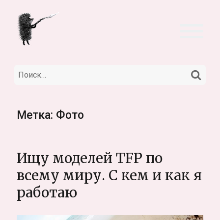
НА
Искать:
Метка:
Фото
Ищу моделей TFP по
всему миру. С кем и как я
работаю