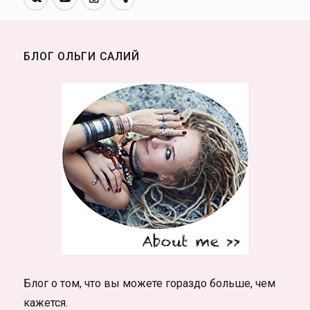
Школьная
канал
фотосессия
БЛОГ ОЛЬГИ САЛИЙ
Блог о том, что вы можете гораздо больше, чем
кажется.