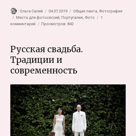
Автор
Опубликовано
Рубрики
Ольга Салий
04.07.2019
Общая лента
,
Фотография
Метки
Места для фотосессий
,
Португалия
,
Фото
1
к
комментарий
Просмотров: 842
записи
Синтра,
Португалия.
Русская свадьба.
Дворец
Монсеррат
Традиции и
и
современность
сказочная
фотосессия