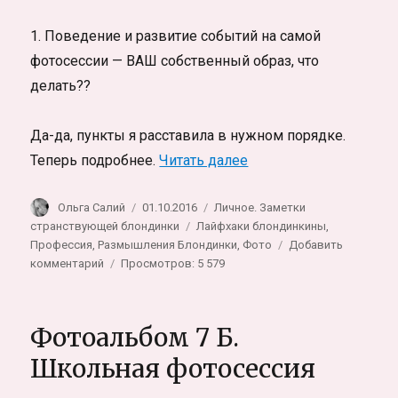
1. Поведение и развитие событий на самой
фотосессии — ВАШ собственный образ, что
делать??
Да-да, пункты я расставила в нужном порядке.
«Как правильно фотог
Теперь подробнее.
Читать далее
Автор
Опубликовано
Рубрики
Ольга Салий
01.10.2016
Личное. Заметки
Метки
странствующей блондинки
Лайфхаки блондинкины
,
Профессия
,
Размышления Блондинки
,
Фото
Добавить
к
комментарий
Просмотров: 5 579
записи
Как
правильно
Фотоальбом 7 Б.
фотографироваться
и
Школьная фотосессия
Как
выбрать