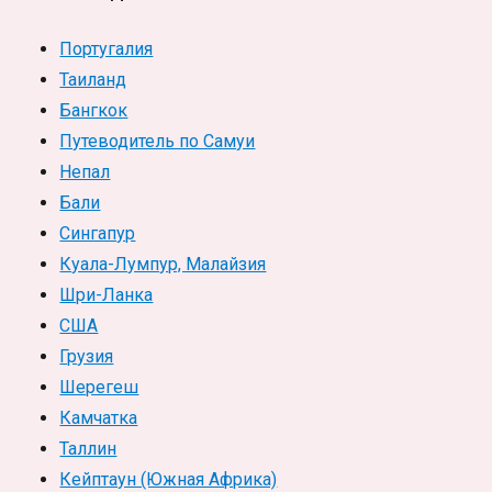
Португалия
Таиланд
Бангкок
Путеводитель по Самуи
Непал
Бали
Сингапур
Куала-Лумпур, Малайзия
Шри-Ланка
США
Грузия
Шерегеш
Камчатка
Таллин
Кейптаун (Южная Африка)