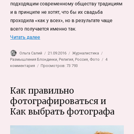
подходящим современному обществу традициям
и в принципе не хотят, что бы их свадьба
проходила «как у всех», но в результате чаще
всего получается именно так.
«Русская свадьба. Традиции и современн
Читать далее
Автор
Опубликовано
Рубрики
Метки
Ольга Салий
21.09.2016
Журналистика
Размышления Блондинки
,
Религия
,
Россия
,
Фото
4
к
комментария
Просмотров: 73 793
записи
Русская
свадьба.
Как правильно
Традиции
и
фотографироваться и
современность
Как выбрать фотографа