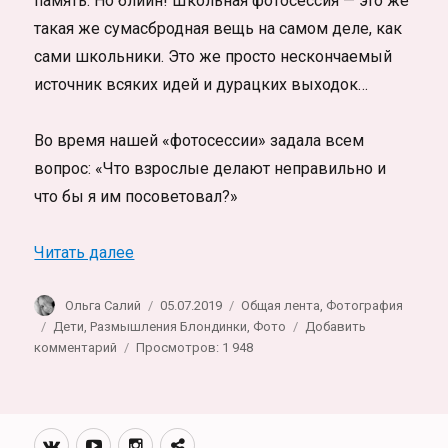
память. Но блиин! Школьная фотосессия — это же
такая же сумасбродная вещь на самом деле, как
сами школьники. Это же просто нескончаемый
источник всяких идей и дурацких выходок…
Во время нашей «фотосессии» задала всем
вопрос: «Что взрослые делают неправильно и
что бы я им посоветовал?»
«Фотоальбом 7 Б. Школьная фотосессия»
Читать далее
Автор
Опубликовано
Рубрики
Ольга Салий
05.07.2019
Общая лента
,
Фотография
Метки
Дети
,
Размышления Блондинки
,
Фото
Добавить
к
комментарий
Просмотров: 1 948
записи
Фотоальбом
7
Б.
Вконтакте
Youtube
Инстаграмм
Телеграм