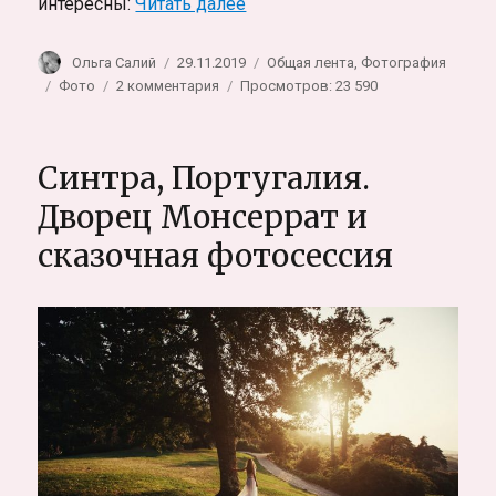
«Ищу моделей TFP по всему м
интересны:
Читать далее
Автор
Опубликовано
Рубрики
Ольга Салий
29.11.2019
Общая лента
,
Фотография
Метки
к
Фото
2 комментария
Просмотров: 23 590
записи
Ищу
моделей
Синтра, Португалия.
TFP
по
Дворец Монсеррат и
всему
сказочная фотосессия
миру.
С
кем
и
как
я
работаю