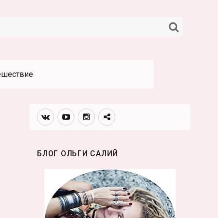
НАЙТИ
ешествие
Вконтакте
Youtube
Инстаграмм
Телеграм
канал
БЛОГ ОЛЬГИ САЛИЙ