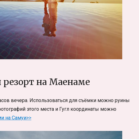
 резорт на Маенаме
 часов вечера. Использоваться для съёмки можно руины
отографий этого места и Гугл координаты можно
и на Самуи>>