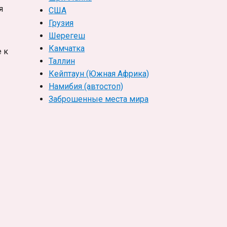
я
США
Грузия
Шерегеш
Камчатка
е к
Таллин
Кейптаун (Южная Африка)
Намибия (автостоп)
Заброшенные места мира