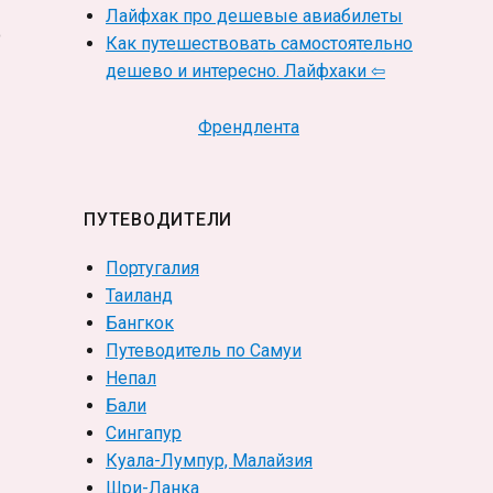
Лайфхак про дешевые авиабилеты
о
Как путешествовать самостоятельно
дешево и интересно. Лайфхаки ⇦
Френдлента
ПУТЕВОДИТЕЛИ
Португалия
Таиланд
Бангкок
Путеводитель по Самуи
Непал
Бали
Сингапур
Куала-Лумпур, Малайзия
Шри-Ланка