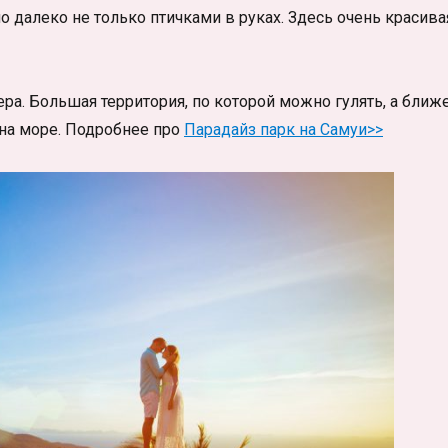
о далеко не только птичками в руках. Здесь очень красива
ера. Большая территория, по которой можно гулять, а ближ
 на море. Подробнее про
Парадайз парк на Самуи>>