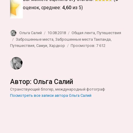
оценок, среднее:
4,60
из 5)
Автор
Опубликовано
Рубрики
Ольга Салий
10.08.2018
Общая лента
,
Путешествия
Метки
Заброшенные места
,
Заброшенные места Таиланда
,
Путешествия
,
Самуи
,
Хардкор
Просмотров: 7 612
Автор:
Ольга Салий
Странствующий блогер, международный фотограф
Посмотреть все записи автора Ольга Салий