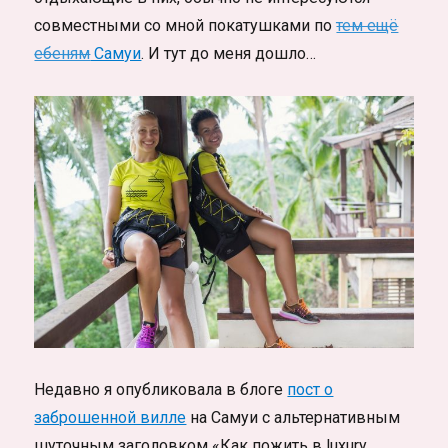
совместными со мной покатушками по
тем ещё
ебеням
Самуи
. И тут до меня дошло…
Недавно я опубликовала в блоге
пост о
заброшенной вилле
на Самуи с альтернативным
шуточным заголовком «Как пожить в luxury