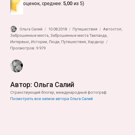
оценок, среднее:
5,00
из 5)
Автор
Опубликовано
Рубрики
Метки
Ольга Салий
10.08.2018
Путешествия
Автостоп
,
Заброшенные места
,
Заброшенные места Таиланда
,
Интервью
,
Истории
,
Люди
,
Путешествия
,
Хардкор
Просмотров: 9 979
Автор:
Ольга Салий
Странствующий блогер, международный фотограф
Посмотреть все записи автора Ольга Салий