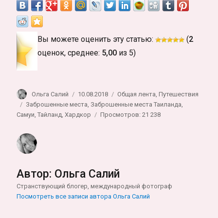
Вы можете оценить эту статью:
(
2
оценок, среднее:
5,00
из 5)
Автор
Опубликовано
Рубрики
Ольга Салий
10.08.2018
Общая лента
,
Путешествия
Метки
Заброшенные места
,
Заброшенные места Таиланда
,
Самуи
,
Тайланд
,
Хардкор
Просмотров: 21 238
Автор:
Ольга Салий
Странствующий блогер, международный фотограф
Посмотреть все записи автора Ольга Салий