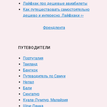
Лайфхак про дешевые авиабилеты
Как путешествовать самостоятельно
дешево и интересно. Лайфхаки ⇦
Френдлента
ПУТЕВОДИТЕЛИ
Португалия
Таиланд
Бангкок
Путеводитель по Самуи
Непал
Бали
Сингапур
Куала-Лумпур, Малайзия
Шри-Ланка