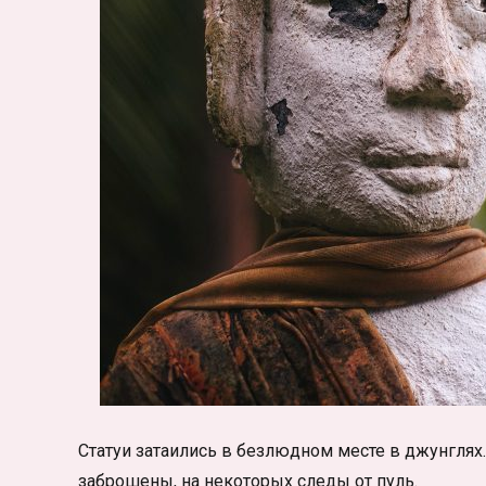
Статуи затаились в безлюдном месте в джунглях
заброшены, на некоторых следы от пуль.