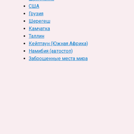
США
Грузия
Шерегеш
Камчатка
Таллин
Кейптаун (Южная Африка)
Намибия (автостоп)
Заброшенные места мира