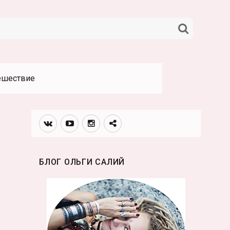
НАЙТИ
ешествие
Вконтакте
Youtube
Инстаграмм
Телеграм
канал
БЛОГ ОЛЬГИ САЛИЙ