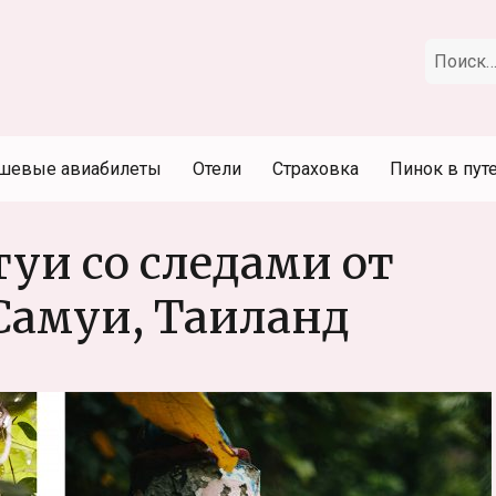
Искать:
шевые авиабилеты
Отели
Страховка
Пинок в пут
уи со следами от
Самуи, Таиланд