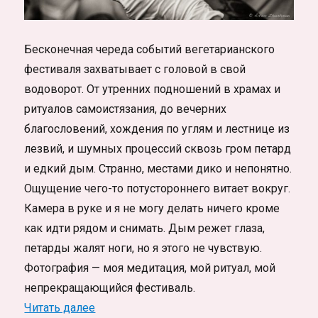
Бесконечная череда событий вегетарианского
фестиваля захватывает с головой в свой
водоворот. От утренних подношений в храмах и
ритуалов самоистязания, до вечерних
благословений, хождения по углям и лестнице из
лезвий, и шумных процессий сквозь гром петард
и едкий дым. Странно, местами дико и непонятно.
Ощущение чего-то потустороннего витает вокруг.
Камера в руке и я не могу делать ничего кроме
как идти рядом и снимать. Дым режет глаза,
петарды жалят ноги, но я этого не чувствую.
Фотография — моя медитация, мой ритуал, мой
непрекращающийся фестиваль.
«Вегетарианский фестиваль на Пхукете»
Читать далее