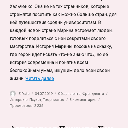
Хальченко. Она не из тех странников, которые
стремятся посетить как можно больше стран, для
неё путешествия сродни университетам. В
каждой новой стране Марина встречает людей,
готовых поделиться с ней секретами своего
мастерства. История Марины похожа на сказку,
где герой идёт искать «то-не знаю что», но её
история современна и понятна всем
беспокойным умам, ищущим дело всей своей
«Бунт и послушание мастера тату
жизни.
Читать далее
Автор
Опубликовано
Рубрики
Метки
El Yate
04.07.2019
Общая лента
,
Френдлента
к
Интервью
,
Пхукет
,
Творчество
3 комментария
записи
Просмотров: 2 235
Бунт
и
послушание