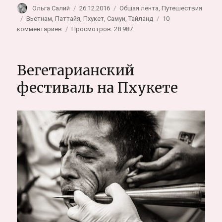
Автор
Опубликовано
Рубрики
Ольга Салий
26.12.2016
Общая лента
,
Путешествия
Метки
Вьетнам
,
Паттайя
,
Пхукет
,
Самуи
,
Тайланд
10
к
комментариев
Просмотров: 28 987
записи
Авария
на
Вегетарианский
байке
в
фестиваль на Пхукете
Тайланде,
что
делать