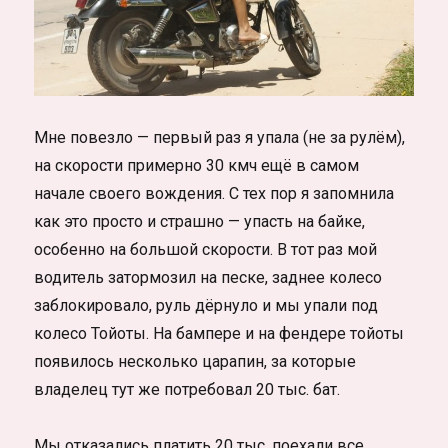
Мне повезло — первый раз я упала (не за рулём),
на скорости примерно 30 кмч ещё в самом
начале своего вождения. С тех пор я запомнила
как это просто и страшно — упасть на байке,
особенно на большой скорости. В тот раз мой
водитель затормозил на песке, заднее колесо
заблокировало, руль дёрнуло и мы упали под
колесо Тойоты. На бампере и на фендере тойоты
появилось несколько царапин, за которые
владелец тут же потребовал 20 тыс. бат.
Мы отказались платить 20 тыс, поехали все