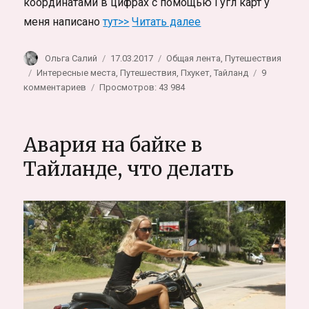
координатами в цифрах с помощью Гугл карт у
«Что посмотреть на 
меня написано
тут>>
Читать далее
Автор
Опубликовано
Рубрики
Ольга Салий
17.03.2017
Общая лента
,
Путешествия
Метки
Интересные места
,
Путешествия
,
Пхукет
,
Тайланд
9
к
комментариев
Просмотров: 43 984
записи
Что
посмотреть
Авария на байке в
на
Пхукете,
Тайланде, что делать
крутые
места
острова