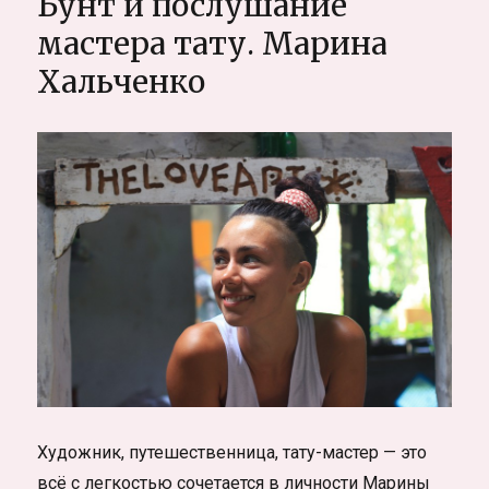
Бунт и послушание
Сезон
дождей
мастера тату. Марина
и
Хальченко
погоду
в
Тайланде.
Когда
лучше
ехать
в
Тайланд
и
куда
Художник, путешественница, тату-мастер — это
всё с легкостью сочетается в личности Марины