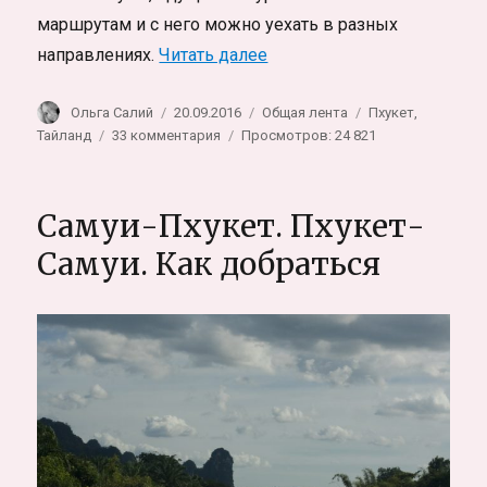
маршрутам и с него можно уехать в разных
«Автовокзал Пхукета. Как
направлениях.
Читать далее
Автор
Опубликовано
Рубрики
Метки
Ольга Салий
20.09.2016
Общая лента
Пхукет
,
к
Тайланд
33 комментария
Просмотров: 24 821
записи
Автовокзал
Пхукета.
Самуи-Пхукет. Пхукет-
Как
добраться
Самуи. Как добраться
и
расписание
автобусов