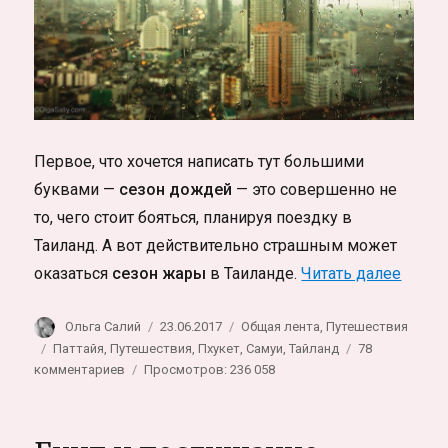
Первое, что хочется написать тут большими
буквами —
сезон дождей
— это совершенно не
то, чего стоит бояться, планируя поездку в
Таиланд. А вот действительно страшным может
«Всё 
оказаться
сезон жары
в Таиланде.
Читать далее
Автор
Опубликовано
Рубрики
Ольга Салий
23.06.2017
Общая лента
,
Путешествия
Метки
Паттайя
,
Путешествия
,
Пхукет
,
Самуи
,
Тайланд
78
к
комментариев
Просмотров: 236 058
записи
Всё
про