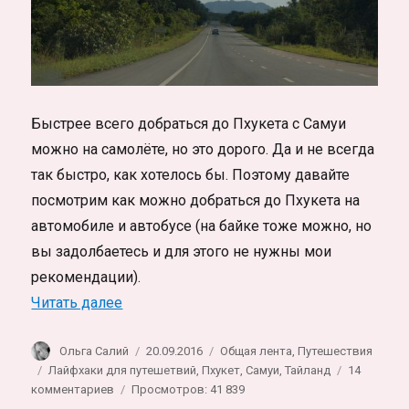
Быстрее всего добраться до Пхукета с Самуи
можно на самолёте, но это дорого. Да и не всегда
так быстро, как хотелось бы. Поэтому давайте
посмотрим как можно добраться до Пхукета на
автомобиле и автобусе (на байке тоже можно, но
вы задолбаетесь и для этого не нужны мои
рекомендации).
«Самуи-Пхукет. Пхукет-Самуи. Как добра
Читать далее
Автор
Опубликовано
Рубрики
Ольга Салий
20.09.2016
Общая лента
,
Путешествия
Метки
Лайфхаки для путешетвий
,
Пхукет
,
Самуи
,
Тайланд
14
к
комментариев
Просмотров: 41 839
записи