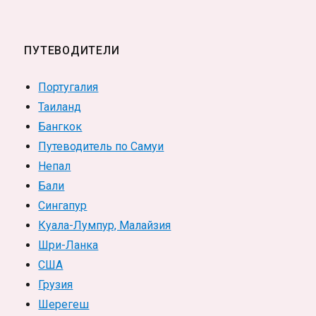
ПУТЕВОДИТЕЛИ
Португалия
Таиланд
Бангкок
Путеводитель по Самуи
Непал
Бали
Сингапур
Куала-Лумпур, Малайзия
Шри-Ланка
США
Грузия
Шерегеш