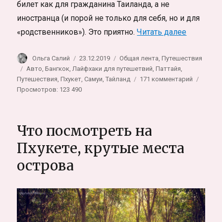
билет как для гражданина Таиланда, а не
иностранца (и порой не только для себя, но и для
«Как пол
«родственников»). Это приятно.
Читать далее
Автор
Опубликовано
Рубрики
Ольга Салий
23.12.2019
Общая лента
,
Путешествия
Метки
Авто
,
Бангкок
,
Лайфхаки для путешетвий
,
Паттайя
,
к
Путешествия
,
Пхукет
,
Самуи
,
Тайланд
171 комментарий
записи
Просмотров: 123 490
Как
получить
права
Что посмотреть на
в
Таиланде
Пхукете, крутые места
пошагов
острова
инструкц
вопросы
и
ответы
к
экзамену