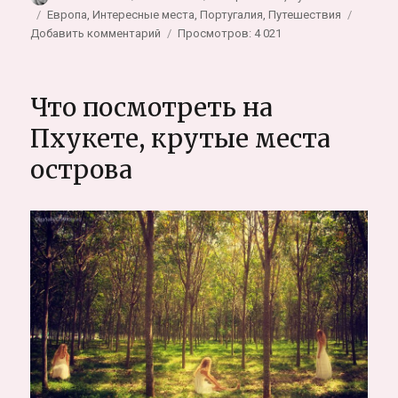
Метки
Европа
,
Интересные места
,
Португалия
,
Путешествия
к
Добавить комментарий
Просмотров: 4 021
записи
Интересные
места
Что посмотреть на
Португалии:
деревня
Пхукете, крутые места
Монсанто
острова