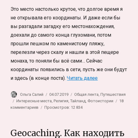
Это место настолько крутое, что долгое время я
не открывала его координаты. И даже если бы
вы разгадали загадку его местонахождения,
доехали до самого конца глухомани, потом
прошли пешком по каменистому пляжу,
перелезли через скалу и нашли в этой пещере
монаха, то поняли бы всё сами… Сейчас
координаты появились в сети, пусть же они будут
«В гостях у мона
и здесь (в конце поста).
Читать далее
Автор
Опубликовано
Рубрики
Ольга Салий
04.07.2019
Общая лента
,
Путешествия
Метки
Интересные места
,
Религия
,
Тайланд
,
Фотоистории
18
к
комментариев
Просмотров: 12 834
записи
В
гостях
Geocaching. Как находить
у