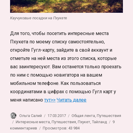
Каучуковые посадки на Пхукете
Для того, чтобы посетить интересные места
Пхукета по моему списку самостоятельно,
откройте Гугл-карту, зайдите в свой аккаунт и
отметьте на ней места из этого списка, которые
вас заинтересуют. Вам останется только проехать
по ним с помощью новигатора на вашем
мобильном телефоне. Как пользоваться
координатами в цифрах с помощью Гугл карт у
«Что посмотреть на 
меня написано
тут>>
Читать далее
Автор
Опубликовано
Рубрики
Ольга Салий
17.03.2017
Общая лента
,
Путешествия
Метки
Интересные места
,
Путешествия
,
Пхукет
,
Тайланд
9
к
комментариев
Просмотров: 43 984