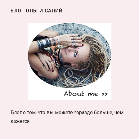
тайники
БЛОГ ОЛЬГИ САЛИЙ
по
всему
миру
через
сайт
Геокэшинг
Блог о том, что вы можете гораздо больше, чем
кажется.