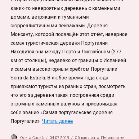
каких-то невероятных деревень с каменными
домами, ветряками и туманными
сюрреалистичными пейзажами. Деревня
Монсанту, которой посвящён этот отчёт, наверное
самая туристическая деревня Португалии.
Находится она между Порто и Лиссабоном (277
км от столицы), недалеко от границы с Испанией
и самым высокогорным хребтом Португалии
Serra da Estrela. В любое время года сюда
приезжают туристы из разных стран, посмотреть
что это за деревня такая, построенная среди
огромных каменных валунов и присвоившая
себе звание «Самая португальская деревня
«Интересные места Португа
Португалии».
Читать далее
Автор
Опубликовано
Рубрики
Ольга Салий
04.07.2019
Общая лента
,
Путешествия