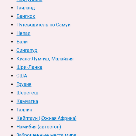
Таиланд
Бангкок
Путеводитель по Самуи
Непал
Бали
Сингапур
Куала-Лумпур, Малайзия
Шри-Ланка
США
Грузия
Шерегеш
Камчатка
Таллин
Кейптаун (Южная Африка)
Намибия (автостоп)
Заброшенные места мира