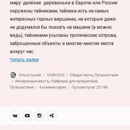
миру: далёкие деревеньки в Европе или России
окружены тайниками, тайники есть на самых
интересных горных вершинах, на которые даже
не додумался бы поехать на машине (а можно
ведь), тайниками усыпаны тропические острова,
заброшенные объекты и многие-многие места
вокруг нас.
«Geocaching. Как находить интересные ме
Читать далее
Автор
Опубликовано
Рубрики
Ольга Салий
10.09.2016
Общая лента
,
Путешествия
Метки
Интересные места
,
Лайфхаки для путешетвий
,
к
Путешествия
4 комментария
Просмотров: 23 740
записи
Geocaching.
Как
находить
Вконтакте
Youtube
Инстаграмм
Телеграм
интересные
канал
места
и