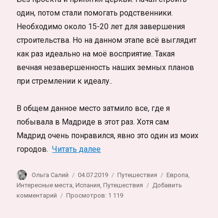
один, потом стали помогать родственники.
Необходимо около 15-20 лет для завершения
строительства. Но на данном этапе всё выглядит
как раз идеально на моё восприятие. Такая
вечная незавершенность наших земных планов
при стремлении к идеалу..
В общем данное место затмило все, где я
побывала в Мадриде в этот раз. Хотя сам
Мадрид очень понравился, явно это один из моих
«Собор, построенный одним чел
городов.
Читать далее
Автор
Опубликовано
Рубрики
Метки
Ольга Салий
04.07.2019
Путешествия
Европа
,
Интересные места
,
Испания
,
Путешествия
Добавить
к
комментарий
Просмотров: 1 119
записи
Собор,