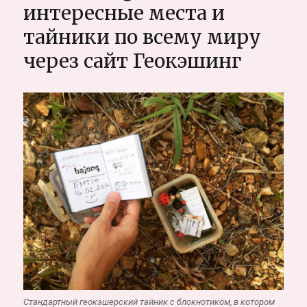
монаха
интересные места и
отшельника,
тайники по всему миру
живущего
в
через сайт Геокэшинг
пещере
на
Самуи
Стандартный геокэшерский тайник с блокнотиком, в котором