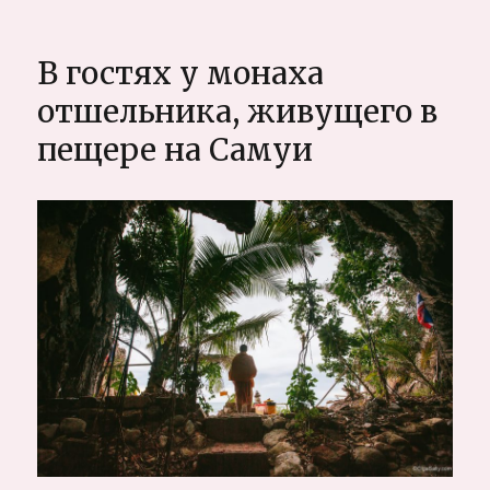
записи
Что
посмотреть
В гостях у монаха
на
Пхукете,
отшельника, живущего в
крутые
пещере на Самуи
места
острова