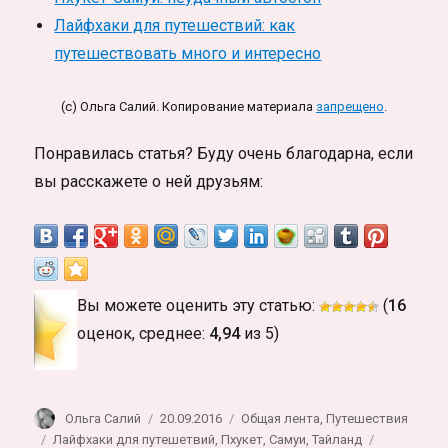
Лайфхаки для путешествий: как
путешествовать много и интересно
(c) Ольга Салий. Копирование материала
запрещено
.
Понравилась статья? Буду очень благодарна, если
вы расскажете о ней друзьям:
Вы можете оценить эту статью:
(
16
оценок, среднее:
4,94
из 5)
Автор
Опубликовано
Рубрики
Ольга Салий
20.09.2016
Общая лента
,
Путешествия
Метки
Лайфхаки для путешетвий
,
Пхукет
,
Самуи
,
Тайланд