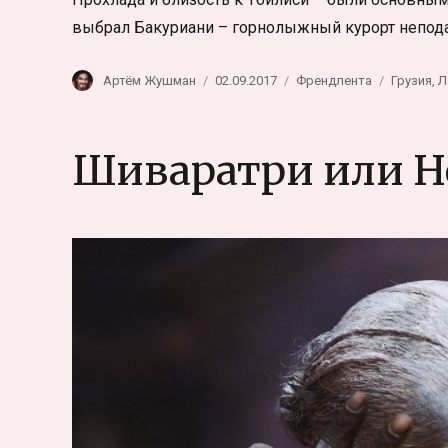
выбрал Бакуриани – горнолыжный курорт непод
Автор
Опубликовано
Рубрики
Метки
Артём Жушман
02.09.2017
Френдлента
Грузия
,
Л
Шиваратри или Н