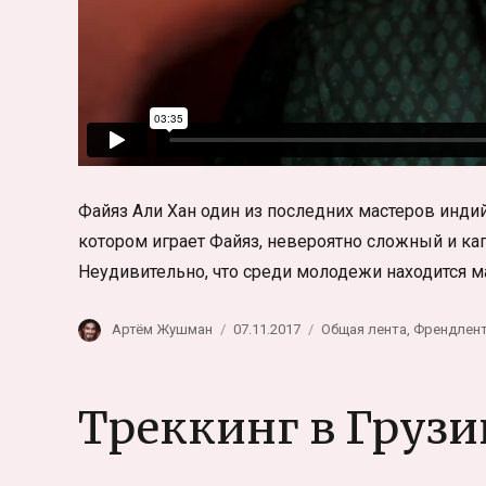
Файяз Али Хан один из последних мастеров индий
котором играет Файяз, невероятно сложный и ка
Неудивительно, что среди молодежи находится м
Автор
Опубликовано
Рубрики
Артём Жушман
07.11.2017
Общая лента
,
Френдлен
Треккинг в Грузи