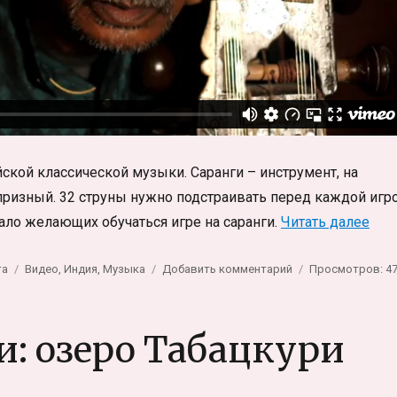
ской классической музыки. Саранги – инструмент, на
призный. 32 струны нужно подстраивать перед каждой игро
«По
ало желающих обучаться игре на саранги.
Читать далее
Метки
к
та
Видео
,
Индия
,
Музыка
Добавить комментарий
Просмотров: 4
записи
Последние
мастера
и: озеро Табацкури
–
Саранги