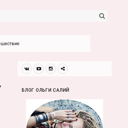
НАЙТИ
ешествие
Вконтакте
Youtube
Инстаграмм
Телеграм
канал
у
БЛОГ ОЛЬГИ САЛИЙ