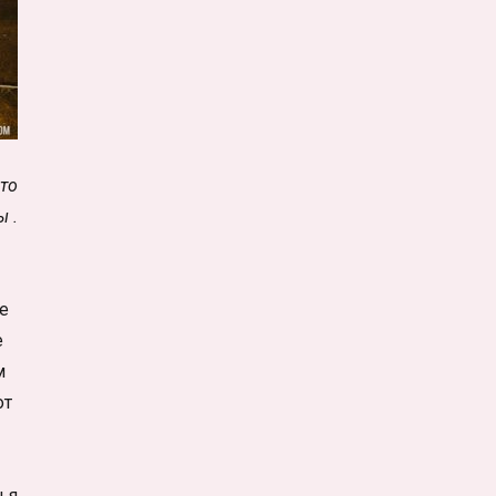
что
ы .
е
е
м
от
 я