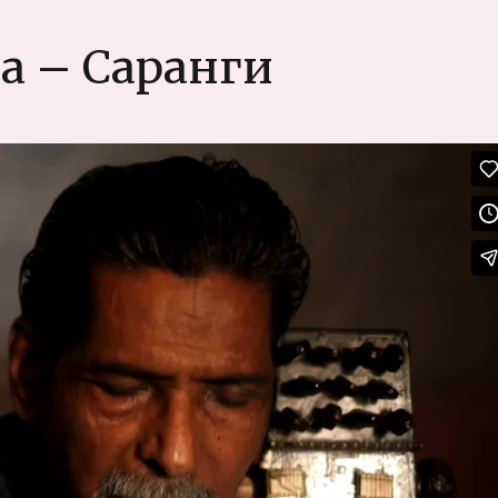
гималайс
путь
а – Саранги
в
одиночку