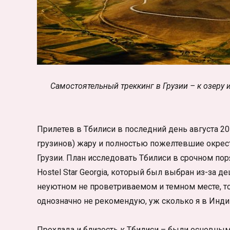
Самостоятельный треккинг в Грузии – к озеру 
Прилетев в Тбилиси в последний день августа 2
грузинов) жару и полностью пожелтевшие окрест
Грузии. План исследовать Тбилиси в срочном по
Hostel Star Georgia, который был выбран из-за 
неуютном не проветриваемом и темном месте, тол
однозначно не рекомендую, уж сколько я в Инди
Прохлада и близость к Тбилиси – были основным