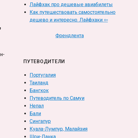
Лайфхак про дешевые авиабилеты
Как путешествовать самостоятельно
дешево и интересно. Лайфхаки ⇦
,
Френдлента
н-
ПУТЕВОДИТЕЛИ
Португалия
Таиланд
Бангкок
Путеводитель по Самуи
Непал
Бали
Сингапур
Куала-Лумпур, Малайзия
Шри-Ланка