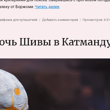
«Треккинг в Грузии: озеро 
алеку от Боржоми.
Читать далее
к
айфхаки для путешетвий
Добавить комментарий
Просмотров: 6 31
записи
Треккинг
в
очь Шивы в Катманд
Грузии:
озеро
Табацкури