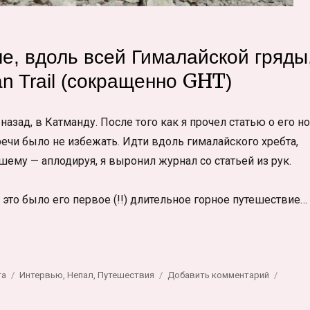
е, вдоль всей Гималайской гряды
GHT
an Trail (сокращенно
)
зад, в Катманду. После того как я прочел статью о его но
речи было не избежать. Идти вдоль гималайского хребта,
шему — аплодируя, я выронил журнал со статьей из рук.
 это было его первое (!!) длительное горное путешествие…
чку»
Метки
к
та
Интервью
,
Непал
,
Путешествия
Добавить комментарий
записи
Великий