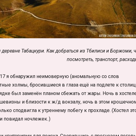
и деревне Табацкури. Как добраться из Тбилиси и Боржоми, 
посмотреть, транспорт, расход
017 я обнаружил неимоверную (аномальную со слов
ные холмы, бросившиеся в глаза ещё на подлете к столиц
рядке был заменён планом сбежать от жары. Ночь в хостел
дешевизны и близости к ж/д вокзалу, ночь в этом крошечно
ько сподвигла к утреннему побегу к прохладе. (Хостел эт
и повидал ночлежек..)
и критериями для поиска. Сверившись с прогнозом погоды