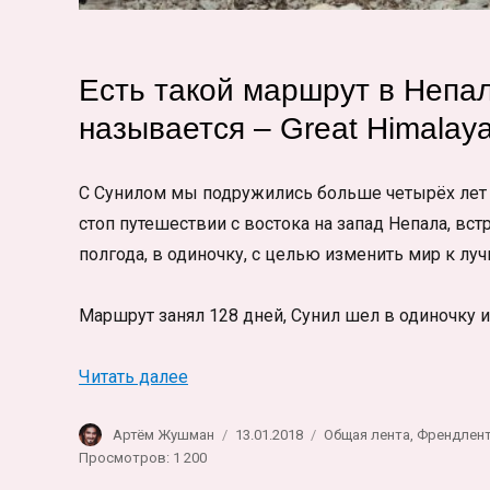
Есть такой маршрут в Непал
называется
– Great Himalay
С Сунилом мы подружились больше четырёх лет на
стоп путешествии с востока на запад Непала, вст
полгода, в одиночку, с целью изменить мир к луч
Маршрут занял 128 дней, Сунил шел в одиночку и
«Великий гималайский путь в одино
Читать далее
Автор
Опубликовано
Рубрики
Артём Жушман
13.01.2018
Общая лента
,
Френдлен
Просмотров: 1 200