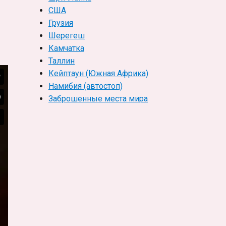
кий
США
Грузия
Шерегеш
Камчатка
Таллин
Кейптаун (Южная Африка)
Намибия (автостоп)
Заброшенные места мира