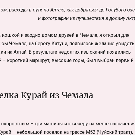
ом, расходы в пути по Алтаю, как добраться до Голубого оз
и фотографии из путешествия в долину Акт
 кошкой и заодно домом друзей в Чемале, я открыл для
ном Чемале, на берегу Катуни, появилось желание увидеть
ки на Алтай. В результате недолгих изысканий появились
ий – короткий маршрут, высокие горы, был выбран первый
селка Курай из Чемала
л скоростным – три машины и к вечеру на месте назначени
Курай – небольшой поселок на трассе М52 (Чуйский тракт),