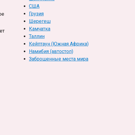
США
Грузия
ое
Шерегеш
Камчатка
ет
Таллин
Кейптаун (Южная Африка)
Намибия (автостоп)
Заброшенные места мира