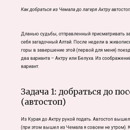
Как добраться из Чемала до лагеря Актру автостоп
Дланью судьбы, отправленный присматривать за
себя загадочный Алтай. После недели в живопис
горы в завершение этой (первой для меня) поезд
два варианта – Актру или Белуха. Из соображен
вариант.
Задача 1: добраться до по
(автостоп)
Из Курая до Актру рукой подать. Автостоп выше
(при этом вышел из Чемала я совсем не утром). 