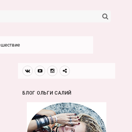
НАЙТИ
ешествие
Вконтакте
Youtube
Инстаграмм
Телеграм
канал
БЛОГ ОЛЬГИ САЛИЙ