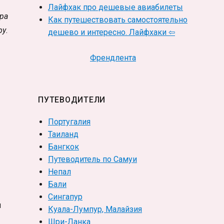
Лайфхак про дешевые авиабилеты
ера
Как путешествовать самостоятельно
ру.
дешево и интересно. Лайфхаки ⇦
Френдлента
ПУТЕВОДИТЕЛИ
Португалия
Таиланд
Бангкок
Путеводитель по Самуи
Непал
Бали
Сингапур
я
Куала-Лумпур, Малайзия
Шри-Ланка