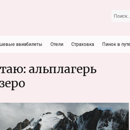
Искать:
шевые авиабилеты
Отели
Страховка
Пинок в пут
таю: альплагерь
зеро