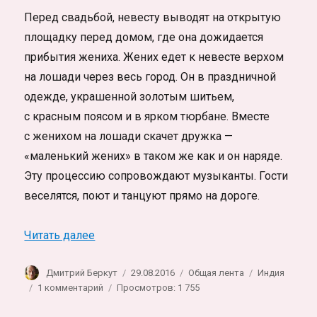
Перед свадьбой, невесту выводят на открытую
площадку перед домом, где она дожидается
прибытия жениха. Жених едет к невесте верхом
на лошади через весь город. Он в праздничной
одежде, украшенной золотым шитьем,
с красным поясом и в ярком тюрбане. Вместе
с женихом на лошади скачет дружка —
«маленький жених» в таком же как и он наряде.
Эту процессию сопровождают музыканты. Гости
веселятся, поют и танцуют прямо на дороге.
«Индийская свадьба. Фотозарисовка»
Читать далее
Автор
Опубликовано
Рубрики
Метки
Дмитрий Беркут
29.08.2016
Общая лента
Индия
к
1 комментарий
Просмотров: 1 755
записи
Индийская