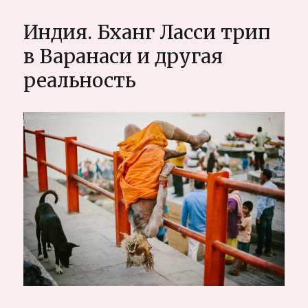
мотоцикле
по
Индия. Бханг Ласси трип
Индии:
Малый
в Варанаси и другая
Тибет,
реальность
Кашмир,
Занскар.
Самостоятельно