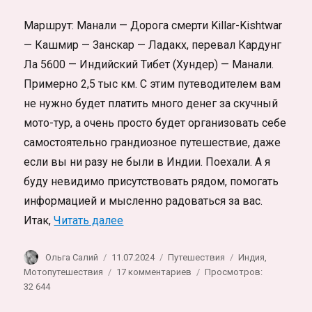
Маршрут: Манали — Дорога смерти Killar-Kishtwar
— Кашмир — Занскар — Ладакх, перевал Кардунг
Ла 5600 — Индийский Тибет (Хундер) — Манали.
Примерно 2,5 тыс км. С этим путеводителем вам
не нужно будет платить много денег за скучный
мото-тур, а очень просто будет организовать себе
самостоятельно грандиозное путешествие, даже
если вы ни разу не были в Индии. Поехали. А я
буду невидимо присутствовать рядом, помогать
информацией и мысленно радоваться за вас.
«На мотоцикле по Индии: Малый Ти
Итак,
Читать далее
Автор
Опубликовано
Рубрики
Метки
Ольга Салий
11.07.2024
Путешествия
Индия
,
к
Мотопутешествия
17 комментариев
Просмотров:
записи
32 644
На