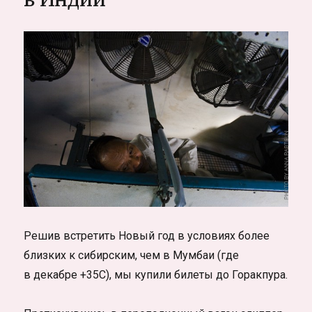
приносящий
перемены
Решив встретить Новый год в условиях более
близких к сибирским, чем в Мумбаи (где
в декабре +35С), мы купили билеты до Горакпура.