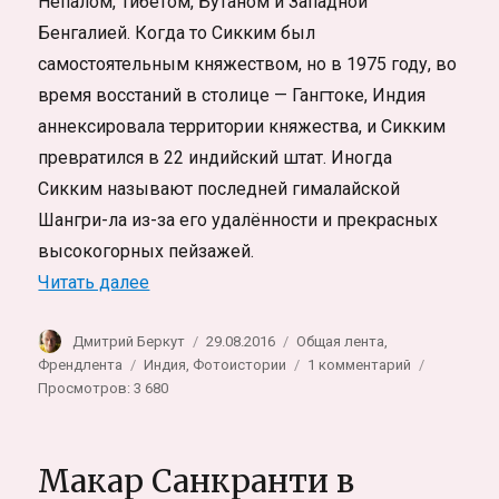
Непалом, Тибетом, Бутаном и Западной
Бенгалией. Когда то Сикким был
самостоятельным княжеством, но в 1975 году, во
время восстаний в столице — Гангтоке, Индия
аннексировала территории княжества, и Сикким
превратился в 22 индийский штат. Иногда
Сикким называют последней гималайской
Шангри-ла из-за его удалённости и прекрасных
высокогорных пейзажей.
«Гималайское королевство Сикким»
Читать далее
Автор
Опубликовано
Рубрики
Дмитрий Беркут
29.08.2016
Общая лента
,
Метки
к
Френдлента
Индия
,
Фотоистории
1 комментарий
записи
Просмотров: 3 680
Гималайско
королевств
Сикким
Макар Санкранти в