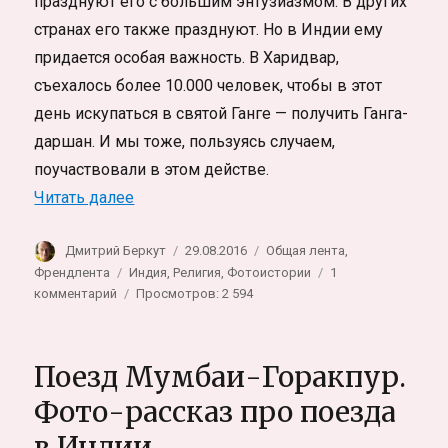
празднуют его с большим энтузиазмом. В других
странах его также празднуют. Но в Индии ему
придается особая важность. В Харидвар,
съехалось более 10.000 человек, чтобы в этот
день искупаться в святой Ганге — получить Ганга-
даршан. И мы тоже, пользуясь случаем,
поучаствовали в этом действе.
«Макар Санкранти в Харидваре (Индия).
Читать далее
Автор
Опубликовано
Рубрики
Дмитрий Беркут
29.08.2016
Общая лента
,
Метки
Френдлента
Индия
,
Религия
,
Фотоистории
1
к
комментарий
Просмотров: 2 594
записи
Макар
Санкранти
Поезд Мумбаи-Горакпур.
в
Харидваре
Фото-рассказ про поезда
(Индия).
в Индии
День