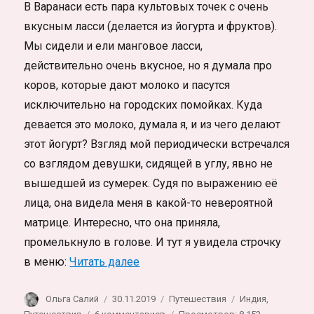
В Варанаси есть пара культовых точек с очень
вкусным ласси (делается из йогурта и фруктов).
Мы сидели и ели манговое ласси,
действительно очень вкусное, но я думала про
коров, которые дают молоко и пасутся
исключительно на городских помойках. Куда
девается это молоко, думала я, и из чего делают
этот йогурт? Взгляд мой периодически встречался
со взглядом девушки, сидящей в углу, явно не
вышедшей из сумерек. Судя по выражению её
лица, она видела меня в какой-то невероятной
матрице. Интересно, что она приняла,
промелькнуло в голове. И тут я увидела строчку
«Индия. Бханг Ласси трип в Вара
в меню:
Читать далее
Автор
Опубликовано
Рубрики
Метки
Ольга Салий
30.11.2019
Путешествия
Индия
,
к