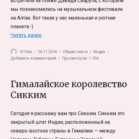
встретила на пляже Давида Сварупа, с которым
мы познакомились на музыкальном фестивале
на Алтае. Вот такая у нас маленькая и уютная
планета:-)
«Индия. Первые дни в Гоа»
Читать далее
Автор
Опубликовано
Рубрики
Метки
El Yate
26.11.2016
Общая лента
Индия
к
Добавить комментарий
Просмотров: 1 704
записи
Индия.
Первые
Гималайское королевство
дни
в
Сикким
Гоа
Сегодня я расскажу вам про Сикким. Сикким это
закрытый штат Индии, расположенный на
северо-востоке страны в Гималаях — между