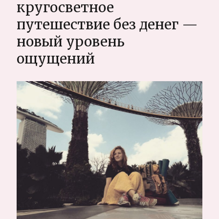
без
кругосветное
денег
путешествие без денег —
новый уровень
ощущений