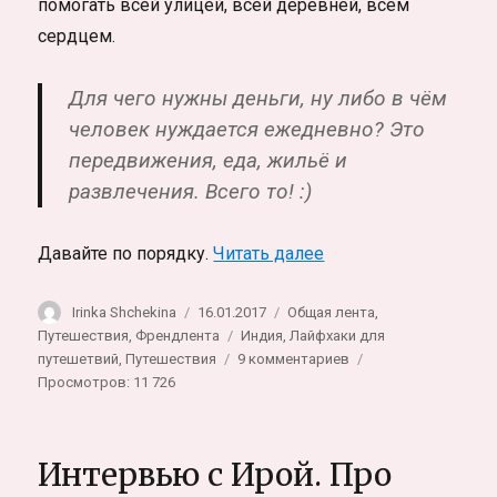
помогать всей улицей, всей деревней, всем
сердцем.
Для чего нужны деньги, ну либо в чём
человек нуждается ежедневно? Это
передвижения, еда, жильё и
развлечения. Всего то! :)
«Как путешествоват
Давайте по порядку.
Читать далее
Автор
Опубликовано
Рубрики
Irinka Shchekina
16.01.2017
Общая лента
,
Метки
Путешествия
,
Френдлента
Индия
,
Лайфхаки для
к
путешетвий
,
Путешествия
9 комментариев
записи
Просмотров: 11 726
Как
путешествовать
по
Интервью с Ирой. Про
Индии