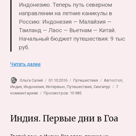
Индонезию. Теперь путь северном
направлении на летние каникулы в
Россию: Индонезия — Малайзия —
Таиланд — Лаос — Вьетнам — Китай.
Начальный бюджет путешествия: 9 тыс
руб.
«Интервью с Ирой. Про кругосветное пу
Читать далее
Автор
Опубликовано
Рубрики
Метки
Ольга Салий
01.10.2016
Путешествия
Автостоп
,
Индия
,
Индонезия
,
Интервью
,
Путешествия
,
Сингапур
7
к
комментариев
Просмотров: 10 985
записи
Интервью
с
Индия. Первые дни в Гоа
Ирой.
Про
кругосветное