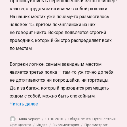
Протиснувшись в переполненный вагон слиппер-
класса, с трудом затягиваем с собой рюкзаки.
На наших местах уже почему-то разместилось
человек 15, притом по-английски из них
не говорит никто. Вскоре появляется строгий
проводник, который быстро распределяет всех
по местам.
Вопреки логике, самым завидным местом
является третья полка — там-то уж точно до тебя
не дотягиваются ни попрошайки, ни торговцы.
Да и за багаж, который приходится размещать
рядом с собой, можно быть спокойным.
«Поезд Мумбаи-Горакпур. Фото-рассказ 
Читать далее
Автор
Опубликовано
Рубрики
Анна Беркут
01.10.2016
Общая лента
,
Путешествия
,
Метки
к
Френдлента
Индия
3 комментария
Просмотров: