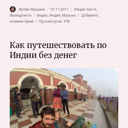
Автор
Опубликовано
Рубрики
Артём Жушман
07.11.2017
Общая лента
,
Метки
Френдлента
Видео
,
Индия
,
Музыка
Добавить
к
комментарий
Просмотров: 478
записи
Последние
мастера
Как путешествовать по
–
Саранги
Индии без денег