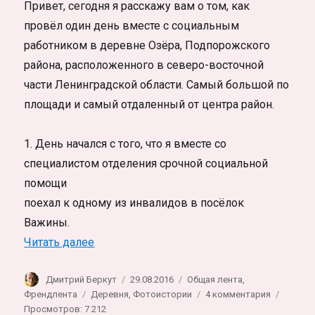
Привет, сегодня я расскажу вам о том, как
провёл один день вместе с социальным
работником в деревне Озёра, Подпорожского
района, расположенного в северо-восточной
части Ленинградской области. Самый большой по
площади и самый отдаленный от центра район.
1. День начался с того, что я вместе со
специалистом отделения срочной социальной
помощи
поехал к одному из инвалидов в посёлок
Важины.
«Особенности социальной работы на пер
Читать далее
Автор
Опубликовано
Рубрики
Дмитрий Беркут
29.08.2016
Общая лента
,
Метки
к
Френдлента
Деревня
,
Фотоистории
4 комментария
записи
Просмотров: 7 212