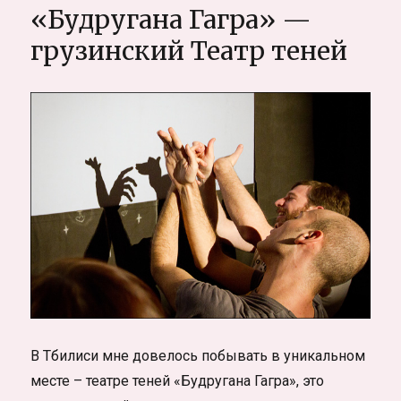
с
«Будругана Гагра» —
Тбилиси
грузинский Театр теней
В Тбилиси мне довелось побывать в уникальном
месте – театре теней «Будругана Гагра», это