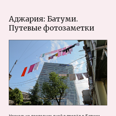
записи
Макар
Санкранти
Аджария: Батуми.
в
Харидваре
Путевые фотозаметки
(Индия).
День
приносящий
перемены