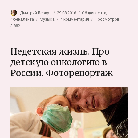
Автор
Опубликовано
Рубрики
Дмитрий Беркут
29.08.2016
Общая лента
,
Метки
к
Френдлента
Музыка
4 комментария
Просмотров:
записи
2 882
Free-
jazz
в
Недетская жизнь. Про
Сибири.
Сергей
детскую онкологию в
Летов
России. Фоторепортаж
и Аркадий
FreeMan
Кириченко
в проекте
«Минус
Иван»