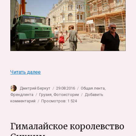
«Катарсис — грузинский Дом Милосердия
Читать далее
Автор
Опубликовано
Рубрики
Дмитрий Беркут
29.08.2016
Общая лента
,
Метки
Френдлента
Грузия
,
Фотоистории
Добавить
к
комментарий
Просмотров: 1 524
записи
Катарсис
—
Гималайское королевство
грузинский
Дом