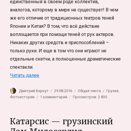
единственный в своем роде коллектив,
аналогов, которому в мире не существует! В чем
же его отличие от традиционных театров теней
Японии и Китая? В том, что всё действие
воплощается при помощи теней от рук актеров.
Никаких других средств и приспособлений –
только руки. И еще в том что они играют не
отдельные скетчи, а полноценные драматические
спектакли.
««Будругана Гагра» — грузинский Театр т
Читать далее
Автор
Опубликовано
Рубрики
Метки
Дмитрий Беркут
29.08.2016
Общая лента
Грузия
,
к
Фотоистории
1 комментарий
Просмотров: 2 835
записи
«Будругана
Гагра»
Катарсис — грузинский
—
грузинский