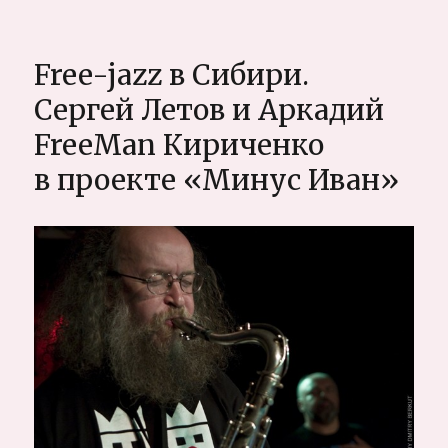
Особенно
социальн
работы
Free-jazz в Сибири.
на
перифери
Сергей Летов и Аркадий
Посёлок
FreeMan Кириченко
Важины,
Ленингра
в проекте «Минус Иван»
область