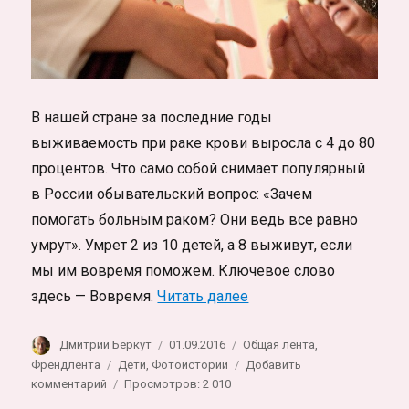
В нашей стране за последние годы
выживаемость при раке крови выросла с 4 до 80
процентов. Что само собой снимает популярный
в России обывательский вопрос: «Зачем
помогать больным раком? Они ведь все равно
умрут». Умрет 2 из 10 детей, а 8 выживут, если
мы им вовремя поможем. Ключевое слово
«Недетская жизнь. Про
здесь — Вовремя.
Читать далее
Автор
Опубликовано
Рубрики
Дмитрий Беркут
01.09.2016
Общая лента
,
Метки
Френдлента
Дети
,
Фотоистории
Добавить
к
комментарий
Просмотров: 2 010
записи