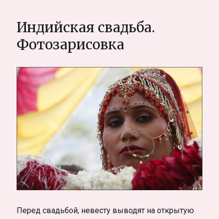
Недетская
жизнь.
Индийская свадьба.
Про
детскую
Фотозарисовка
онкологию
в
России.
Фоторепортаж
Перед свадьбой, невесту выводят на открытую