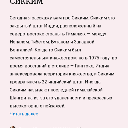
Сикким
Милосердия.
Фотоистория
Сегодня я расскажу вам про Сикким. Сикким это
закрытый штат Индии, расположенный на
северо-востоке страны в Гималаях — между
Непалом, Тибетом, Бутаном и Западной
Бенгалией. Когда то Сикким был
самостоятельным княжеством, но в 1975 году, во
время восстаний в столице — Гангтоке, Индия
аннексировала территории княжества, и Сикким
превратился в 22 индийский штат. Иногда
Сикким называют последней гималайской
Шангри-ла из-за его удалённости и прекрасных
высокогорных пейзажей.
«Гималайское королевство Сикким»
Читать далее