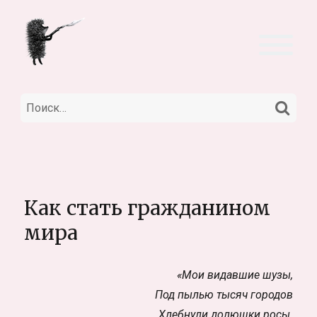
НА
Искать:
Как стать гражданином
мира
«Мои видавшие шузы,
Под пылью тысяч городов
Хлебнули долюшки росы.