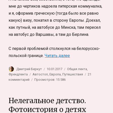
мне до чертиков надоела питерская коммуналка,
и я, оформив греческую (тогда было все равно
какую) визу, покатил в сторону Европы. Доехал,
как путный, на автобусе до Минска, там пересел
на автобус до Варшавы, а там до Берлина.
С первой проблемой столкнулся на белорусско-
«Как стать гражданин
польской границе.
Читать далее
Автор
Опубликовано
Рубрики
Дмитрий Беркут
10.01.2017
Общая лента
,
Метки
Френдлента
Автостоп
,
Европа
,
Путешествия
21
к
комментарий
Просмотров: 15 586
записи
Как
стать
Нелегальное детство.
гражданином
мира
Фотоистория о детях