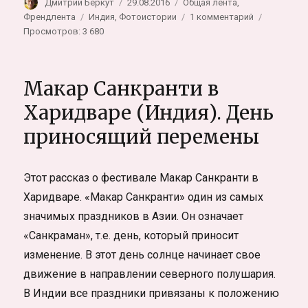
Автор
Опубликовано
Рубрики
Дмитрий Беркут
29.08.2016
Общая лента
,
Метки
к
Френдлента
Индия
,
Фотоистории
1 комментарий
записи
Просмотров: 3 680
Гималайско
королевств
Сикким
Макар Санкранти в
Харидваре (Индия). День
приносящий перемены
Этот рассказ о фестивале Макар Санкранти в
Харидваре. «Макар Санкранти» один из самых
значимых праздников в Азии. Он означает
«Санкраман», т.е. день, который приносит
изменение. В этот день солнце начинает свое
движение в направлении северного полушария.
В Индии все праздники привязаны к положению