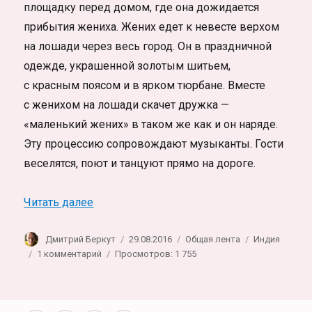
площадку перед домом, где она дожидается
прибытия жениха. Жених едет к невесте верхом
на лошади через весь город. Он в праздничной
одежде, украшенной золотым шитьем,
с красным поясом и в ярком тюрбане. Вместе
с женихом на лошади скачет дружка —
«маленький жених» в таком же как и он наряде.
Эту процессию сопровождают музыканты. Гости
веселятся, поют и танцуют прямо на дороге.
«Индийская свадьба. Фотозарисовка»
Читать далее
Автор
Опубликовано
Рубрики
Метки
Дмитрий Беркут
29.08.2016
Общая лента
Индия
к
1 комментарий
Просмотров: 1 755
записи
Индийская
свадьба.
Фотозарисовка