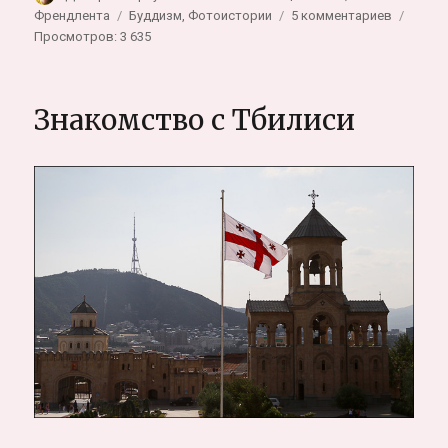
Метки
к
Френдлента
Буддизм
,
Фотоистории
5 комментариев
записи
Просмотров: 3 635
Древняя
магия
сакраль
Знакомство с Тбилиси
татуиро