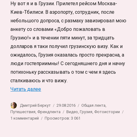
Ну вот я и в Грузии. Прилетел рейсом Москва-
Киев-Тбилиси. В аэропорту, сотрудник, после
небольшого допроса, с размаху завизировал мою
анкету со словами «Добро пожаловать в
Грузию!» и в течении пяти минут, за тридцать
долларов я таки получил грузинскую визу. Как и
ожидалось, Грузия оказалась просто прекрасна, а
люди гостеприимны! С сегодняшнего дня и начну
потихоньку рассказывать о том с чем я здесь
сталкиваюсь и что вижу.
«Знакомство с Тбилиси»
Читать далее
Автор
Опубликовано
Рубрики
Дмитрий Беркут
29.08.2016
Общая лента
,
Метки
Путешествия
,
Френдлента
Видео
,
Грузия
,
Фотоистории
к
1 комментарий
Просмотров: 3 061
записи
Знакомство