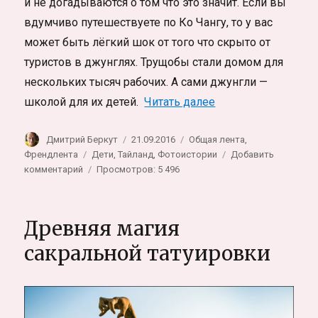
и не догадываются о том что это значит. Если вы
вдумчиво путешествуете по Ко Чангу, то у вас
может быть лёгкий шок от того что скрыто от
туристов в джунглях. Трущобы стали домом для
нескольких тысяч рабочих. А сами джунгли —
«Нелегальное детс
школой для их детей.
Читать далее
Автор
Опубликовано
Рубрики
Дмитрий Беркут
21.09.2016
Общая лента
,
Метки
Френдлента
Дети
,
Тайланд
,
Фотоистории
Добавить
к
комментарий
Просмотров: 5 496
записи
Нелегальное
детство.
Древняя магия
Фотоистория
о
сакральной татуировки
детях
нелегалов
из
Камбоджи
на