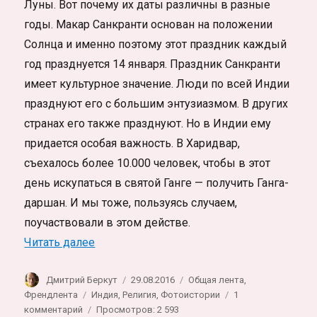
Луны. Вот почему их даты различны в разные
годы. Макар Санкранти основан на положении
Солнца и именно поэтому этот праздник каждый
год празднуется 14 января. Праздник Санкранти
имеет культурное значение. Люди по всей Индии
празднуют его с большим энтузиазмом. В других
странах его также празднуют. Но в Индии ему
придается особая важность. В Харидвар,
съехалось более 10.000 человек, чтобы в этот
день искупаться в святой Ганге — получить Ганга-
даршан. И мы тоже, пользуясь случаем,
поучаствовали в этом действе.
«Макар Санкранти в Харидваре (Индия).
Читать далее
Автор
Опубликовано
Рубрики
Дмитрий Беркут
29.08.2016
Общая лента
,
Метки
Френдлента
Индия
,
Религия
,
Фотоистории
1
к
комментарий
Просмотров: 2 593