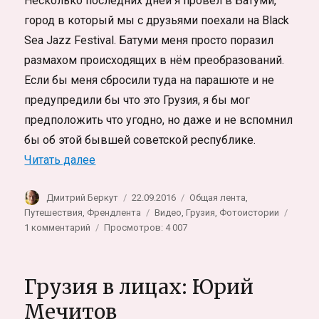
Несколько последних дней я провёл в Батуми,
город в который мы с друзьями поехали на Black
Sea Jazz Festival. Батуми меня просто поразил
размахом происходящих в нём преобразований.
Если бы меня сбросили туда на парашюте и не
предупредили бы что это Грузия, я бы мог
предположить что угодно, но даже и не вспомнил
бы об этой бывшей советской республике.
«Аджария: Батуми. Путевые фотозаметки
Читать далее
Автор
Опубликовано
Рубрики
Дмитрий Беркут
22.09.2016
Общая лента
,
Метки
Путешествия
,
Френдлента
Видео
,
Грузия
,
Фотоистории
к
1 комментарий
Просмотров: 4 007
записи
Аджария:
Батуми.
Грузия в лицах: Юрий
Путевые
фотозаметки
Мечитов