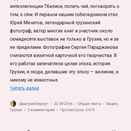
интеллигенции Тбилиси, попить чай, поговорить о
том, о сём. И первым нашим собеседником стал
Юрий Мечитов, легендарный грузинский
фотограф, автор многих книг и участник около
семидесяти выставок не только в Грузии, но и за
ее пределами. Фотографии Сергея Параджанова
считаются визитной карточкой его творчества. В
его работах запечатлена целая эпоха, история
Грузии, и люди, делавшие эту эпоху — великие, и
никому не известные.
«Грузия в лицах: Юрий Мечитов»
Читать далее
Автор
Опубликовано
Рубрики
Метки
Дмитрий Беркут
22.09.2016
Общая лента
Видео
,
к
Грузия
3 комментария
Просмотров: 4 679
записи
Грузия
в