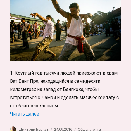
Ко
Чанге
1. Круглый год тысячи людей приезжают в храм
Ват Банг Пра, находящийся в семидесяти
километрах на запад от Бангкока, чтобы
встретиться с Ламой и сделать магическое тату с
его благословлением.
«Древняя магия сакральной татуировки»
Читать далее
Автор
Опубликовано
Рубрики
Дмитрий Беркут
24.09.2016
Общая лента
,