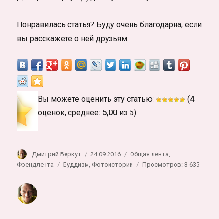
Понравилась статья? Буду очень благодарна, если
вы расскажете о ней друзьям:
Вы можете оценить эту статью:
(
4
оценок, среднее:
5,00
из 5)
Автор
Опубликовано
Рубрики
Дмитрий Беркут
24.09.2016
Общая лента
,
Метки
Френдлента
Буддизм
,
Фотоистории
Просмотров: 3 635