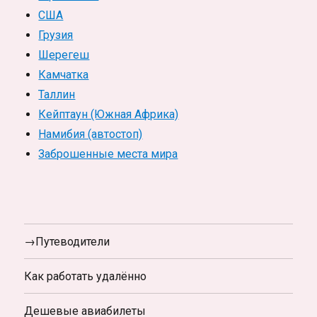
США
Грузия
Шерегеш
Камчатка
Таллин
Кейптаун (Южная Африка)
Намибия (автостоп)
Заброшенные места мира
→Путеводители
Как работать удалённо
Дешевые авиабилеты