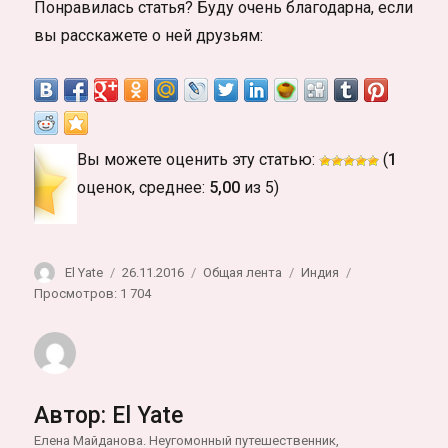
Понравилась статья? Буду очень благодарна, если
вы расскажете о ней друзьям:
Вы можете оценить эту статью:
(
1
оценок, среднее:
5,00
из 5)
Автор
Опубликовано
Рубрики
Метки
El Yate
26.11.2016
Общая лента
Индия
Просмотров: 1 704
Автор:
El Yate
Елена Майданова. Неугомонный путешественник,