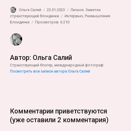
Автор
Опубликовано
Рубрики
Ольга Салий
23.01.2023
Личное. Заметки
Метки
странствующей блондинки
Интервью
,
Размышления
Блондинки
Просмотров: 6 210
Автор:
Ольга Салий
Странствующий блогер, международный фотограф
Посмотреть все записи автора Ольга Салий
Комментарии приветствуются
(уже оставили 2 комментария)