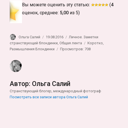
Вы можете оценить эту статью:
(
4
оценок, среднее:
5,00
из 5)
Автор
Опубликовано
Рубрики
Ольга Салий
19.08.2016
Личное. Заметки
Метки
странствующей блондинки
,
Общая лента
Коротко
,
Размышления Блондинки
Просмотров: 708
Автор:
Ольга Салий
Странствующий блогер, международный фотограф
Посмотреть все записи автора Ольга Салий