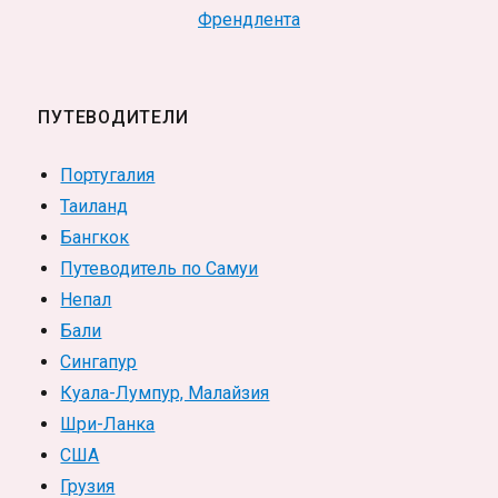
Френдлента
ПУТЕВОДИТЕЛИ
Португалия
Таиланд
Бангкок
Путеводитель по Самуи
Непал
Бали
Сингапур
Куала-Лумпур, Малайзия
Шри-Ланка
США
Грузия