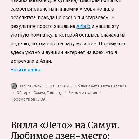
пляжах мелкое для купания). Быстрая попытка
самостоятельно найти домик у моря не дала
результата, правда не особо я и старалась.. В
результате просто зашла на
Airbnb
и нашла эту
уютную комнатку, в которой осталась сначала на
неделю, потом ещё на пару месяцев. Потому что
здесь уютно и лучший интернет из всех, что я
встречала в Азии.
«Моя уютная комната в аренду на Самуи
Читать далее
Автор
Опубликовано
Рубрики
Ольга Салий
03.11.2019
Общая лента
,
Путешествия
Метки
к
Обзоры
,
Самуи
,
Тайланд
2 комментария
записи
Просмотров: 5 891
Моя
уютная
комната
Вилла «Лето» на Самуи.
в
аренду
Любимое дзен-место:
на