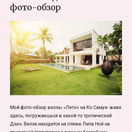
фото-обзор
Самуи
в
Доме
с
говорящей
птицей
и
аргентинским
догом
Мой фото-обзор виллы «Лето» на Ко Самуи: живя
здесь, погружаешься в какой-то тропический
Дзен. Вилла находится на пляже Липа Ной на