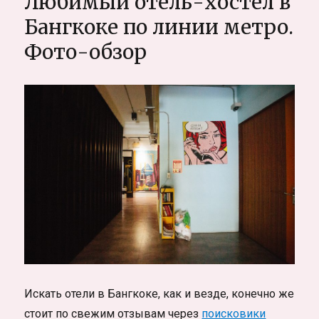
Любимый отель-хостел в
английский.
Путешествия,
Бангкоке по линии метро.
английский
Фото-обзор
по
скайпу,
отзыв
о
школе
SkyEng
Искать отели в Бангкоке, как и везде, конечно же
стоит по свежим отзывам через
поисковики