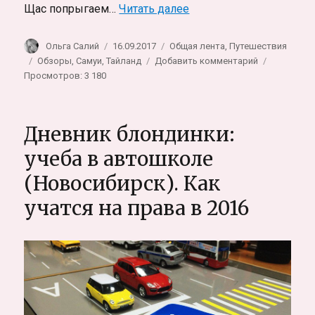
«Муай Тай, тайский бо
Щас попрыгаем…
Читать далее
Автор
Опубликовано
Рубрики
Ольга Салий
16.09.2017
Общая лента
,
Путешествия
Метки
к
Обзоры
,
Самуи
,
Тайланд
Добавить комментарий
записи
Просмотров: 3 180
Муай
Тай,
тайский
Дневник блондинки:
бокс
на
учеба в автошколе
Самуи,
(Новосибирск). Как
Таиланд.
Неожиданны
учатся на права в 2016
опыт
блондинки