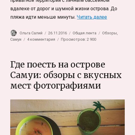
приватной территории с личным бассейном
вдалеке от дорог и шумной жизни острова. До
«Вилла «Лет
пляжа идти меньше минуты.
Читать далее
Автор
Опубликовано
Рубрики
Метки
Ольга Салий
26.11.2016
Общая лента
Обзоры
,
к
Самуи
4 комментария
Просмотров: 2 900
записи
Вилла
«Лето»
Где поесть на острове
на
Самуи.
Самуи: обзоры с вкусных
Любимое
мест фотографиями
дзен-
место:
фото-
обзор