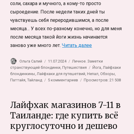
соли, сахара и мучного, а кому-то просто
сыроедение. После недели таких дней ты
чувствуешь себя переродившимся, а после
месяца… У всех по-разному конечно, но для меня
после месяца такой йоги жизнь начинается
«Лучшая йога для
заново уже много лет.
Читать далее
Автор
Опубликовано
Рубрики
Ольга Салий
11.07.2024
Личное. Заметки
Метки
странствующей блондинки
,
Путешествия
Йога
,
Лайфхаки
блондинкины
,
Лайфхаки для путешетвий
,
Непал
,
Обзоры
,
к
Паттайя
,
Тайланд
5 комментариев
Просмотров: 21 508
записи
Лучшая
йога
Лайфхак магазинов 7-11 в
для
Перезагрузки
Таиланде: где купить всё
здоровья
круглосуточно и дешево
и
головы.