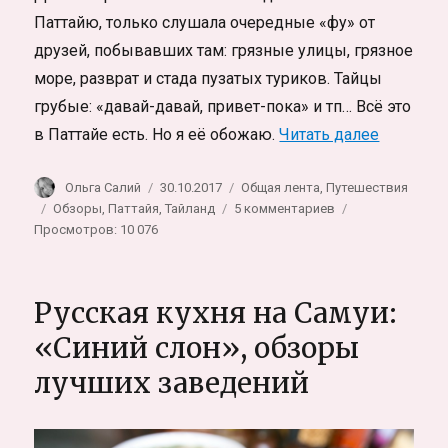
Паттайю, только слушала очередные «фу» от
друзей, побывавших там: грязные улицы, грязное
море, разврат и стада пузатых туриков. Тайцы
грубые: «давай-давай, привет-пока» и тп… Всё это
«Другая 
в Паттайе есть. Но я её обожаю.
Читать далее
Автор
Опубликовано
Рубрики
Ольга Салий
30.10.2017
Общая лента
,
Путешествия
Метки
к
Обзоры
,
Паттайя
,
Тайланд
5 комментариев
записи
Просмотров: 10 076
Другая
Паттайя.
Мой
Русская кухня на Самуи:
чудесный
дом
«Синий слон», обзоры
на
лучших заведений
тихом
берегу
разврата