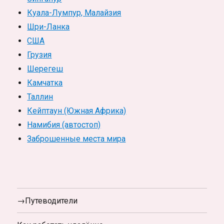
Куала-Лумпур, Малайзия
Шри-Ланка
США
Грузия
Шерегеш
Камчатка
Таллин
Кейптаун (Южная Африка)
Намибия (автостоп)
Заброшенные места мира
→Путеводители