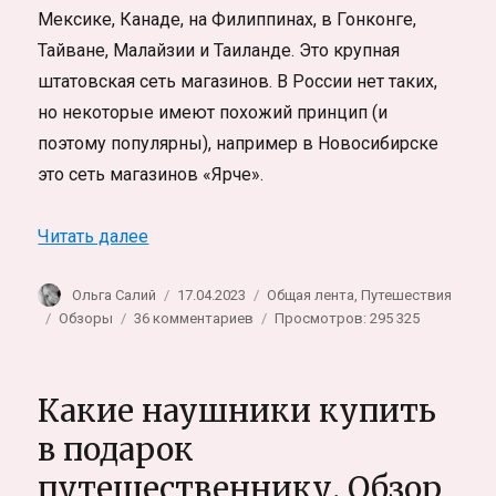
Мексике, Канаде, на Филиппинах, в Гонконге,
Тайване, Малайзии и Таиланде. Это крупная
штатовская сеть магазинов. В России нет таких,
но некоторые имеют похожий принцип (и
поэтому популярны), например в Новосибирске
это сеть магазинов «Ярче».
«Лайфхак магазинов 7-11 в Таиланде: гд
Читать далее
Автор
Опубликовано
Рубрики
Ольга Салий
17.04.2023
Общая лента
,
Путешествия
Метки
к
Обзоры
36 комментариев
Просмотров: 295 325
записи
Лайфхак
магазинов
Какие наушники купить
7-
11
в подарок
в
путешественнику. Обзор
Таиланде: