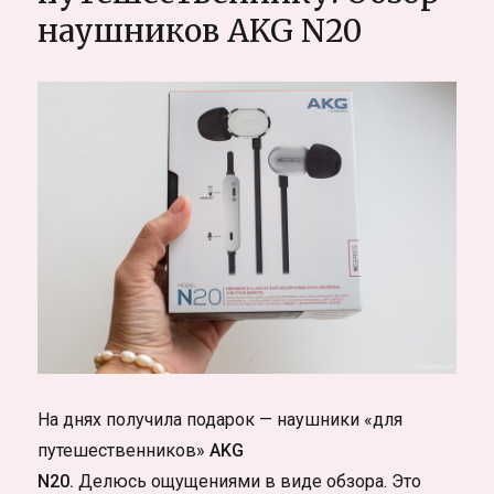
где
наушников AKG N20
купить
всё
круглосуточно
и
дешево
поесть
На днях получила подарок — наушники «для
путешественников»
AKG
N20.
Делюсь ощущениями в виде обзора. Это