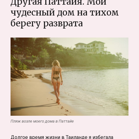
Другая Паттайя. Мой
учеба
в
чудесный дом на тихом
автошколе
берегу разврата
(Новосибирск).
Как
учатся
на
права
в
2016
Пляж возле моего дома в Паттайе
Долгое время жизни в Таиланде я избегала