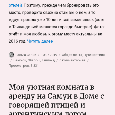
отелей
. Поэтому, прежде чем бронировать это
место, проверьте свежие отзывы о нём, а то
вдруг прошло уже 10 лет и всё изменилось (хотя
в Таиланде всё меняется гораздо быстрее). Фото-
отчёт и моя любовь к этому месту актуальны на
«Любимый отель-хостел в Бангк
2016 год.
Читать далее
Автор
Опубликовано
Рубрики
Ольга Салий
10.07.2019
Общая лента
,
Путешествия
Метки
к
Бангкок
,
Обзоры
,
Тайланд
6 комментариев
записи
Просмотров: 3 331
Любимый
отель-
хостел
Моя уютная комната в
в
Бангкоке
аренду на Самуи в Доме с
по
говорящей птицей и
линии
метро.
аргентинским догом
Фото-