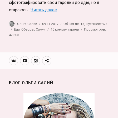
сфотографировать свои тарелки до еды, но я
«Где поесть на острове Самуи
стараюсь.
Читать далее
Автор
Опубликовано
Рубрики
Ольга Салий
09.11.2017
Общая лента
,
Путешествия
Метки
к
Еда
,
Обзоры
,
Самуи
15 комментариев
Просмотров:
записи
42 805
Где
поесть
на
острове
Вконтакте
Youtube
Инстаграмм
Телеграм
Самуи:
канал
обзоры
с
вкусных
БЛОГ ОЛЬГИ САЛИЙ
мест
фотографиями