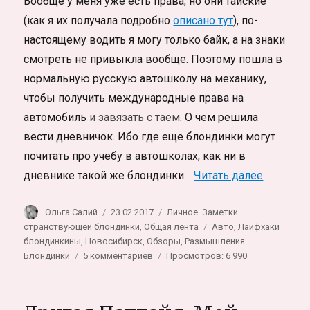
Вообще у меня уже есть права, но они тайские
(как я их получала подробно
описано тут
), по-
настоящему водить я могу только байк, а на знаки
смотреть не привыкла вообще. Поэтому пошла в
нормальную русскую автошколу на механику,
чтобы получить международные права на
автомобиль
и завязать с таем
. О чем решила
вести дневничок. Ибо где еще блондинки могут
почитать про учебу в автошколах, как ни в
«Дневник
дневнике такой же блондинки…
Читать далее
Автор
Опубликовано
Рубрики
Ольга Салий
23.02.2017
Личное. Заметки
Метки
странствующей блондинки
,
Общая лента
Авто
,
Лайфхаки
блондинкины
,
Новосибирск
,
Обзоры
,
Размышления
к
Блондинки
5 комментариев
Просмотров: 6 990
записи
Дневник
блондинки: