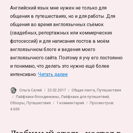
Английский язык мне нужен не только для
общения в путешествиях, но и для работы. Для
общения во время англоязычных съёмок
(свадебных, репортажных или коммерческих
фотосессий) и для написания постов в моём
англоязычном блоге и ведения моего
англоязычного сайта. Поэтому я учу его постоянно
и понимаю, что делать это нужно ещё более
«Как я учу английский. Путе
интенсивно.
Читать далее
Автор
Опубликовано
Рубрики
Ольга Салий
23.02.2017
Общая лента
,
Путешествия
Метки
Лайфхаки блондинкины
,
Лайфхаки для путешетвий
,
к
Обзоры
,
Путешествия
1 комментарий
Просмотров:
записи
4 659
Как
я
учу