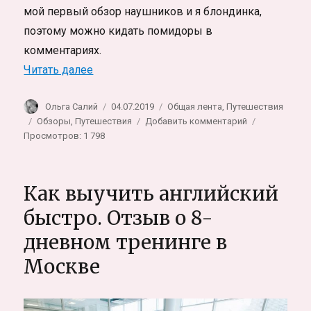
мой первый обзор наушников и я блондинка,
поэтому можно кидать помидоры в
комментариях.
«Какие наушники купить в подарок путе
Читать далее
Автор
Опубликовано
Рубрики
Ольга Салий
04.07.2019
Общая лента
,
Путешествия
Метки
к
Обзоры
,
Путешествия
Добавить комментарий
записи
Просмотров: 1 798
Какие
наушники
купить
Как выучить английский
в
подарок
быстро. Отзыв о 8-
путешественни
дневном тренинге в
Обзор
наушников
Москве
AKG
N20