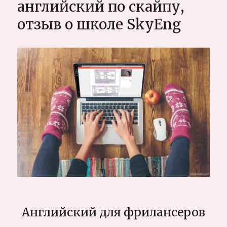
английский по скайпу,
обзоры
лучших
отзыв о школе SkyEng
заведений
Английский для фрилансеров