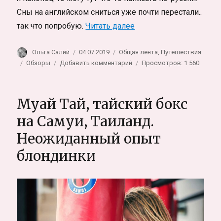
Сны на английском сниться уже почти перестали..
«Как выучить английск
так что попробую.
Читать далее
Автор
Опубликовано
Рубрики
Ольга Салий
04.07.2019
Общая лента
,
Путешествия
Метки
к
Обзоры
Добавить комментарий
Просмотров: 1 560
записи
Как
выучить
Муай Тай, тайский бокс
английский
быстро.
на Самуи, Таиланд.
Отзыв
Неожиданный опыт
о
8-
блондинки
дневном
тренинге
в
Москве