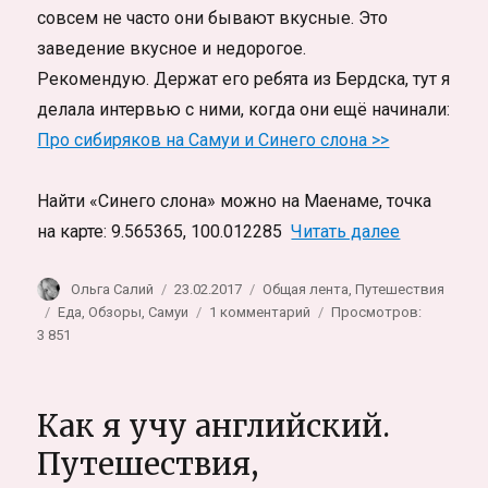
совсем не часто они бывают вкусные. Это
заведение вкусное и недорогое.
Рекомендую. Держат его ребята из Бердска, тут я
делала интервью с ними, когда они ещё начинали:
Про сибиряков на Самуи и Синего слона >>
Найти «Синего слона» можно на Маенаме, точка
«Русская к
на карте: 9.565365, 100.012285
Читать далее
Автор
Опубликовано
Рубрики
Ольга Салий
23.02.2017
Общая лента
,
Путешествия
Метки
к
Еда
,
Обзоры
,
Самуи
1 комментарий
Просмотров:
записи
3 851
Русская
кухня
на
Как я учу английский.
Самуи:
«Синий
Путешествия,
слон»,