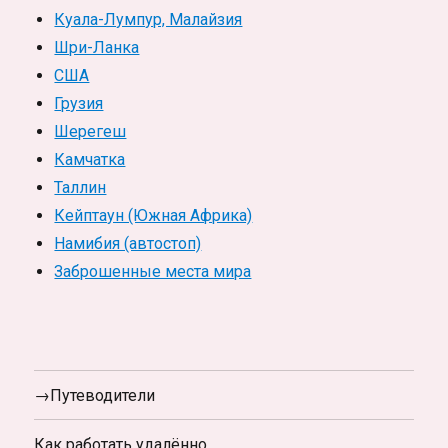
Куала-Лумпур, Малайзия
Шри-Ланка
США
Грузия
Шерегеш
Камчатка
Таллин
Кейптаун (Южная Африка)
Намибия (автостоп)
Заброшенные места мира
→Путеводители
Как работать удалённо