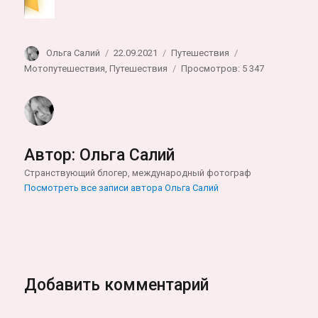
Автор
Опубликовано
Рубрики
Метки
Ольга Салий
22.09.2021
Путешествия
Мотопутешествия
,
Путешествия
Просмотров: 5 347
Автор:
Ольга Салий
Странствующий блогер, международный фотограф
Посмотреть все записи автора Ольга Салий
Добавить комментарий