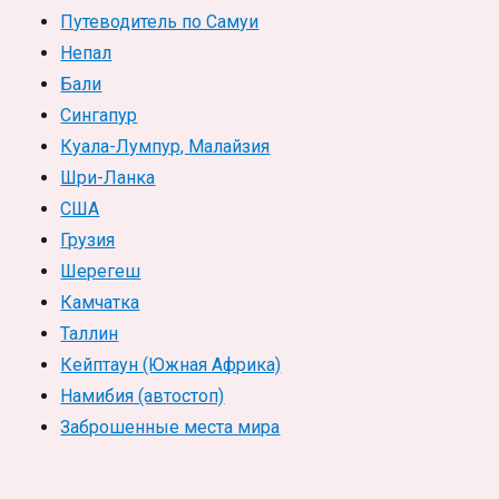
Путеводитель по Самуи
Непал
Бали
Сингапур
Куала-Лумпур, Малайзия
Шри-Ланка
США
Грузия
Шерегеш
Камчатка
Таллин
Кейптаун (Южная Африка)
Намибия (автостоп)
Заброшенные места мира