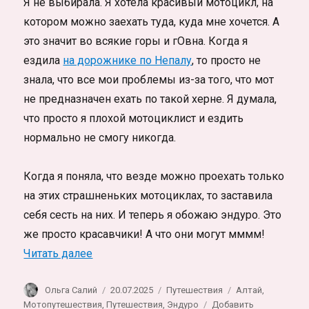
Я не выбирала. Я хотела красивый мотоцикл, на
котором можно заехать туда, куда мне хочется. А
это значит во всякие горы и гОвна. Когда я
ездила
на дорожнике по Непалу
, то просто не
знала, что все мои проблемы из-за того, что мот
не предназначен ехать по такой херне. Я думала,
что просто я плохой мотоциклист и ездить
нормально не смогу никогда.
Когда я поняла, что везде можно проехать только
на этих страшненьких мотоциклах, то заставила
себя сесть на них. И теперь я обожаю эндуро. Это
же просто красавчики! А что они могут мммм!
«Девушка по Алтаю на Эндуро, личный о
Читать далее
Автор
Опубликовано
Рубрики
Метки
Ольга Салий
20.07.2025
Путешествия
Алтай
,
Мотопутешествия
,
Путешествия
,
Эндуро
Добавить