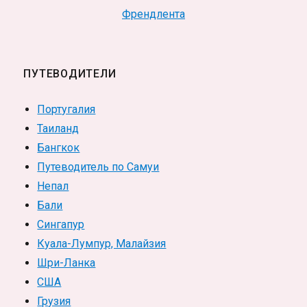
Френдлента
ПУТЕВОДИТЕЛИ
Португалия
Таиланд
Бангкок
Путеводитель по Самуи
Непал
Бали
Сингапур
Куала-Лумпур, Малайзия
Шри-Ланка
США
Грузия