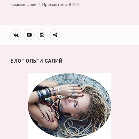
к
комментарий
Просмотров: 8 759
записи
Девушка
по
Алтаю
Вконтакте
Youtube
Инстаграмм
Телеграм
на
канал
Эндуро,
личный
опыт,
БЛОГ ОЛЬГИ САЛИЙ
лучшие
локации