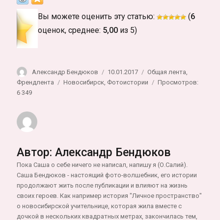
Вы можете оценить эту статью:
(
6
оценок, среднее:
5,00
из 5)
Автор
Опубликовано
Рубрики
Александр Бендюков
10.01.2017
Общая лента
,
Метки
Френдлента
Новосибирск
,
Фотоистории
Просмотров:
6 349
Автор:
Александр Бендюков
Пока Саша о себе ничего не написал, напишу я (О.Салий).
Саша Бендюков - настоящий фото-волшебник, его истории
продолжают жить после публикации и влияют на жизнь
своих героев. Как например история "Личное пространство"
о новосибирской учительнице, которая жила вместе с
дочкой в нескольких квадратных метрах, закончилась тем,