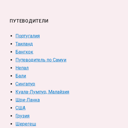
ПУТЕВОДИТЕЛИ
Португалия
Таиланд
Бангкок
Путеводитель по Самуи
Непал
Бали
Сингапур
Куала-Лумпур, Малайзия
Шри-Ланка
США
Грузия
Шерегеш