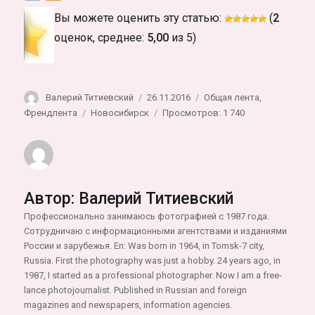
Вы можете оценить эту статью:
(
2
оценок, среднее:
5,00
из 5)
Автор
Опубликовано
Рубрики
Валерий Титиевский
26.11.2016
Общая лента
,
Метки
Френдлента
Новосибирск
Просмотров: 1 740
Автор:
Валерий Титиевский
Профессионально занимаюсь фотографией с 1987 года.
Cотрудничаю с информационными агентствами и изданиями
России и зарубежья. En: Was born in 1964, in Tomsk-7 city,
Russia. First the photography was just a hobby. 24 years ago, in
1987, I started as a professional photographer. Now I am a free-
lance photojournalist. Published in Russian and foreign
magazines and newspapers, information agencies.