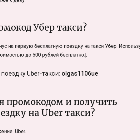
иже к делу.
омокод Убер такси?
нус на первую бесплатную поездку на такси Убер. Использ
оимостью до 500 рублей бесплатно↓
оездку Uber-такси:
olgas1106ue
ся промокодом и получить
ездку на Uber такси?
жение Uber.