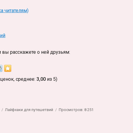
а читателям)
вий
и вы расскажете о ней друзьям:
ценок, среднее:
3,00
из 5)
Метки
Лайфхаки для путешетвий
Просмотров: 8 251