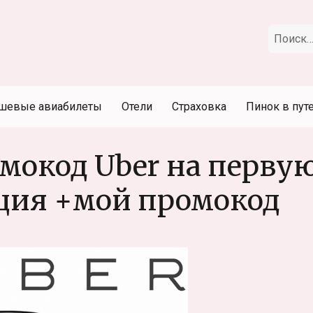
Искать:
шевые авиабилеты
Отели
Страховка
Пинок в пут
мокод Uber на перву
кция +мой промокод