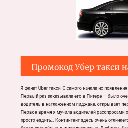
Промокод Убер такси н
Я фанат Uber такси. С самого начала их появления
Первый раз заказывала его в Питере — было очен
водитель в наглаженном пиджаке, открывает пер
Первое время я мучила водителей расспросами о 
просто ездить… Контингент здесь очень отличает