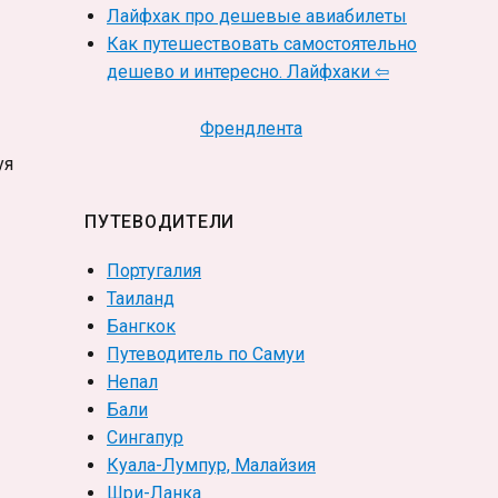
Лайфхак про дешевые авиабилеты
Как путешествовать самостоятельно
дешево и интересно. Лайфхаки ⇦
Френдлента
уя
ПУТЕВОДИТЕЛИ
Португалия
Таиланд
Бангкок
Путеводитель по Самуи
Непал
Бали
Сингапур
Куала-Лумпур, Малайзия
Шри-Ланка