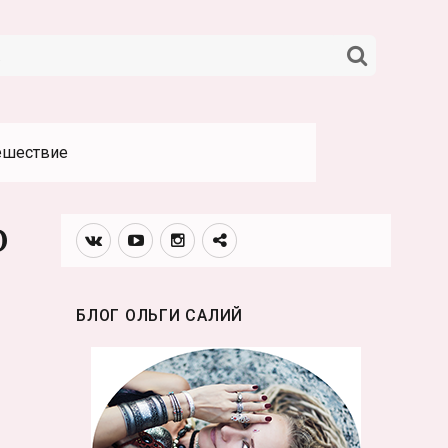
НАЙТИ
ешествие
ю
Вконтакте
Youtube
Инстаграмм
Телеграм
канал
БЛОГ ОЛЬГИ САЛИЙ