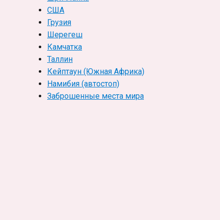
США
Грузия
Шерегеш
Камчатка
Таллин
Кейптаун (Южная Африка)
Намибия (автостоп)
Заброшенные места мира