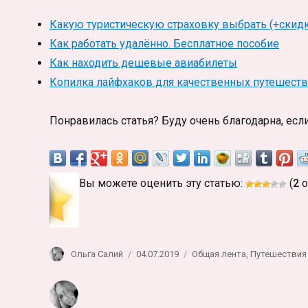
Какую туристическую страховку выбрать (+скидк
Как работать удалённо. Бесплатное пособие
Как находить дешевые авиабилеты
Копилка лайфхаков для качественных путешест
Понравилась статья? Буду очень благодарна, есл
Вы можете оценить эту статью:
(
2
о
Автор
Опубликовано
Рубрики
Ольга Салий
04.07.2019
Общая лента
,
Путешествия