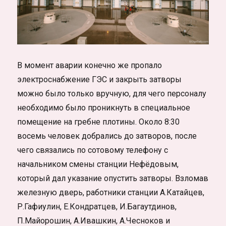
В момент аварии конечно же пропало
электроснабжение ГЭС и закрыть затворы
можно было только вручную, для чего персоналу
необходимо было проникнуть в специальное
помещение на гребне плотины. Около 8:30
восемь человек добрались до затворов, после
чего связались по сотовому телефону с
начальником смены станции Нефёдовым,
который дал указание опустить затворы. Взломав
железную дверь, работники станции А.Катайцев,
Р.Гафиулин, Е.Кондратцев, И.Багаутдинов,
П.Майорошин, А.Ивашкин, А.Чесноков и