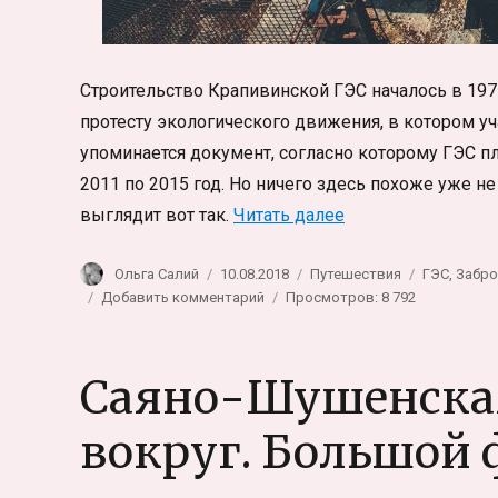
Строительство Крапивинской ГЭС началось в 197
протесту экологического движения, в котором у
упоминается документ, согласно которому ГЭС п
2011 по 2015 год. Но ничего здесь похоже уже не
«Заброшенная Кр
выглядит вот так.
Читать далее
Автор
Опубликовано
Рубрики
Метки
Ольга Салий
10.08.2018
Путешествия
ГЭС
,
Забро
к
Добавить комментарий
Просмотров: 8 792
записи
Заброшенная
Крапивинская
Саяно-Шушенская
ГЭС
вокруг. Большой 