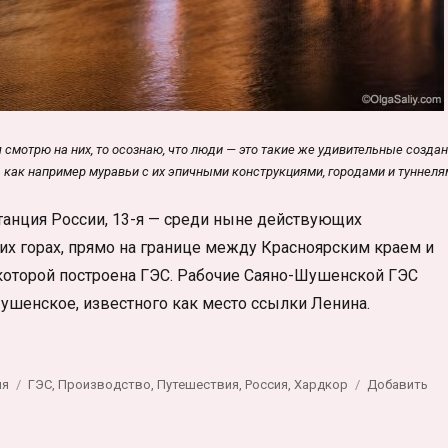
я смотрю на них, то осознаю, что люди — это такие же удивительные создан
как например муравьи с их эпичными конструкциями, городами и туннеля
танция России, 13-я — среди ныне действующих
ких горах, прямо на границе между Красноярским краем и
а которой построена ГЭС. Рабочие Саяно-Шушенской ГЭС
ушенское, известного как место ссылки Ленина.
округ. Большой фотообзор»
Метки
ия
ГЭС
,
Производство
,
Путешествия
,
Россия
,
Хардкор
Добавить