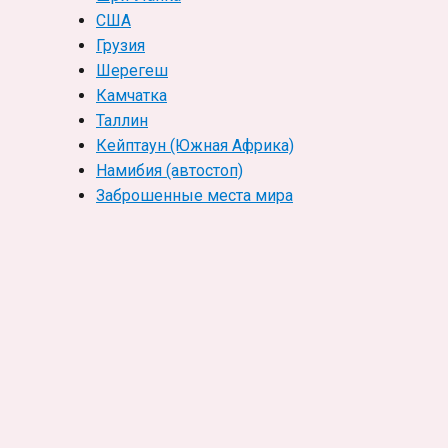
США
Грузия
Шерегеш
Камчатка
Таллин
Кейптаун (Южная Африка)
Намибия (автостоп)
Заброшенные места мира