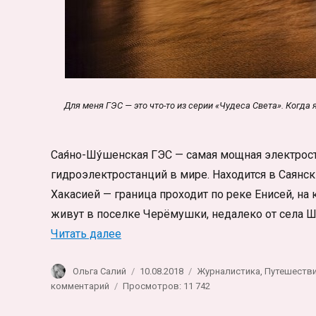
Для меня ГЭС — это что-то из серии «Чудеса Света». Когда 
Сая́но-Шу́шенская ГЭС — самая мощная электрос
гидроэлектростанций в мире. Находится в Саянс
Хакасией — граница проходит по реке Енисей, н
живут в поселке Черёмушки, недалеко от села Ш
«Саяно-Шушенская ГЭС изнутри и в
Читать далее
Автор
Опубликовано
Рубрики
Ольга Салий
10.08.2018
Журналистика
,
Путешеств
к
комментарий
Просмотров: 11 742
записи
Саяно-