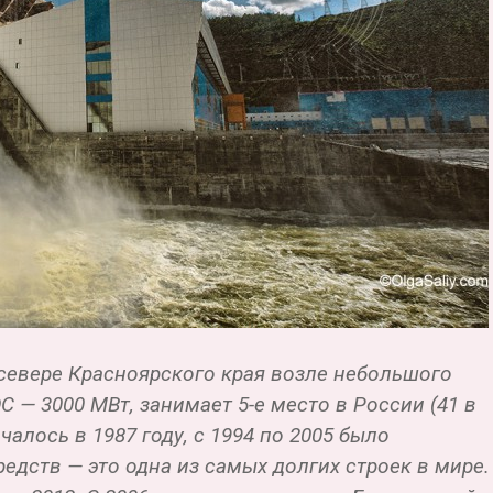
 севере Красноярского края возле небольшого
 — 3000 МВт, занимает 5-е место в России (41 в
алось в 1987 году, с 1994 по 2005 было
едств — это одна из самых долгих строек в мире.