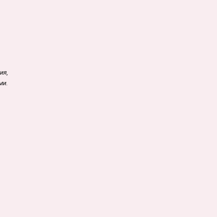
ия,
ми.