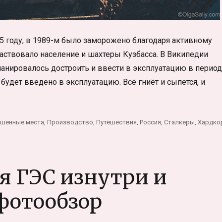
5 году, в 1989-м было заморожено благодаря активному
частвовало население и шахтеры Кузбасса. В Википедии
ланировалось достроить и ввести в эксплуатацию в период
 будет введено в эксплуатацию. Всё гниёт и сыпется, и
апивинская ГЭС»
шенные места
,
Производство
,
Путешествия
,
Россия
,
Сталкеры
,
Хардко
 ГЭС изнутри и
фотообзор