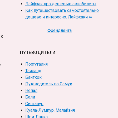
Лайфхак про дешевые авиабилеты
Как путешествовать самостоятельно
дешево и интересно. Лайфхаки ⇦
Френдлента
 с
ПУТЕВОДИТЕЛИ
Португалия
р
Таиланд
Бангкок
Путеводитель по Самуи
Непал
Бали
Сингапур
Куала-Лумпур, Малайзия
Шри-Ланка