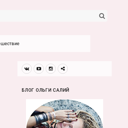
НАЙТИ
ешествие
Вконтакте
Youtube
Инстаграмм
Телеграм
канал
БЛОГ ОЛЬГИ САЛИЙ