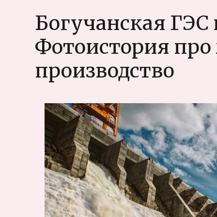
Шушенская
Богучанская ГЭС 
ГЭС
изнутри
Фотоистория про
и
вокруг.
Большой
производство
фотообзор